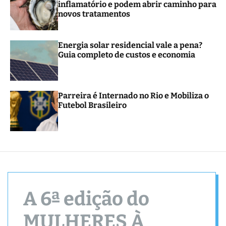
inflamatório e podem abrir caminho para
r
novos tratamentos
m
o
d
e
Energia solar residencial vale a pena?
Guia completo de custos e economia
Parreira é Internado no Rio e Mobiliza o
Futebol Brasileiro
A 6ª edição do
MULHERES À