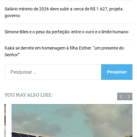
Salário mínimo de 2026 deve subir a cerca de R$ 1.627, projeta
governo
Simone Biles e o peso da perfeição: entre o ouro e o limite humano
Kaká se derrete em homenagem à filha Esther: “um presente do
Senhor”
P
e
s
q
YOU MAY ALSO LIKE:
u
i
s
a
r
p