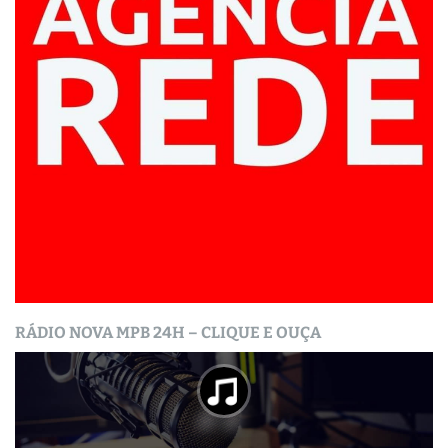
RÁDIO NOVA MPB 24H – CLIQUE E OUÇA