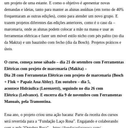
um
projeto
de
uma estante. E como o objetivo é apresentar novas
demandas e ideias, tanto para manter as alunas assíduas (em torno de 40%
frequentaram as outras edições), como para atender um novo grupo. E
trazem projetos diferentes das edições anteriores, como é o caso da –
marcenaria, onde as alunas podem colocar a mão na massa e usar as
ferramentas elétricas e fazer um móvel estilo nicho com pés palito (no dia
da Makita) e um bauzinho com fecho (dia da Bosch). Projetos práticos e
úteis.
O curso,
começa nesse sábado –
dia 21
de setembro com
Ferramentas
Elétricas com projeto de marcenaria (Makita)
–
Dia
28
com
Ferramentas Elétricas com projeto de marcenaria (Bosch
+ Flok + Papaiz Assa Abloy)
. Em outubro – dia 5,
acontece
Hidráulica (Lorenzetti)
, seguindo no dia 26 com
Elétrica
(Ledvance)
. E encerra dia 9 de novembro com
Ferramentas
Manuais
, pela
Tramontina
.
Essa ano, o projeto criou uma ação bacana: Parte da receita dos cursos
será revertida para a “Fundação Laço Rosa”. Engajando e colaborando
com o mês “Outubro Rosa” –
https://fundacaolacorosa.
com/