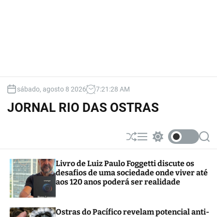
sábado, agosto 8 2026
7
:
21
:
29
AM
JORNAL RIO DAS OSTRAS
S
M
S
S
h
e
w
e
u
n
i
a
Livro de Luiz Paulo Foggetti discute os
ff
u
t
r
desafios de uma sociedade onde viver até
l
c
c
e
h
h
aos 120 anos poderá ser realidade
c
o
l
Ostras do Pacífico revelam potencial anti-
o