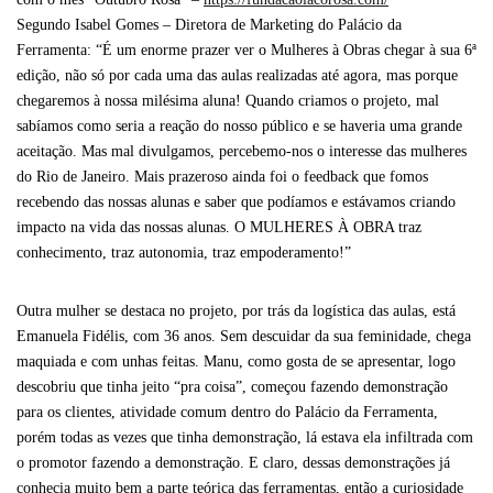
Segundo Isabel Gomes – Diretora de Marketing do Palácio da
Ferramenta: “É um enorme prazer ver o Mulheres à Obras chegar à sua 6ª
edição, não só por cada uma das aulas realizadas até agora, mas porque
chegaremos à nossa milésima aluna! Quando criamos o projeto, mal
sabíamos como seria a reação do nosso público e se haveria uma grande
aceitação. Mas mal divulgamos, percebemo-nos o interesse das mulheres
do Rio de Janeiro. Mais prazeroso ainda foi o feedback que fomos
recebendo das nossas alunas e saber que podíamos e estávamos criando
impacto na vida das nossas alunas. O MULHERES À OBRA traz
conhecimento, traz autonomia, traz empoderamento!”
Outra mulher se destaca no projeto, por trás da logística das aulas, está
Emanuela Fidélis, com 36 anos. Sem descuidar da sua feminidade, chega
maquiada e com unhas feitas. Manu, como gosta de se apresentar, logo
descobriu que tinha jeito “pra coisa”, começou fazendo demonstração
para os clientes, atividade comum dentro do Palácio da Ferramenta,
porém todas as vezes que tinha demonstração, lá estava ela infiltrada com
o promotor fazendo a demonstração. E claro, dessas demonstrações já
conhecia muito bem a parte teórica das ferramentas, então a curiosidade