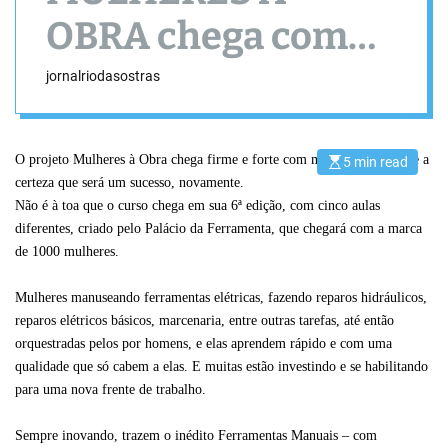
OBRA chega com
novidades
jornalriodasostras
O projeto Mulheres à Obra chega firme e forte com mais uma edição, e a
5 min read
E
s
certeza que será um sucesso, novamente.
t
Não é à toa que o curso chega
em sua
6ª edição, com cinco aulas
i
m
diferentes, criado pelo Palácio da Ferramenta, que chegará com a marca
a
t
de 1000 mulheres.
e
d
r
Mulheres manuseando ferramentas elétricas, fazendo reparos hidráulicos,
e
reparos elétricos básicos, marcenaria, entre outras tarefas, até então
a
d
orquestradas pelos por homens, e elas aprendem rápido e com uma
t
i
qualidade que só cabem a elas. E muitas estão investindo e se habilitando
m
para uma nova frente de trabalho.
e
Sempre inovando,
trazem
o inédito Ferramentas Manuais
– com