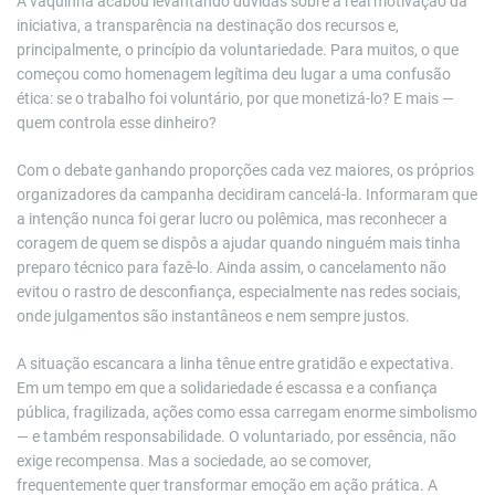
A vaquinha acabou levantando dúvidas sobre a real motivação da
iniciativa, a transparência na destinação dos recursos e,
principalmente, o princípio da voluntariedade. Para muitos, o que
começou como homenagem legítima deu lugar a uma confusão
ética: se o trabalho foi voluntário, por que monetizá-lo? E mais —
quem controla esse dinheiro?
Com o debate ganhando proporções cada vez maiores, os próprios
organizadores da campanha decidiram cancelá-la. Informaram que
a intenção nunca foi gerar lucro ou polêmica, mas reconhecer a
coragem de quem se dispôs a ajudar quando ninguém mais tinha
preparo técnico para fazê-lo. Ainda assim, o cancelamento não
evitou o rastro de desconfiança, especialmente nas redes sociais,
onde julgamentos são instantâneos e nem sempre justos.
A situação escancara a linha tênue entre gratidão e expectativa.
Em um tempo em que a solidariedade é escassa e a confiança
pública, fragilizada, ações como essa carregam enorme simbolismo
— e também responsabilidade. O voluntariado, por essência, não
exige recompensa. Mas a sociedade, ao se comover,
frequentemente quer transformar emoção em ação prática. A