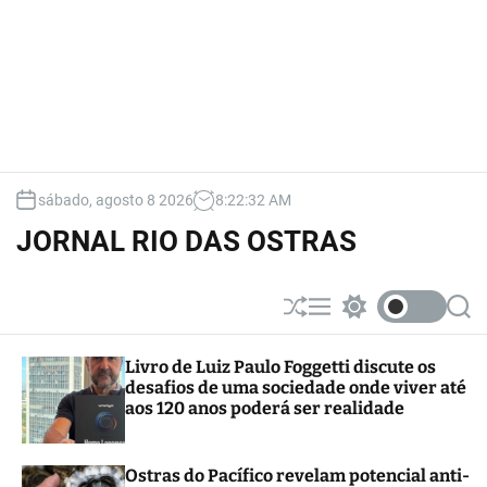
sábado, agosto 8 2026
8
:
22
:
33
AM
JORNAL RIO DAS OSTRAS
S
M
S
S
h
e
w
e
u
n
i
a
Livro de Luiz Paulo Foggetti discute os
ff
u
t
r
desafios de uma sociedade onde viver até
l
c
c
e
h
h
aos 120 anos poderá ser realidade
c
o
l
Ostras do Pacífico revelam potencial anti-
o