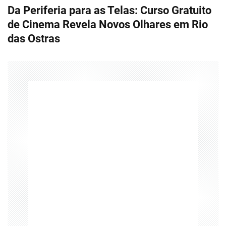
Da Periferia para as Telas: Curso Gratuito
e
de Cinema Revela Novos Olhares em Rio
g
das Ostras
a
ç
ã
o
d
e
P
o
s