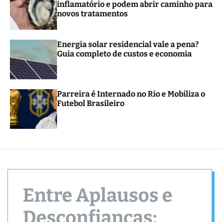
inflamatório e podem abrir caminho para
r
novos tratamentos
m
o
d
e
Energia solar residencial vale a pena?
Guia completo de custos e economia
Parreira é Internado no Rio e Mobiliza o
Futebol Brasileiro
Entre Aplausos e
Desconfianças: