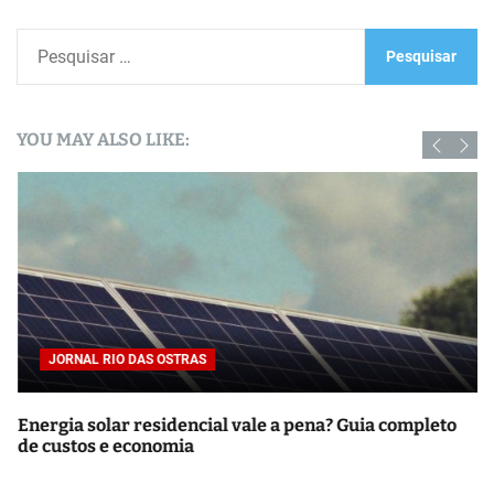
P
e
s
q
YOU MAY ALSO LIKE:
u
i
s
a
r
p
o
r
JORNAL RIO DAS OSTRAS
:
Energia solar residencial vale a pena? Guia completo
de custos e economia