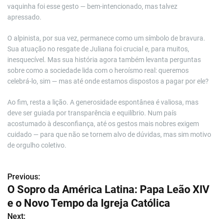
vaquinha foi esse gesto — bem-intencionado, mas talvez
apressado.
O alpinista, por sua vez, permanece como um símbolo de bravura.
Sua atuação no resgate de Juliana foi crucial e, para muitos,
inesquecível. Mas sua história agora também levanta perguntas
sobre como a sociedade lida com o heroísmo real: queremos
celebrá-lo, sim — mas até onde estamos dispostos a pagar por ele?
Ao fim, resta a lição. A generosidade espontânea é valiosa, mas
deve ser guiada por transparência e equilíbrio. Num país
acostumado à desconfiança, até os gestos mais nobres exigem
cuidado — para que não se tornem alvo de dúvidas, mas sim motivo
de orgulho coletivo.
Previous:
N
O Sopro da América Latina: Papa Leão XIV
a
e o Novo Tempo da Igreja Católica
v
Next: