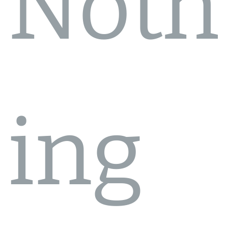
Noth
ing