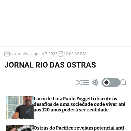
sexta-feira, agosto 7 2026
12
:
00
:
33
PM
JORNAL RIO DAS OSTRAS
S
M
S
S
h
e
w
e
u
n
i
a
Livro de Luiz Paulo Foggetti discute os
ff
u
t
r
desafios de uma sociedade onde viver até
l
c
c
e
h
h
aos 120 anos poderá ser realidade
c
o
l
Ostras do Pacífico revelam potencial anti-
o