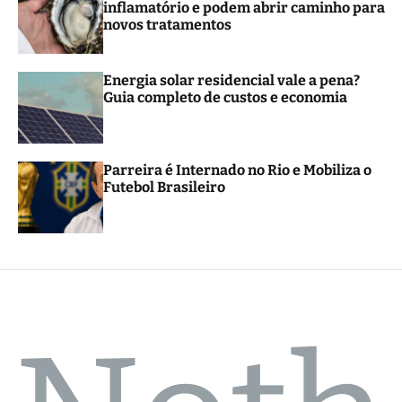
inflamatório e podem abrir caminho para
r
novos tratamentos
m
o
d
e
Energia solar residencial vale a pena?
Guia completo de custos e economia
Parreira é Internado no Rio e Mobiliza o
Futebol Brasileiro