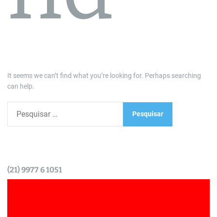
It seems we can’t find what you’re looking for. Perhaps searching
can help.
P
e
s
q
u
i
(21) 9977 6 1051
s
a
r
p