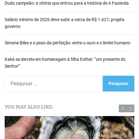
Dudu campeão: a vitória que entrou para a história de A Fazenda
Salário mínimo de 2026 deve subir a cerca de R$ 1.627, projeta
governo
Simone Biles e o peso da perfeição: entre o ouro e o limite humano
Kaká se derrete em homenagem à filha Esther: “um presente do
Senhor”
P
e
s
q
YOU MAY ALSO LIKE:
u
i
s
a