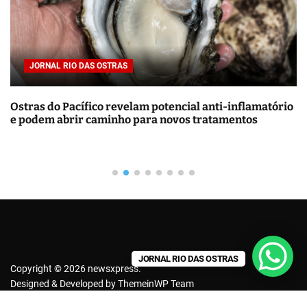
r
p
o
r
OSTRAS
JORNAL RIO DAS O
:
o revelam potencial anti-inflamatório
Energia solar resi
aminho para novos tratamentos
de custos e econo
JORNAL RIO DAS OSTRAS
Copyright © 2026 newsxpress.
Designed & Developed by
ThemeinWP Team