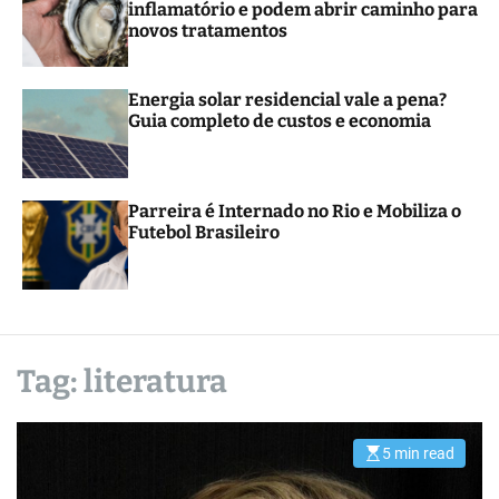
inflamatório e podem abrir caminho para
r
novos tratamentos
m
o
d
e
Energia solar residencial vale a pena?
Guia completo de custos e economia
Parreira é Internado no Rio e Mobiliza o
Futebol Brasileiro
Tag:
literatura
5 min read
E
s
t