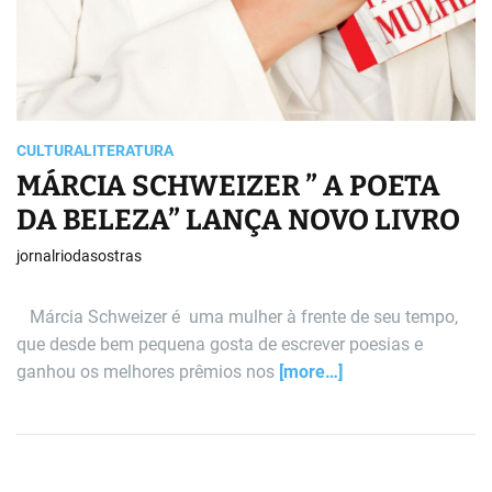
CULTURA
LITERATURA
MÁRCIA SCHWEIZER ” A POETA
DA BELEZA” LANÇA NOVO LIVRO
jornalriodasostras
Márcia Schweizer é uma mulher à frente de seu tempo,
que desde bem pequena gosta de escrever poesias e
ganhou os melhores prêmios nos
[more…]