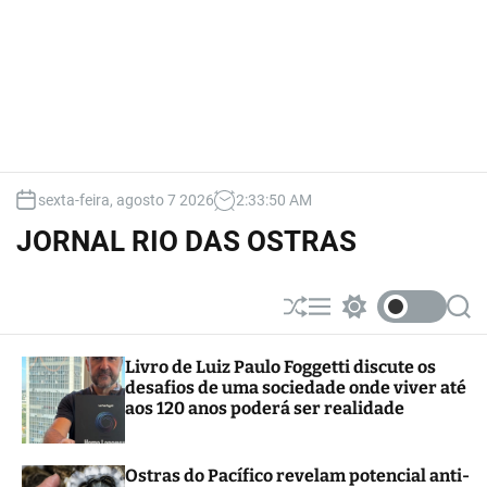
sexta-feira, agosto 7 2026
2
:
33
:
51
AM
JORNAL RIO DAS OSTRAS
S
M
S
S
h
e
w
e
u
n
i
a
Livro de Luiz Paulo Foggetti discute os
ff
u
t
r
desafios de uma sociedade onde viver até
l
c
c
e
h
h
aos 120 anos poderá ser realidade
c
o
l
Ostras do Pacífico revelam potencial anti-
o