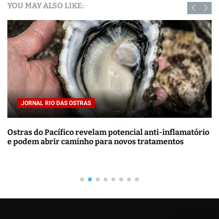
YOU MAY ALSO LIKE:
u
i
s
a
r
p
o
r
JORNAL RIO DAS OSTRAS
J
:
ras do Pacífico revelam potencial anti-inflamatório
Ener
odem abrir caminho para novos tratamentos
de c