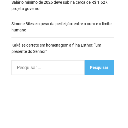
Salário mínimo de 2026 deve subir a cerca de R$ 1.627,
projeta governo
Simone Biles e o peso da perfeição: entre o ouro e o limite
humano
Kaká se derrete em homenagem à filha Esther: “um
presente do Senhor”
P
e
s
q
u
i
s
a
r
p