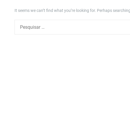
It seems we can’t find what you’re looking for. Perhaps searching
P
e
s
q
u
i
s
a
r
p
o
r
: