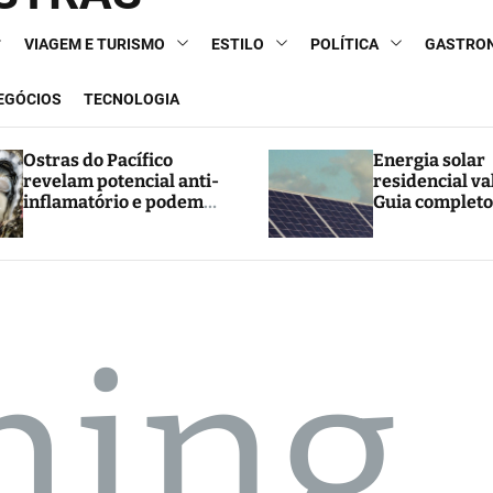
VIAGEM E TURISMO
ESTILO
POLÍTICA
GASTRO
NEGÓCIOS
TECNOLOGIA
Ostras do Pacífico
Energia solar
revelam potencial anti-
residencial va
inflamatório e podem
Guia completo
abrir caminho para
e economia
novos tratamentos
hing