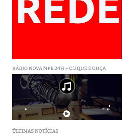
RÁDIO NOVA MPB 24H – CLIQUE E OUÇA
ÚLTIMAS NOTÍCIAS