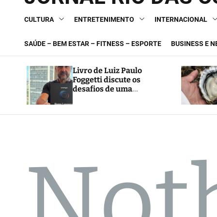
CULTURA
ENTRETENIMENTO
INTERNACIONAL
SAÚDE – BEM ESTAR – FITNESS – ESPORTE
BUSINESS E 
Livro de Luiz Paulo
Foggetti discute os
desafios de uma
sociedade onde viver até
aos 120 anos poderá ser
realidade
Not