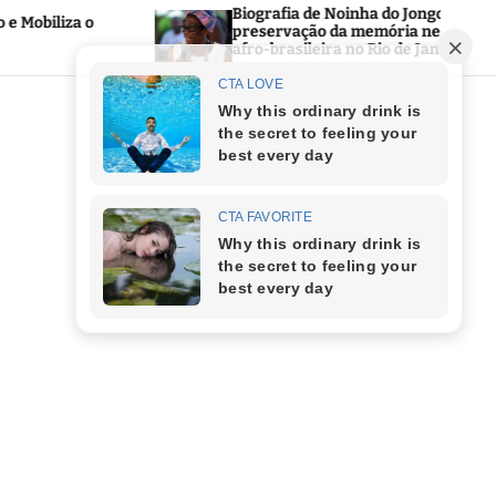
Biografia de Noinha do Jongo reforça a
preservação da memória negra e da cultura
afro-brasileira no Rio de Janeiro