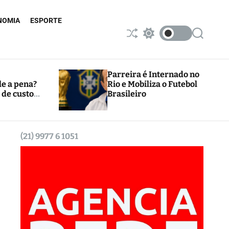
NOMIA
ESPORTE
S
S
S
h
w
e
u
i
a
ff
t
r
l
c
c
Parreira é Internado no
e
h
h
le a pena?
Rio e Mobiliza o Futebol
c
 de custos
Brasileiro
o
l
o
r
m
(21) 9977 6 1051
o
d
e