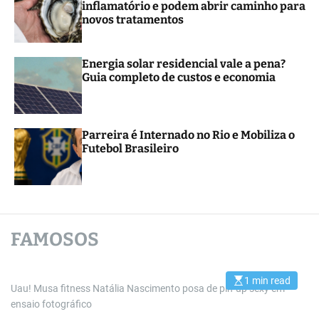
inflamatório e podem abrir caminho para
novos tratamentos
Energia solar residencial vale a pena?
Guia completo de custos e economia
Parreira é Internado no Rio e Mobiliza o
Futebol Brasileiro
FAMOSOS
1 min read
E
Uau! Musa fitness Natália Nascimento posa de pin-up sexy em
s
ensaio fotográfico
t
i