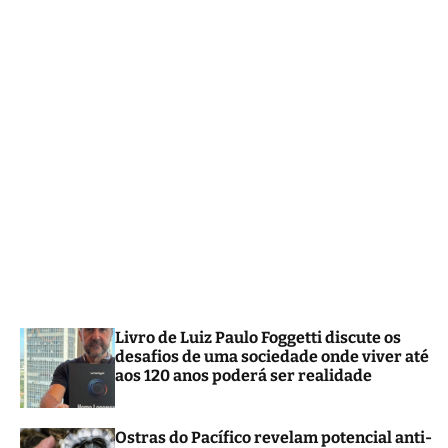
m
o
d
e
Livro de Luiz Paulo Foggetti discute os
desafios de uma sociedade onde viver até
aos 120 anos poderá ser realidade
Ostras do Pacífico revelam potencial anti-