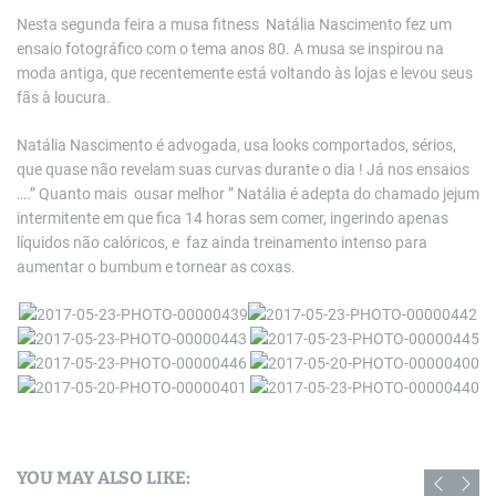
m
a
Nesta segunda feira a musa fitness Natália Nascimento fez um
t
ensaio fotográfico com o tema anos 80. A musa se inspirou na
e
d
moda antiga, que recentemente está voltando às lojas e levou seus
r
fãs à loucura.
e
a
d
Natália Nascimento é advogada, usa looks comportados, sérios,
t
i
que quase não revelam suas curvas durante o dia ! Já nos ensaios
m
….” Quanto mais ousar melhor ” Natália é adepta do chamado jejum
e
intermitente em que fica 14 horas sem comer, ingerindo apenas
líquidos não calóricos, e faz ainda treinamento intenso para
aumentar o bumbum e tornear as coxas.
YOU MAY ALSO LIKE: