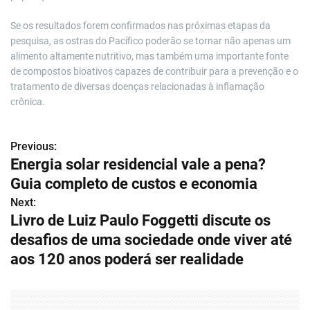
Se os resultados forem confirmados nas próximas etapas da
pesquisa, as ostras do Pacífico poderão se tornar não apenas um
alimento altamente nutritivo, mas também uma importante fonte
de compostos bioativos capazes de contribuir para a prevenção e o
tratamento de diversas doenças relacionadas à inflamação
crônica.
Previous:
N
Energia solar residencial vale a pena?
a
Guia completo de custos e economia
v
Next:
Livro de Luiz Paulo Foggetti discute os
e
desafios de uma sociedade onde viver até
g
aos 120 anos poderá ser realidade
a
ç