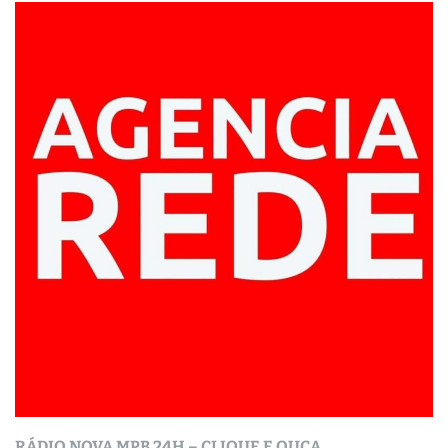
RÁDIO NOVA MPB 24H – CLIQUE E OUÇA