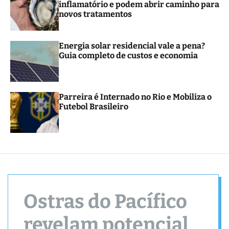
inflamatório e podem abrir caminho para
r
novos tratamentos
m
o
d
e
Energia solar residencial vale a pena?
Guia completo de custos e economia
Parreira é Internado no Rio e Mobiliza o
Futebol Brasileiro
Ostras do Pacífico
revelam potencial