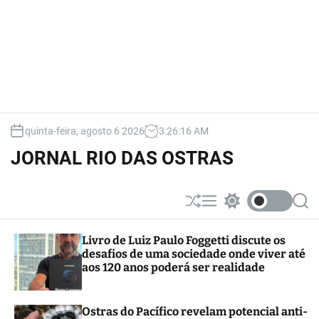
quinta-feira, agosto 6 2026
3
:
26
:
17
AM
JORNAL RIO DAS OSTRAS
S
M
S
S
h
e
w
e
u
n
i
a
Livro de Luiz Paulo Foggetti discute os
ff
u
t
r
desafios de uma sociedade onde viver até
l
c
c
e
h
h
aos 120 anos poderá ser realidade
c
o
l
Ostras do Pacífico revelam potencial anti-
o