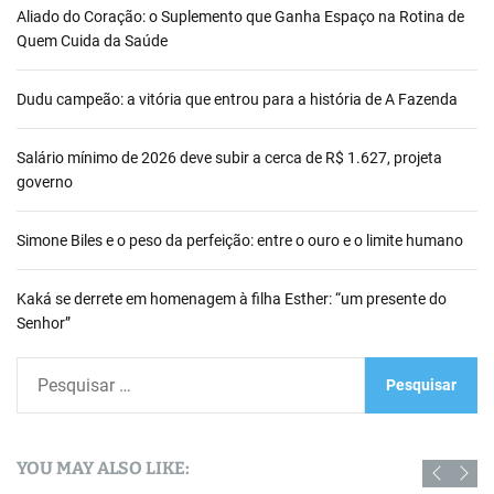
Aliado do Coração: o Suplemento que Ganha Espaço na Rotina de
Quem Cuida da Saúde
Dudu campeão: a vitória que entrou para a história de A Fazenda
Salário mínimo de 2026 deve subir a cerca de R$ 1.627, projeta
governo
Simone Biles e o peso da perfeição: entre o ouro e o limite humano
Kaká se derrete em homenagem à filha Esther: “um presente do
Senhor”
P
e
s
q
YOU MAY ALSO LIKE:
u