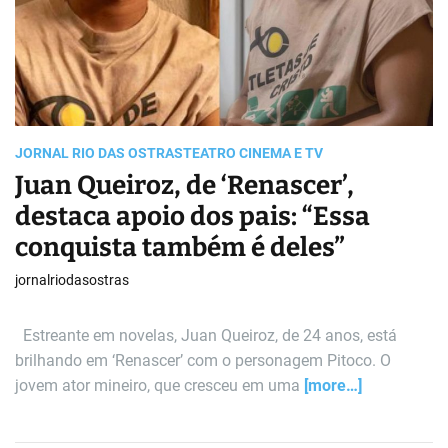
r
e
a
d
t
i
m
e
JORNAL RIO DAS OSTRAS
TEATRO CINEMA E TV
Juan Queiroz, de ‘Renascer’,
destaca apoio dos pais: “Essa
conquista também é deles”
jornalriodasostras
Estreante em novelas, Juan Queiroz, de 24 anos, está
brilhando em ‘Renascer’ com o personagem Pitoco. O
jovem ator mineiro, que cresceu em uma
[more…]