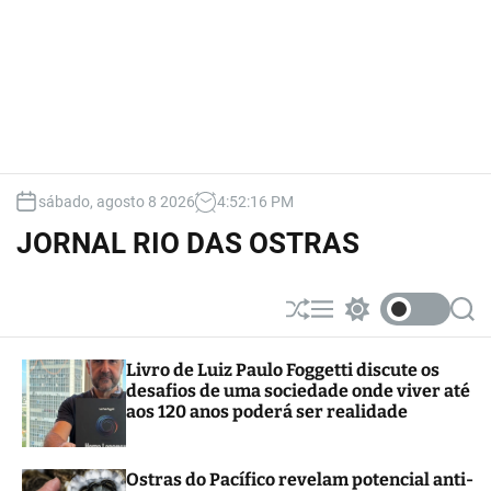
sábado, agosto 8 2026
4
:
52
:
18
PM
JORNAL RIO DAS OSTRAS
S
M
S
S
h
e
w
e
u
n
i
a
Livro de Luiz Paulo Foggetti discute os
ff
u
t
r
desafios de uma sociedade onde viver até
l
c
c
e
h
h
aos 120 anos poderá ser realidade
c
o
l
Ostras do Pacífico revelam potencial anti-
o