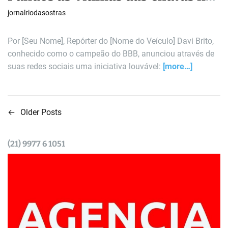
Rio Grande do Sul
jornalriodasostras
Por [Seu Nome], Repórter do [Nome do Veículo] Davi Brito,
conhecido como o campeão do BBB, anunciou através de
suas redes sociais uma iniciativa louvável:
[more…]
←
Older Posts
N
a
(21) 9977 6 1051
v
e
g
a