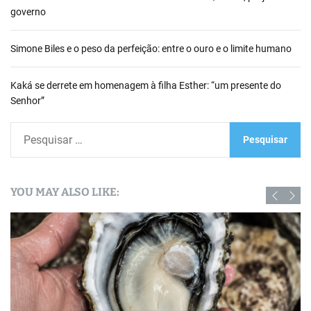
governo
Simone Biles e o peso da perfeição: entre o ouro e o limite humano
Kaká se derrete em homenagem à filha Esther: “um presente do
Senhor”
P
e
s
q
YOU MAY ALSO LIKE:
u
i
s
a
r
p
o