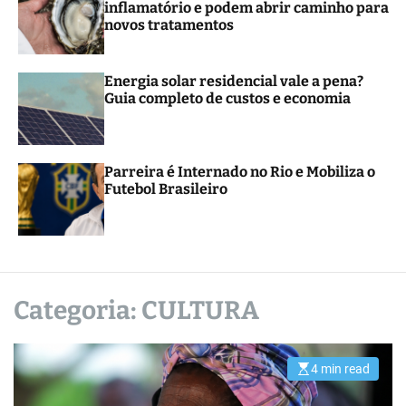
inflamatório e podem abrir caminho para
r
novos tratamentos
m
o
d
e
Energia solar residencial vale a pena?
Guia completo de custos e economia
Parreira é Internado no Rio e Mobiliza o
Futebol Brasileiro
Categoria:
CULTURA
4 min read
E
s
t