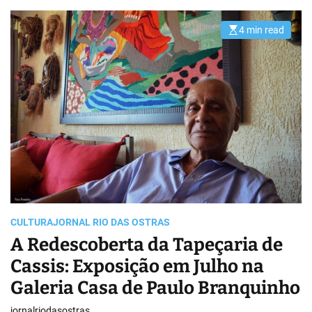
4 min read
E
s
t
i
m
a
t
e
d
r
e
a
d
t
i
m
e
CULTURA
JORNAL RIO DAS OSTRAS
A Redescoberta da Tapeçaria de
Cassis: Exposição em Julho na
Galeria Casa de Paulo Branquinho
jornalriodasostras