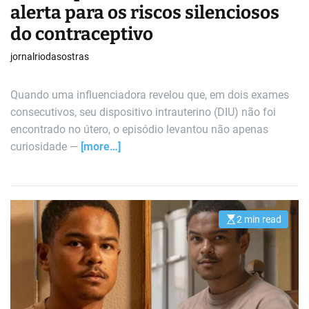
alerta para os riscos silenciosos
do contraceptivo
jornalriodasostras
Quando uma influenciadora revelou que, em dois exames
consecutivos, seu dispositivo intrauterino (DIU) não foi
encontrado no útero, o episódio levantou não apenas
curiosidade —
[more…]
2 min read
E
s
t
i
m
a
t
e
d