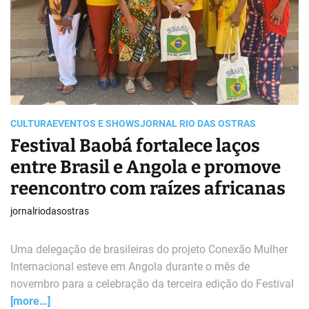
e
a
d
t
i
m
e
CULTURA
EVENTOS E SHOWS
JORNAL RIO DAS OSTRAS
Festival Baobá fortalece laços
entre Brasil e Angola e promove
reencontro com raízes africanas
jornalriodasostras
Uma delegação de brasileiras do projeto Conexão Mulher
Internacional esteve em Angola durante o mês de
novembro para a celebração da terceira edição do Festival
[more…]