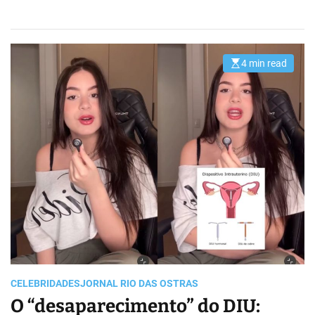
4 min read
E
s
t
i
m
a
t
e
d
r
e
a
d
t
i
m
e
CELEBRIDADES
JORNAL RIO DAS OSTRAS
O “desaparecimento” do DIU: