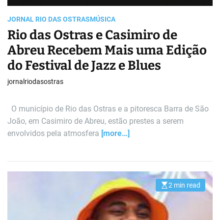
JORNAL RIO DAS OSTRAS
MÚSICA
Rio das Ostras e Casimiro de
Abreu Recebem Mais uma Edição
do Festival de Jazz e Blues
jornalriodasostras
O município de Rio das Ostras e a pitoresca Barra de São
João, em Casimiro de Abreu, estão prestes a serem
envolvidos pela atmosfera
[more…]
2 min read
E
s
t
i
m