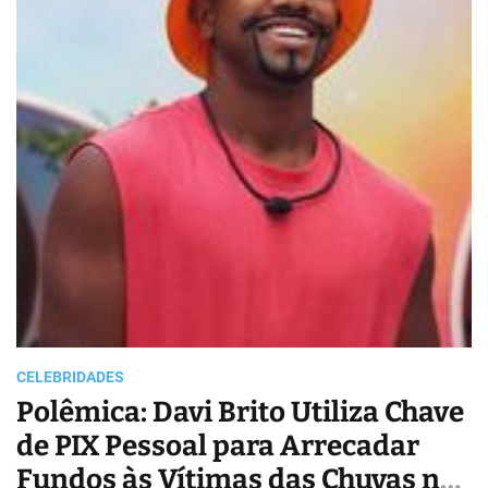
a
t
e
d
r
e
a
d
t
i
m
e
CELEBRIDADES
Polêmica: Davi Brito Utiliza Chave
de PIX Pessoal para Arrecadar
Fundos às Vítimas das Chuvas no