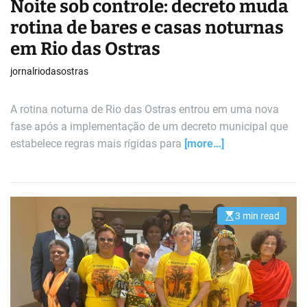
Noite sob controle: decreto muda
rotina de bares e casas noturnas
em Rio das Ostras
jornalriodasostras
A rotina noturna de Rio das Ostras entrou em uma nova
fase após a implementação de um decreto municipal que
estabelece regras mais rígidas para
[more…]
3 min read
E
s
t
i
m
a
t
e
d
r