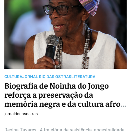
i
m
a
t
e
d
r
e
a
d
t
i
m
e
CULTURA
JORNAL RIO DAS OSTRAS
LITERATURA
Biografia de Noinha do Jongo
reforça a preservação da
memória negra e da cultura afro-
brasileira no Rio de Janeiro
jornalriodasostras
Regina Tavares A trajetória de resistência, ancestralidade