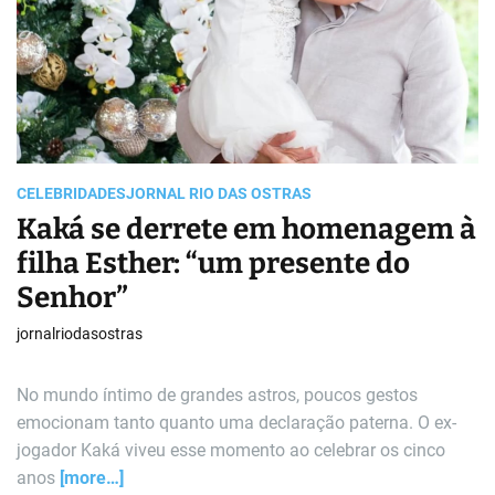
e
a
d
t
i
m
e
CELEBRIDADES
JORNAL RIO DAS OSTRAS
Kaká se derrete em homenagem à
filha Esther: “um presente do
Senhor”
jornalriodasostras
No mundo íntimo de grandes astros, poucos gestos
emocionam tanto quanto uma declaração paterna. O ex-
jogador Kaká viveu esse momento ao celebrar os cinco
anos
[more…]