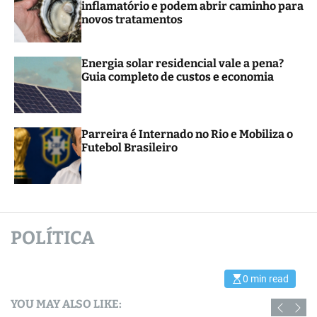
inflamatório e podem abrir caminho para
r
novos tratamentos
m
o
d
e
Energia solar residencial vale a pena?
Guia completo de custos e economia
Parreira é Internado no Rio e Mobiliza o
Futebol Brasileiro
POLÍTICA
0 min read
E
s
t
YOU MAY ALSO LIKE:
i