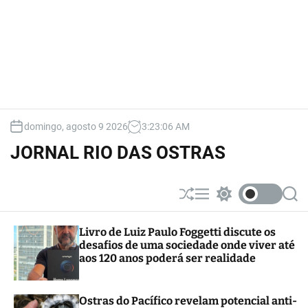
domingo, agosto 9 2026
3
:
23
:
06
AM
JORNAL RIO DAS OSTRAS
S
M
S
S
h
e
w
e
u
n
i
a
Livro de Luiz Paulo Foggetti discute os
ff
u
t
r
desafios de uma sociedade onde viver até
l
c
c
e
h
h
aos 120 anos poderá ser realidade
c
o
l
Ostras do Pacífico revelam potencial anti-
o