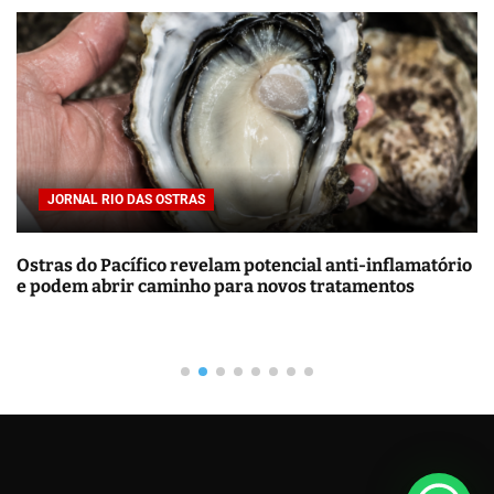
m
a
t
e
d
r
e
a
d
t
i
m
e
JORNAL RIO DAS OSTRAS
Ostras do Pacífico revelam potencial anti-inflamatório
e podem abrir caminho para novos tratamentos