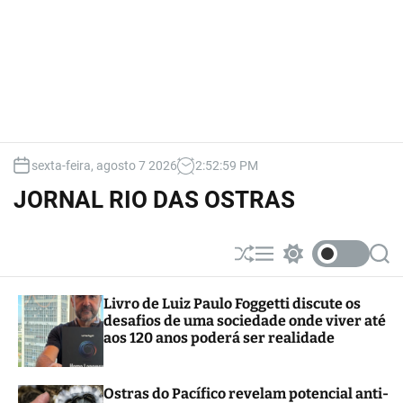
sexta-feira, agosto 7 2026
2
:
53
:
00
PM
JORNAL RIO DAS OSTRAS
S
M
S
S
h
e
w
e
u
n
i
a
Livro de Luiz Paulo Foggetti discute os
ff
u
t
r
desafios de uma sociedade onde viver até
l
c
c
e
h
h
aos 120 anos poderá ser realidade
c
o
l
Ostras do Pacífico revelam potencial anti-
o