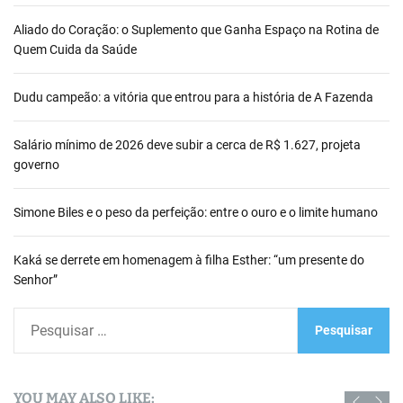
Aliado do Coração: o Suplemento que Ganha Espaço na Rotina de
Quem Cuida da Saúde
Dudu campeão: a vitória que entrou para a história de A Fazenda
Salário mínimo de 2026 deve subir a cerca de R$ 1.627, projeta
governo
Simone Biles e o peso da perfeição: entre o ouro e o limite humano
Kaká se derrete em homenagem à filha Esther: “um presente do
Senhor”
P
e
s
q
YOU MAY ALSO LIKE: