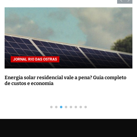
u
i
s
a
r
p
o
r
JORNAL RIO DAS OSTRAS
:
Energia solar residencial vale a pena? Guia completo
de custos e economia