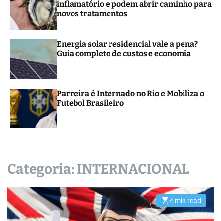
inflamatório e podem abrir caminho para
r
novos tratamentos
m
o
d
e
Energia solar residencial vale a pena?
Guia completo de custos e economia
Parreira é Internado no Rio e Mobiliza o
Futebol Brasileiro
Categoria:
INTERNACIONAL
4 min read
E
s
t