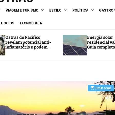
VIAGEM E TURISMO
ESTILO
POLÍTICA
GASTRO
NEGÓCIOS
TECNOLOGIA
Ostras do Pacífico
Energia solar
revelam potencial anti-
residencial va
inflamatório e podem
Guia completo
abrir caminho para
e economia
novos tratamentos
3 min read
E
s
t
i
m
a
t
e