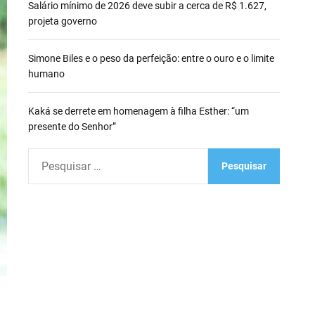
Salário mínimo de 2026 deve subir a cerca de R$ 1.627,
projeta governo
Simone Biles e o peso da perfeição: entre o ouro e o limite
humano
Kaká se derrete em homenagem à filha Esther: “um
presente do Senhor”
P
e
s
q
u
i
s
a
r
p