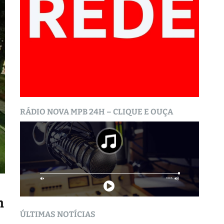
RÁDIO NOVA MPB 24H – CLIQUE E OUÇA
m
ÚLTIMAS NOTÍCIAS