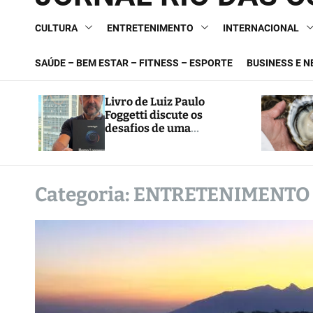
CULTURA
ENTRETENIMENTO
INTERNACIONAL
SAÚDE – BEM ESTAR – FITNESS – ESPORTE
BUSINESS E 
Livro de Luiz Paulo
Foggetti discute os
desafios de uma
sociedade onde viver até
aos 120 anos poderá ser
realidade
Categoria:
ENTRETENIMENTO