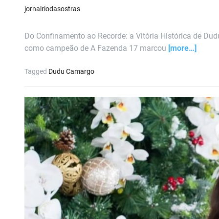
jornalriodasostras
Do Confinamento ao Recorde: a Vitória Histórica de 
como campeão de A Fazenda 17 marcou
[more…]
Tagged
Dudu Camargo