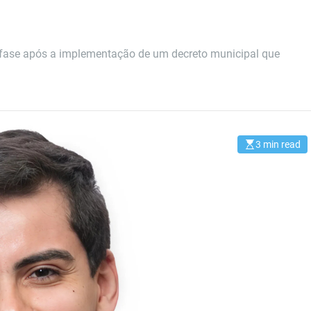
 fase após a implementação de um decreto municipal que
3 min read
E
s
t
i
m
a
t
e
d
r
e
a
d
t
i
m
e