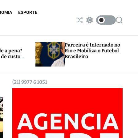
NOMIA
ESPORTE
S
S
S
h
w
e
u
i
a
ff
t
r
l
c
c
Parreira é Internado no
e
h
h
le a pena?
Rio e Mobiliza o Futebol
c
 de custos
Brasileiro
o
l
o
r
m
(21) 9977 6 1051
o
d
e