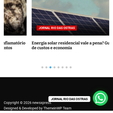
r
p
o
r
JORNAL RIO DAS OSTRAS
:
Energia solar residencial vale a pena? Guia completo
de custos e economia
JORNAL RIO DAS OSTRAS
Copyright © 2026 newsxpress.
Designed & Developed by
ThemeinWP Team