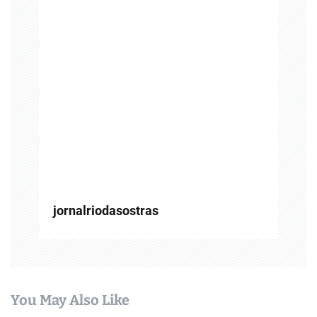
o
d
e
P
o
s
t
jornalriodasostras
You May Also Like