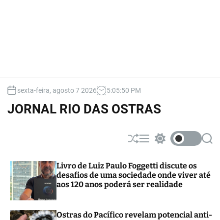
sexta-feira, agosto 7 2026
5
:
05
:
51
PM
JORNAL RIO DAS OSTRAS
S
M
S
S
h
e
w
e
u
n
i
a
Livro de Luiz Paulo Foggetti discute os
ff
u
t
r
desafios de uma sociedade onde viver até
l
c
c
e
h
h
aos 120 anos poderá ser realidade
c
o
l
Ostras do Pacífico revelam potencial anti-
o