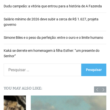
Dudu campeão: a vitória que entrou para a história de A Fazenda
Salário mínimo de 2026 deve subir a cerca de R$ 1.627, projeta
governo
Simone Biles e o peso da perfeição: entre o ouro e o limite humano
Kaká se derrete em homenagem à filha Esther: “um presente do
Senhor”
P
e
s
q
YOU MAY ALSO LIKE:
u
i
s
a