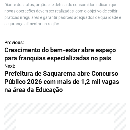
Diante dos fatos, órgãos de defesa do consumidor indicam que
novas operações devem ser realizadas, com o objetivo de coibir
práticas irregulares e garantir padrões adequados de qualidade e
segurança alimentar na região.
Previous:
N
Crescimento do bem-estar abre espaço
a
para franquias especializadas no país
v
Next:
Prefeitura de Saquarema abre Concurso
e
Público 2026 com mais de 1,2 mil vagas
g
na área da Educação
a
ç
ã