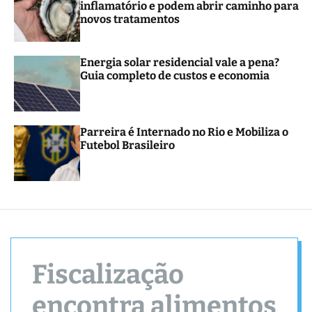
inflamatório e podem abrir caminho para
r
novos tratamentos
m
o
d
e
Energia solar residencial vale a pena?
Guia completo de custos e economia
Parreira é Internado no Rio e Mobiliza o
Futebol Brasileiro
Fiscalização
encontra alimentos