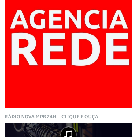
RÁDIO NOVA MPB 24H – CLIQUE E OUÇA