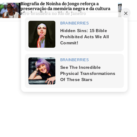
reforça a
Prefeitura de Saquarema abre Concur
a e da cultura
Público 2026 com mais de 1,2 mil vagas
iro
área da Educação