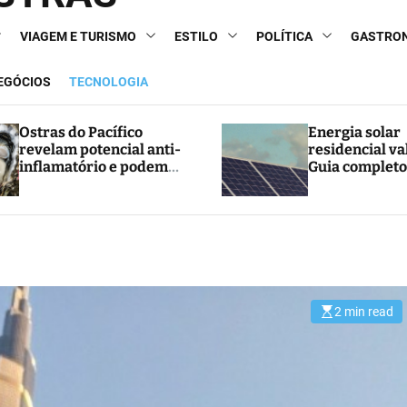
VIAGEM E TURISMO
ESTILO
POLÍTICA
GASTRO
NEGÓCIOS
TECNOLOGIA
Ostras do Pacífico
Energia solar
revelam potencial anti-
residencial va
inflamatório e podem
Guia completo
abrir caminho para
e economia
novos tratamentos
2 min read
E
s
t
i
m
a
t
e