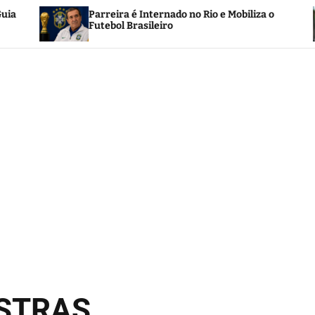
Biografia de Noinha do Jongo 
no Rio e Mobiliza o
preservação da memória negr
afro-brasileira no Rio de Jane
OSTRAS