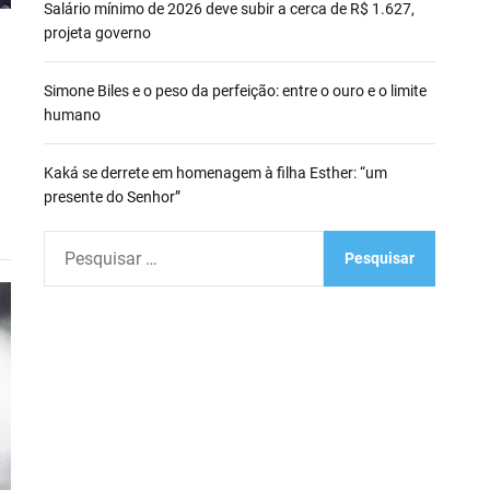
Salário mínimo de 2026 deve subir a cerca de R$ 1.627,
projeta governo
Simone Biles e o peso da perfeição: entre o ouro e o limite
humano
Kaká se derrete em homenagem à filha Esther: “um
presente do Senhor”
P
e
s
q
u
i
s
a
r
p