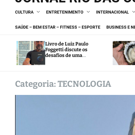
CULTURA
ENTRETENIMENTO
INTERNACIONAL
SAÚDE – BEM ESTAR – FITNESS – ESPORTE
BUSINESS E 
Livro de Luiz Paulo
Foggetti discute os
desafios de uma
sociedade onde viver até
aos 120 anos poderá ser
realidade
Categoria:
TECNOLOGIA