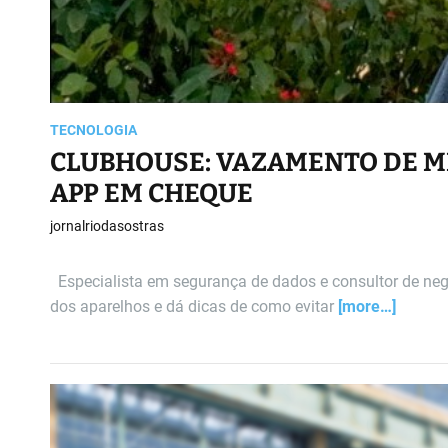
TECNOLOGIA
CLUBHOUSE: VAZAMENTO DE 
APP EM CHEQUE
jornalriodasostras
Especialista em segurança de dados e consultor de negó
dos aparelhos e dá dicas de como evitar
[more…]