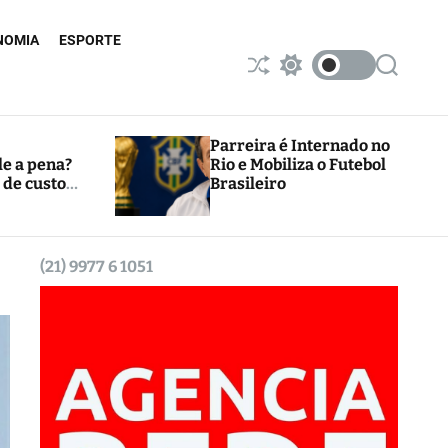
NOMIA
ESPORTE
S
S
S
h
w
e
u
i
a
ff
t
r
l
c
c
Parreira é Internado no
e
h
h
le a pena?
Rio e Mobiliza o Futebol
c
 de custos
Brasileiro
o
l
o
r
m
(21) 9977 6 1051
o
d
e