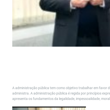
A administração pública tem como objetivo trabalhar em favor do
administra. A administração pública é regida por princípios expr
apresenta os fundamentos da legalidade, impessoalidade, moralid