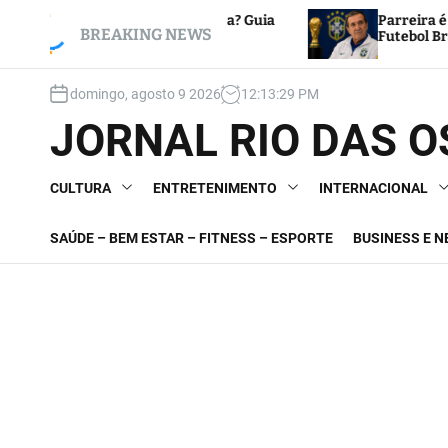
S
vale a pena? Guia
Parreira é Internado no Rio e Mobili
k
BREAKING NEWS
nomia
Futebol Brasileiro
i
p
domingo, agosto 9 2026
12
:
13
:
30
PM
t
o
JORNAL RIO DAS 
c
o
n
CULTURA
ENTRETENIMENTO
INTERNACIONAL
t
e
SAÚDE – BEM ESTAR – FITNESS – ESPORTE
BUSINESS E 
n
t