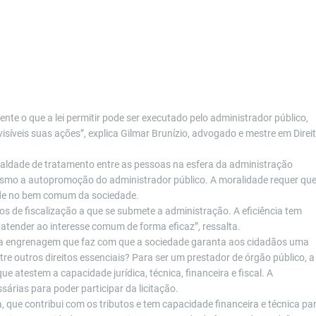
nte o que a lei permitir pode ser executado pelo administrador público,
visíveis suas ações”, explica Gilmar Brunízio, advogado e mestre em Direi
ualdade de tratamento entre as pessoas na esfera da administração
é mesmo a autopromoção do administrador público. A moralidade requer qu
dade no bem comum da sociedade.
ios de fiscalização a que se submete a administração. A eficiência tem
atender ao interesse comum de forma eficaz”, ressalta.
essa engrenagem que faz com que a sociedade garanta aos cidadãos uma
re outros direitos essenciais? Para ser um prestador de órgão público, a
 atestem a capacidade jurídica, técnica, financeira e fiscal. A
árias para poder participar da licitação.
 que contribui com os tributos e tem capacidade financeira e técnica pa