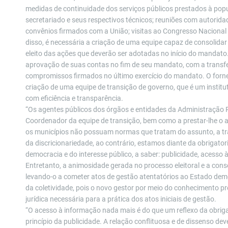
medidas de continuidade dos serviços públicos prestados à pop
secretariado e seus respectivos técnicos; reuniões com autoridad
convênios firmados com a União; visitas ao Congresso Nacional
disso, é necessária a criação de uma equipe capaz de consolidar
eleito das ações que deverão ser adotadas no início do mandato.
aprovação de suas contas no fim de seu mandato, com a transf
compromissos firmados no último exercício do mandato. O forn
criação de uma equipe de transição de governo, que é um institu
com eficiência e transparência.
“Os agentes públicos dos órgãos e entidades da Administração P
Coordenador da equipe de transição, bem como a prestar-lhe o a
os municípios não possuam normas que tratam do assunto, a tr
da discricionariedade, ao contrário, estamos diante da obrigat
democracia e do interesse público, a saber: publicidade, acesso à
Entretanto, a animosidade gerada no processo eleitoral e a cons
levando-o a cometer atos de gestão atentatórios ao Estado dem
da coletividade, pois o novo gestor por meio do conhecimento p
jurídica necessária para a prática dos atos iniciais de gestão.
“O acesso à informação nada mais é do que um reflexo da obriga
princípio da publicidade. A relação conflituosa e de dissenso dev