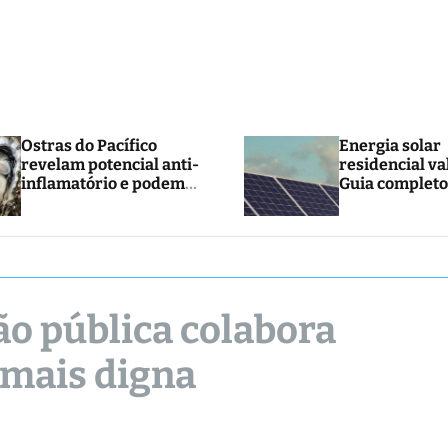
Ostras do Pacífico
Energia solar
revelam potencial anti-
residencial va
inflamatório e podem
Guia completo
abrir caminho para
e economia
novos tratamentos
o pública colabora
 mais digna