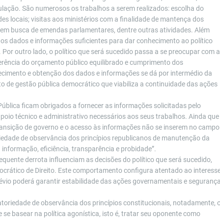
ulação. São numerosos os trabalhos a serem realizados: escolha do
es locais; visitas aos ministérios com a finalidade de mantença dos
 em busca de emendas parlamentares, dentre outras atividades. Além
 os dados e informações suficientes para dar conhecimento ao político
 Por outro lado, o político que será sucedido passa a se preocupar com a
erência do orçamento público equilibrado e cumprimento dos
ecimento e obtenção dos dados e informações se dá por intermédio da
to de gestão pública democrático que viabiliza a continuidade das ações
ública ficam obrigados a fornecer as informações solicitadas pelo
poio técnico e administrativo necessários aos seus trabalhos. Ainda que
ansição de governo e o acesso às informações não se inserem no campo
oriedade de observância dos princípios republicanos de manutenção da
 informação, eficiência, transparência e probidade”.
equente derrota influenciam as decisões do político que será sucedido,
ocrático de Direito. Este comportamento configura atentado ao interess
révio poderá garantir estabilidade das ações governamentais e seguranç
toriedade de observância dos princípios constitucionais, notadamente, 
e se basear na política agonística, isto é, tratar seu oponente como