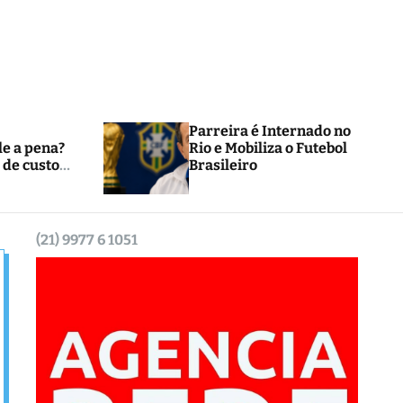
e
Parreira é Internado no
le a pena?
Rio e Mobiliza o Futebol
 de custos
Brasileiro
(21) 9977 6 1051