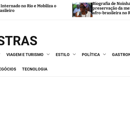
Biografia de Noinha do Jongo reforça a
za o
preservação da memória negra e da cultura
afro-brasileira no Rio de Janeiro
OSTRAS
VIAGEM E TURISMO
ESTILO
POLÍTICA
GASTRO
NEGÓCIOS
TECNOLOGIA