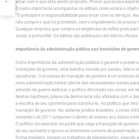
arcar com o que está sendo proposto. Provar que possui experiê
É muito importante acompanhar os editais, onde estará o objeto
“O principal é a responsabilidade para arcar com os serviços. N
não cumpre o que foi prometido, com o impedimento de prestar n
Qualquer empresa que cumpra as exigências do edital pode partic
social, é primordial. Os editais são publicados em diários oficiais 
Importância da administração pública nas transições de gover
Outra importância da adminstração pública é garantir a prese
transições de governo, uma batalha movida por paixão, ódio e vi
opositores. O processo de transição de governo é um instituto d
nova administração tenha ciência das necessidades iniciais par
advindo da guerra eleitoral, o político derrotado nas urnas, em 
Nestas hipóteses, pilares da democracia são afetados com a des
a escolha de seu oponente para substituí-lo. Ao político que se
transição de governo. No sistema jurídico brasileiro, o inciso XXX
novembro de 2011 amparam o direito de acesso aos dados e inf
O político em exercício do poder que nega a transição de govern
de seu oponente e ignora os interesses comuns de preservação da
forma imediata, iniciam os trabalhos de planejamento, visando