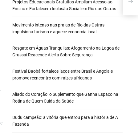
lanç
Projetos Educacionais Gratuitos Ampliam Acesso ao
terr
Ensino e Fortalecem Inclusão Social em Rio das Ostras
Movimento intenso nas praias de Rio das Ostras
impulsiona turismo e aquece economia local
Resgate em Águas Tranquilas: Afogamento na Lagoa de
Grussaí Reacende Alerta Sobre Segurança
Festival Baobá fortalece laços entre Brasil e Angola e
promove reencontro com raízes africanas
.
Aliado do Coração: o Suplemento que Ganha Espaço na
u
Rotina de Quem Cuida da Saúde
Dudu campeão: a vitória que entrou para a história de A
de
Fazenda