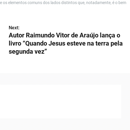
 e os elementos comuns dos lados distintos que, notadamente, é o bem
Next:
Autor Raimundo Vitor de Araújo lança o
livro “Quando Jesus esteve na terra pela
segunda vez”