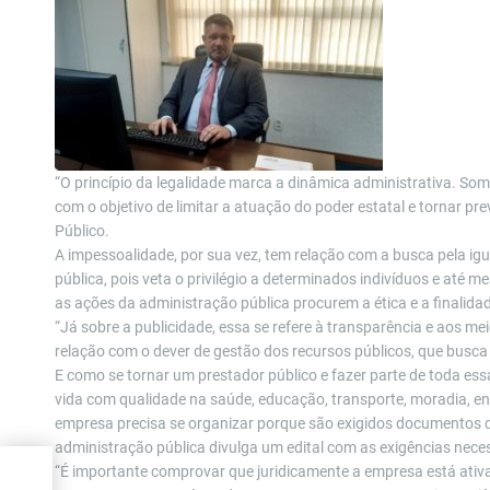
“O princípio da legalidade marca a dinâmica administrativa. Some
com o objetivo de limitar a atuação do poder estatal e tornar pre
Público.
A impessoalidade, por sua vez, tem relação com a busca pela ig
pública, pois veta o privilégio a determinados indivíduos e at
as ações da administração pública procurem a ética e a finali
“Já sobre a publicidade, essa se refere à transparência e aos me
relação com o dever de gestão dos recursos públicos, que busca 
E como se tornar um prestador público e fazer parte de toda 
vida com qualidade na saúde, educação, transporte, moradia, ent
empresa precisa se organizar porque são exigidos documentos que
administração pública divulga um edital com as exigências necess
“É importante comprovar que juridicamente a empresa está ativa,
 A