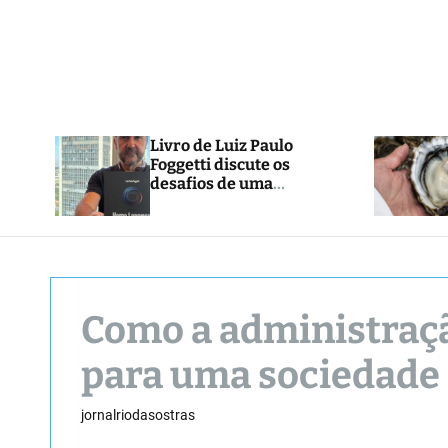
Livro de Luiz Paulo
Foggetti discute os
desafios de uma
sociedade onde viver até
aos 120 anos poderá ser
realidade
Como a administraçã
para uma sociedade
jornalriodasostras