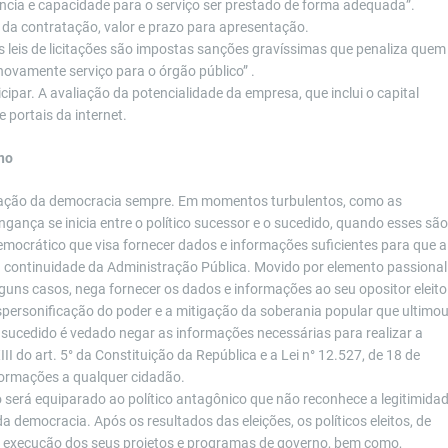
ncia e capacidade para o serviço ser prestado de forma adequada”.
 da contratação, valor e prazo para apresentação.
as leis de licitações são impostas sanções gravíssimas que penaliza quem
ovamente serviço para o órgão público” .
ipar. A avaliação da potencialidade da empresa, que inclui o capital
e portais da internet.
no
rvação da democracia sempre. Em momentos turbulentos, como as
ngança se inicia entre o político sucessor e o sucedido, quando esses são
emocrático que visa fornecer dados e informações suficientes para que a
a continuidade da Administração Pública. Movido por elemento passional
alguns casos, nega fornecer os dados e informações ao seu opositor eleito
personificação do poder e a mitigação da soberania popular que ultimo
rá sucedido é vedado negar as informações necessárias para realizar a
III do art. 5° da Constituição da República e a Lei n° 12.527, de 18 de
ormações a qualquer cidadão.
o será equiparado ao político antagônico que não reconhece a legitimida
 democracia. Após os resultados das eleições, os políticos eleitos, de
 a execução dos seus projetos e programas de governo, bem como,