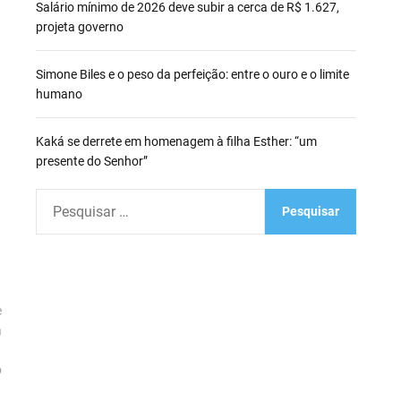
Salário mínimo de 2026 deve subir a cerca de R$ 1.627,
projeta governo
Simone Biles e o peso da perfeição: entre o ouro e o limite
humano
Kaká se derrete em homenagem à filha Esther: “um
presente do Senhor”
P
e
s
q
u
i
e
a
s
a
o
r
p