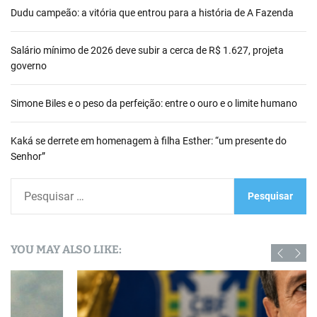
Dudu campeão: a vitória que entrou para a história de A Fazenda
Salário mínimo de 2026 deve subir a cerca de R$ 1.627, projeta
governo
Simone Biles e o peso da perfeição: entre o ouro e o limite humano
Kaká se derrete em homenagem à filha Esther: “um presente do
Senhor”
P
e
s
q
YOU MAY ALSO LIKE:
u
i
s
a