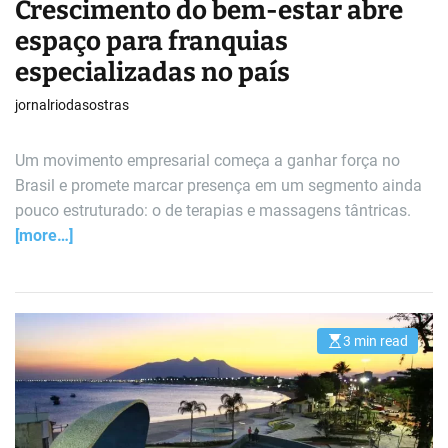
Crescimento do bem-estar abre
espaço para franquias
especializadas no país
jornalriodasostras
Um movimento empresarial começa a ganhar força no
Brasil e promete marcar presença em um segmento ainda
pouco estruturado: o de terapias e massagens tântricas.
[more…]
3 min read
E
s
t
i
m
a
t
e