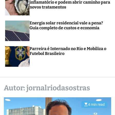
inflamatório e podem abrir caminho para
r
novos tratamentos
m
o
d
e
Energia solar residencial vale a pena?
Guia completo de custos e economia
Parreira é Internado no Rio e Mobiliza o
Futebol Brasileiro
Autor:
jornalriodasostras
4 min read
E
s
t