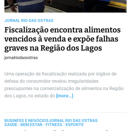
d
t
i
m
e
JORNAL RIO DAS OSTRAS
Fiscalização encontra alimentos
vencidos à venda e expõe falhas
graves na Região dos Lagos
jornalriodasostras
Uma operação de fiscalização realizada por órgãos de
defesa do consumidor revelou irregularidades
preocupantes na comercialização de alimentos na Região
dos Lagos, no estado do
[more…]
BUSINESS E NEGÓCIOS
JORNAL RIO DAS OSTRAS
SAÚDE - BEM ESTAR - FITNESS - ESPORTE