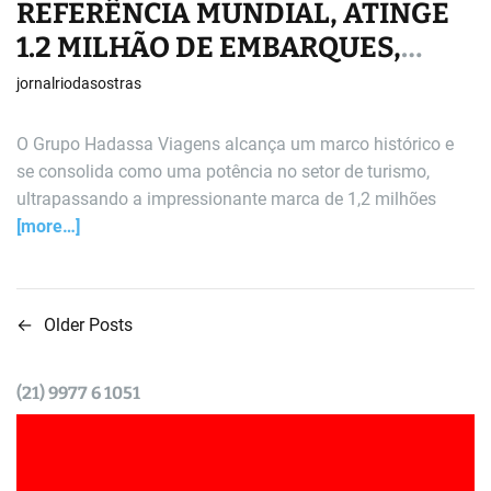
REFERÊNCIA MUNDIAL, ATINGE
1.2 MILHÃO DE EMBARQUES,
635.000 CLIENTES
jornalriodasostras
CADASTRADOS E IMPLANTA
BANCO DIGITAL COM MAIS DE
O Grupo Hadassa Viagens alcança um marco histórico e
se consolida como uma potência no setor de turismo,
300 SERVIÇOS
ultrapassando a impressionante marca de 1,2 milhões
[more…]
←
Older Posts
N
a
(21) 9977 6 1051
v
e