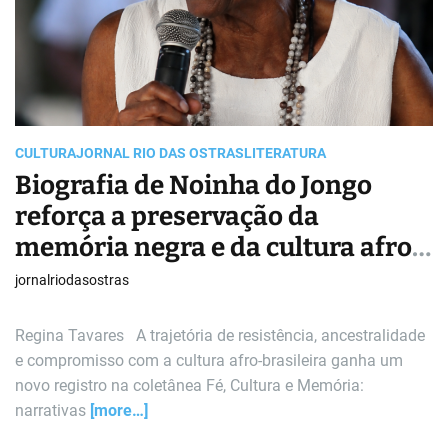
a
d
t
i
m
e
CULTURA
JORNAL RIO DAS OSTRAS
LITERATURA
Biografia de Noinha do Jongo
reforça a preservação da
memória negra e da cultura afro-
brasileira no Rio de Janeiro
jornalriodasostras
Regina Tavares A trajetória de resistência, ancestralidade
e compromisso com a cultura afro-brasileira ganha um
novo registro na coletânea Fé, Cultura e Memória:
narrativas
[more…]