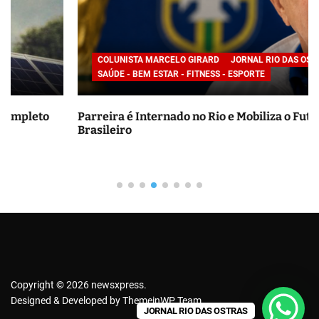
r
p
o
COLUNISTA MARCELO GIRARD
JORNAL RIO DAS OSTRAS
r
SAÚDE - BEM ESTAR - FITNESS - ESPORTE
:
Parreira é Internado no Rio e Mobiliza o Futebol
Brasileiro
Copyright © 2026 newsxpress.
Designed & Developed by
ThemeinWP Team
JORNAL RIO DAS OSTRAS