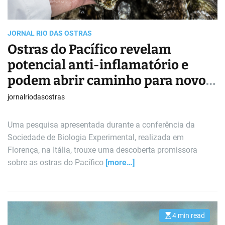
m
e
JORNAL RIO DAS OSTRAS
Ostras do Pacífico revelam
potencial anti-inflamatório e
podem abrir caminho para novos
tratamentos
jornalriodasostras
Uma pesquisa apresentada durante a conferência da
Sociedade de Biologia Experimental, realizada em
Florença, na Itália, trouxe uma descoberta promissora
sobre as ostras do Pacífico
[more…]
4 min read
E