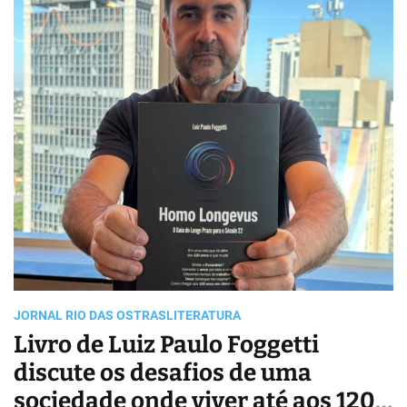
i
m
a
t
e
d
r
e
a
d
t
i
m
e
JORNAL RIO DAS OSTRAS
LITERATURA
Livro de Luiz Paulo Foggetti
discute os desafios de uma
sociedade onde viver até aos 120