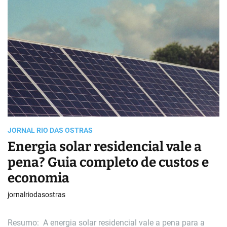
s
t
i
m
a
t
e
d
r
e
a
d
t
i
m
e
JORNAL RIO DAS OSTRAS
Energia solar residencial vale a
pena? Guia completo de custos e
economia
jornalriodasostras
Resumo: A energia solar residencial vale a pena para a