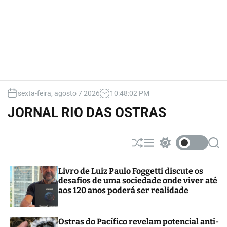
sexta-feira, agosto 7 2026
10
:
48
:
04
PM
JORNAL RIO DAS OSTRAS
S
M
S
S
h
e
w
e
u
n
i
a
Livro de Luiz Paulo Foggetti discute os
ff
u
t
r
desafios de uma sociedade onde viver até
l
c
c
e
h
h
aos 120 anos poderá ser realidade
c
o
l
Ostras do Pacífico revelam potencial anti-
o