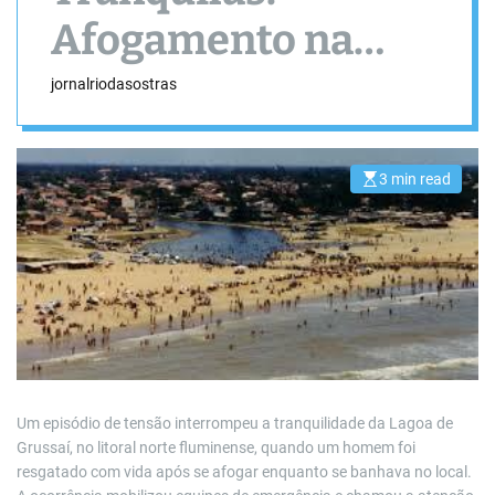
Afogamento na
Lagoa de Grussaí
jornalriodasostras
Reacende Alerta
Sobre Segurança
3 min read
E
s
t
i
m
a
t
e
d
r
e
a
d
t
i
m
Um episódio de tensão interrompeu a tranquilidade da Lagoa de
e
Grussaí, no litoral norte fluminense, quando um homem foi
resgatado com vida após se afogar enquanto se banhava no local.