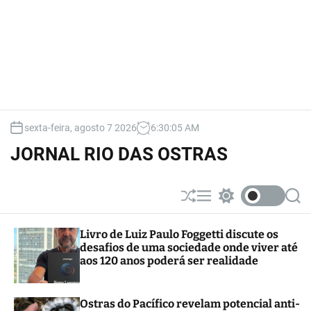
sexta-feira, agosto 7 2026
6
:
30
:
06
AM
JORNAL RIO DAS OSTRAS
S
M
S
S
h
e
w
e
u
n
i
a
Livro de Luiz Paulo Foggetti discute os
ff
u
t
r
desafios de uma sociedade onde viver até
l
c
c
e
h
h
aos 120 anos poderá ser realidade
c
o
l
Ostras do Pacífico revelam potencial anti-
o