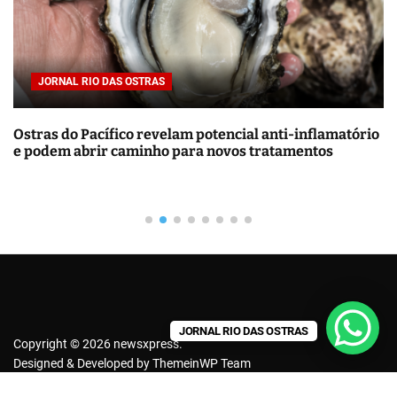
r
p
o
r
JORNAL RIO DAS OSTRAS
:
tório
Energia solar residencial vale a pena? Guia comple
de custos e economia
JORNAL RIO DAS OSTRAS
Copyright © 2026 newsxpress.
Designed & Developed by
ThemeinWP Team