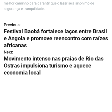
melhor caminho para garantir que o lazer seja sinônimo de
segurança e tranquilidade.
Previous:
N
Festival Baobá fortalece laços entre Brasil
a
e Angola e promove reencontro com raízes
v
africanas
Next:
e
Movimento intenso nas praias de Rio das
g
Ostras impulsiona turismo e aquece
economia local
a
ç
ã
o
d