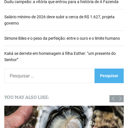
Dudu campeão: a vitória que entrou para a história de A Fazenda
Salário mínimo de 2026 deve subir a cerca de R$ 1.627, projeta
governo
Simone Biles e o peso da perfeição: entre o ouro e o limite humano
Kaká se derrete em homenagem à filha Esther: “um presente do
Senhor”
P
e
s
q
YOU MAY ALSO LIKE:
u
i
s
a