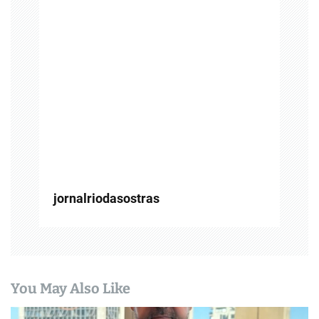
e
P
o
s
t
jornalriodasostras
You May Also Like