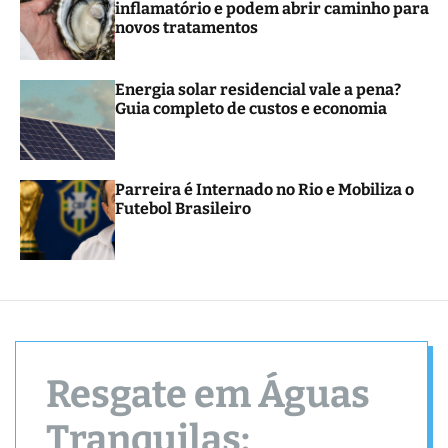
inflamatório e podem abrir caminho para
r
novos tratamentos
m
o
d
e
Energia solar residencial vale a pena?
Guia completo de custos e economia
Parreira é Internado no Rio e Mobiliza o
Futebol Brasileiro
Resgate em Águas
Tranquilas: