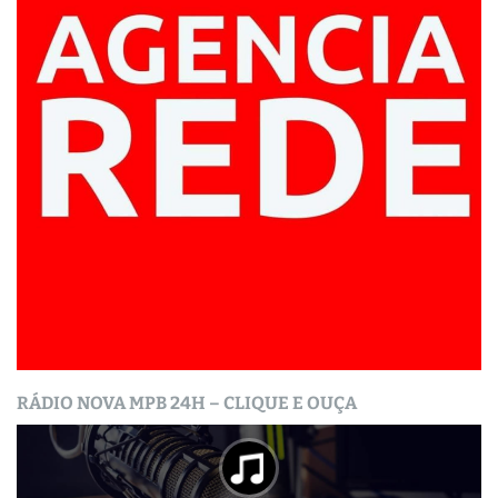
RÁDIO NOVA MPB 24H – CLIQUE E OUÇA