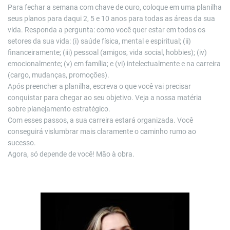
Para fechar a semana com chave de ouro, coloque em uma planilha
seus planos para daqui 2, 5 e 10 anos para todas as áreas da sua
vida. Responda a pergunta: como você quer estar em todos os
setores da sua vida: (i) saúde física, mental e espiritual; (ii)
financeiramente; (iii) pessoal (amigos, vida social, hobbies); (iv)
emocionalmente; (v) em família; e (vi) intelectualmente e na carreira
(cargo, mudanças, promoções).
Após preencher a planilha, escreva o que você vai precisar
conquistar para chegar ao seu objetivo. Veja a nossa matéria
sobre planejamento estratégico.
Com esses passos, a sua carreira estará organizada. Você
conseguirá vislumbrar mais claramente o caminho rumo ao
sucesso.
Agora, só depende de você! Mão à obra.