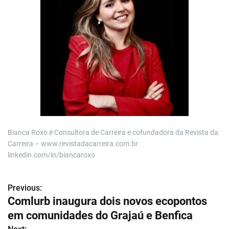
Bianca Roxo é Consultora de Carreira e cofundadora da Revista da
Carreira – www.revistadacarreira.com.br
linkedin.com/in/biancaroxo
Previous:
N
Comlurb inaugura dois novos ecopontos
a
em comunidades do Grajaú e Benfica