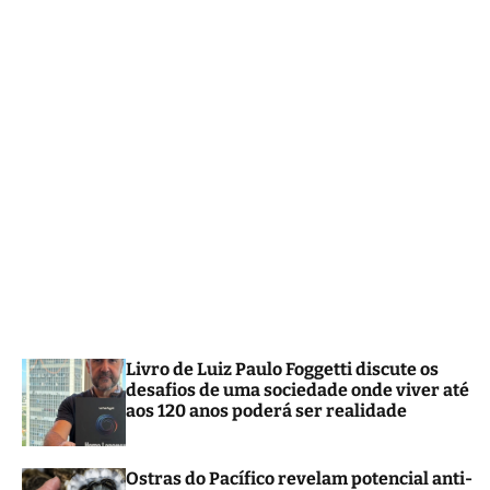
m
o
d
e
Livro de Luiz Paulo Foggetti discute os
desafios de uma sociedade onde viver até
aos 120 anos poderá ser realidade
Ostras do Pacífico revelam potencial anti-