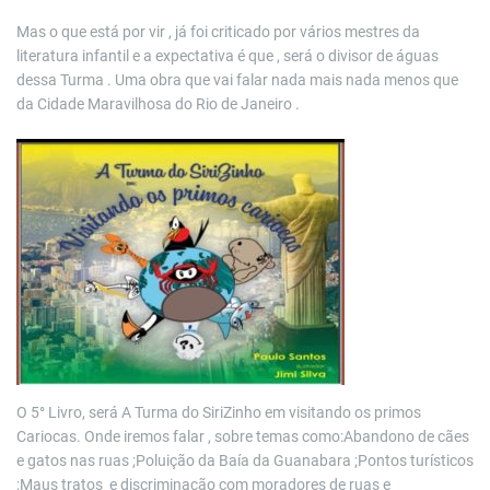
Mas o que está por vir , já foi criticado por vários mestres da
literatura infantil e a expectativa é que , será o divisor de águas
dessa Turma . Uma obra que vai falar nada mais nada menos que
da Cidade Maravilhosa do Rio de Janeiro .
O 5° Livro, será A Turma do SiriZinho em visitando os primos
Cariocas. Onde iremos falar , sobre temas como:Abandono de cães
e gatos nas ruas ;Poluição da Baía da Guanabara ;Pontos turísticos
;Maus tratos e discriminação com moradores de ruas e