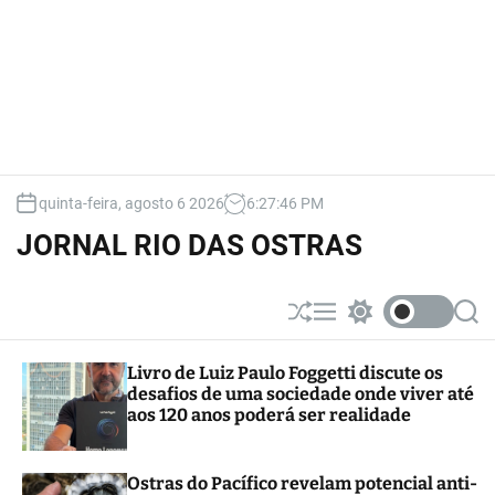
quinta-feira, agosto 6 2026
6
:
27
:
47
PM
JORNAL RIO DAS OSTRAS
S
M
S
S
h
e
w
e
u
n
i
a
Livro de Luiz Paulo Foggetti discute os
ff
u
t
r
desafios de uma sociedade onde viver até
l
c
c
e
h
h
aos 120 anos poderá ser realidade
c
o
l
Ostras do Pacífico revelam potencial anti-
o