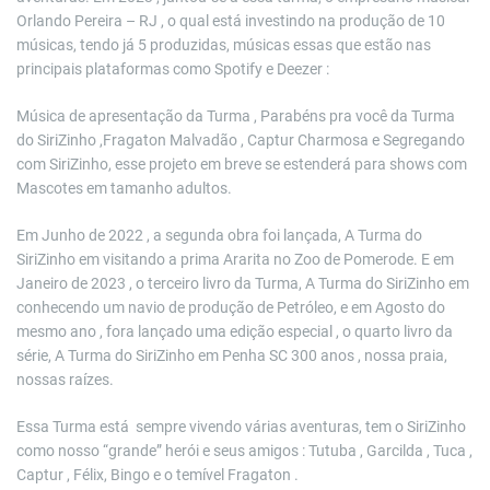
Orlando Pereira – RJ , o qual está investindo na produção de 10
músicas, tendo já 5 produzidas, músicas essas que estão nas
principais plataformas como Spotify e Deezer :
Música de apresentação da Turma , Parabéns pra você da Turma
do SiriZinho ,Fragaton Malvadão , Captur Charmosa e Segregando
com SiriZinho, esse projeto em breve se estenderá para shows com
Mascotes em tamanho adultos.
Em Junho de 2022 , a segunda obra foi lançada, A Turma do
SiriZinho em visitando a prima Ararita no Zoo de Pomerode. E em
Janeiro de 2023 , o terceiro livro da Turma, A Turma do SiriZinho em
conhecendo um navio de produção de Petróleo, e em Agosto do
mesmo ano , fora lançado uma edição especial , o quarto livro da
série, A Turma do SiriZinho em Penha SC 300 anos , nossa praia,
nossas raízes.
Essa Turma está sempre vivendo várias aventuras, tem o SiriZinho
como nosso “grande” herói e seus amigos : Tutuba , Garcilda , Tuca ,
Captur , Félix, Bingo e o temível Fragaton .