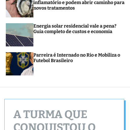
inflamatório e podem abrir caminho para
r
novos tratamentos
m
o
d
e
Energia solar residencial vale a pena?
Guia completo de custos e economia
Parreira é Internado no Rio e Mobiliza o
Futebol Brasileiro
A TURMA QUE
CONQUISTOU O