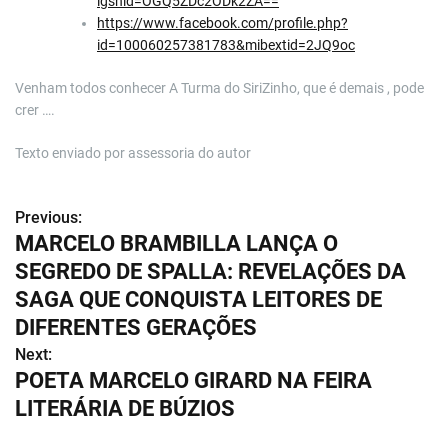
igshid=OGQ5ZDc2ODk2ZA==
https://www.facebook.com/profile.php?
id=100060257381783&mibextid=2JQ9oc
Venham todos conhecer A Turma do SiriZinho, que é demais , pode
crer ….
Texto enviado por assessoria do autor
Previous:
N
MARCELO BRAMBILLA LANÇA O
a
SEGREDO DE SPALLA: REVELAÇÕES DA
v
SAGA QUE CONQUISTA LEITORES DE
DIFERENTES GERAÇÕES
e
Next:
g
POETA MARCELO GIRARD NA FEIRA
LITERÁRIA DE BÚZIOS
a