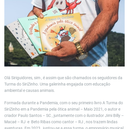
Olá Siriguidores, sim , é assim que são chamados os seguidores da
Turma do SiriZinho. Uma galerinha engajada com educação
ambiental e causas animais.
Formada durante a Pandemia, com o seu primeiro livro A Turma do
SiriZinho em a Pandemia pela ótica animal – Maio 2021, o autor e
criador Paulo Santos – SC , juntamente com o ilustrador Jimi Billy –
Macaé – RJ e Beto Ribas como cantor – RJ , nos trazem lindas
aventuras. Em 2023 , juntou-se a essa turma, o empresário musical