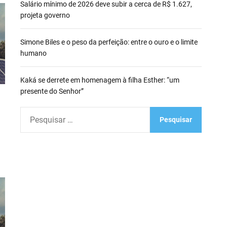
Salário mínimo de 2026 deve subir a cerca de R$ 1.627,
projeta governo
Simone Biles e o peso da perfeição: entre o ouro e o limite
humano
Kaká se derrete em homenagem à filha Esther: “um
presente do Senhor”
P
e
s
q
u
i
s
a
r
p