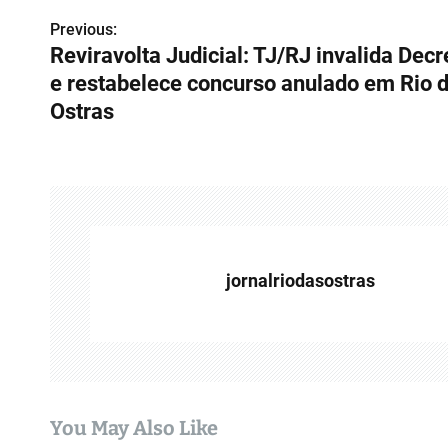
Previous:
N
Reviravolta Judicial: TJ/RJ invalida Decr
a
e restabelece concurso anulado em Rio 
v
Ostras
e
g
a
ç
jornalriodasostras
ã
o
d
e
You May Also Like