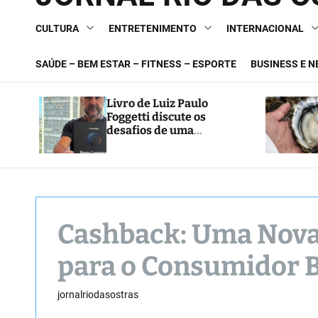
CULTURA
ENTRETENIMENTO
INTERNACIONAL
SAÚDE – BEM ESTAR – FITNESS – ESPORTE
BUSINESS E 
Livro de Luiz Paulo
Foggetti discute os
desafios de uma
sociedade onde viver até
aos 120 anos poderá ser
realidade
Cashback: Uma Nova 
para o Consumidor B
jornalriodasostras