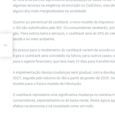
algumas lacunas na exigência de inscrição no CadÚnico, mas de
alguns dos mais marginalizados na sociedade.
Quanto ao percentual de cashback, o novo modelo de impostos so
o ISS são substituídos pelo IBS. Os consumidores receberão, po
gás. Para outros bens e serviços, o cashback será de 20% do val
saúde e ao meio ambiente.
a
Os prazos para o recebimento do cashback variam de acordo com
e gás o cashback será concedido na fatura, para outros casos, o
para o agente financeiro, que terá mais 10 dias para transferi-los
A implementação dessas mudanças será gradual, com a devoluç
2027, seguida pelo estorno do IBS a partir de janeiro de 2029. 
modelo para o futuro modelo de tributação.
O cashback representa uma significativa mudança no sistema tri
consumidores, especialmente os de baixa renda. Resta agora 
efeitos na economia e na sociedade como um todo.