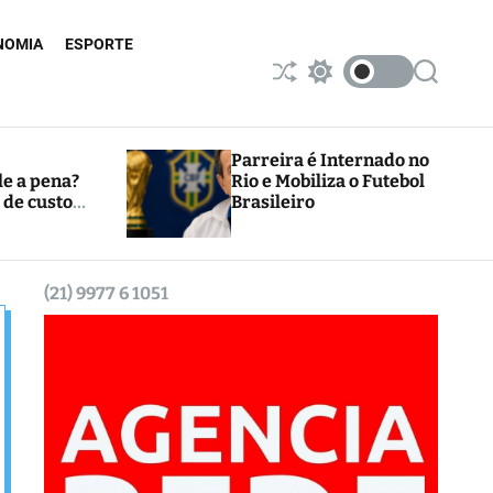
NOMIA
ESPORTE
S
S
S
h
w
e
u
i
a
ff
t
r
l
c
c
Parreira é Internado no
e
h
h
le a pena?
Rio e Mobiliza o Futebol
c
 de custos
Brasileiro
o
l
o
r
m
(21) 9977 6 1051
o
d
e