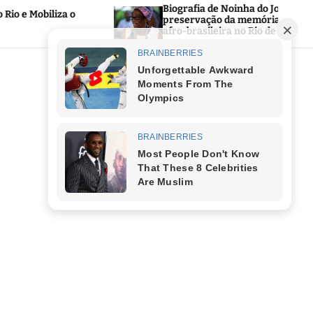
Biografia de Noinha do Jongo reforça a
preservação da memória negra e da cultura
afro-brasileira no Rio de Janeiro