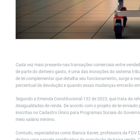
Cada vez mais presente nas transações comerciais entre vende
de parte do dinheiro gasto, é uma das inovações do sistema tri
de lei complementar que detalha seu funcionamento, surge a nece
percentual de devolução e quando essas mudanças entrarão em 
Segundo a Emenda Constitucional 132 de 2023, que trata da refor
desigualdades de renda. De acordo com o projeto de lei enviado 
inscritas no Cadastro Único para Programas Sociais do Governo
meio salário mínimo.
Contudo, especialistas como Bianca Xavier, professora da FGV D
de fora uma parcela significativa da população de baixa renda.