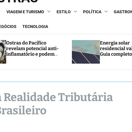
VIAGEM E TURISMO
ESTILO
POLÍTICA
GASTRO
NEGÓCIOS
TECNOLOGIA
Ostras do Pacífico
Energia solar
revelam potencial anti-
residencial va
inflamatório e podem
Guia completo
abrir caminho para
e economia
novos tratamentos
Realidade Tributária
rasileiro