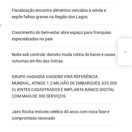
Fiscalização encontra alimentos vencidos à venda e
expõe falhas graves na Região dos Lagos
e
Crescimento do bem-estar abre espaço para franquias
especializadas no país
Polê
PIX 
Noite sob controle: decreto muda rotina de bares e casas
às V
noturnas em Rio das Ostras
do S
GRUPO HADASSA VIAGENS VIRA REFERÊNCIA
MUNDIAL, ATINGE 1.2 MILHÃO DE EMBARQUES, 635.000
CLIENTES CADASTRADOS E IMPLANTA BANCO DIGITAL
COM MAIS DE 300 SERVIÇOS
Jairo Rocha Imóveis celebra 40 anos com nova fase e
compromisso renovado