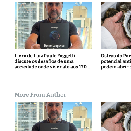
P
o
s
t
Livro de Luiz Paulo Foggetti
Ostras do Pac
discute os desafios de uma
potencial ant
sociedade onde viver até aos 120
podem abrir 
anos poderá ser realidade
tratamentos
More From Author