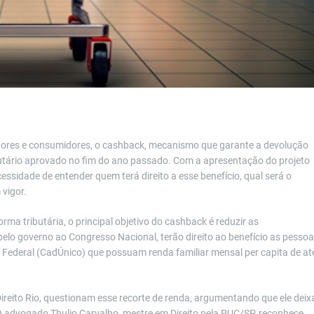
dores e consumidores, o cashback, mecanismo que garante a devolução
butário aprovado no fim do ano passado. Com a apresentação do projeto
ssidade de entender quem terá direito a esse benefício, qual será o
vigor.
ma tributária, o principal objetivo do cashback é reduzir as
pelo governo ao Congresso Nacional, terão direito ao benefício as pesso
 Federal (CadÚnico) que possuam renda familiar mensal per capita de at
ireito Rio, questionam esse recorte de renda, argumentando que ele deix
 O advogado Thulio Carvalho, mestre em Direito pela PUC/SP, reconhece