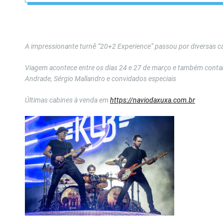
A impressionante turnê “20+2 Experience” passou por diversas ca
Viagem acontece entre os dias 24 e 27 de março e também contará
Andrade, Sérgio Mallandro e convidados especiais
Últimas cabines à venda em
https://naviodaxuxa.com.br