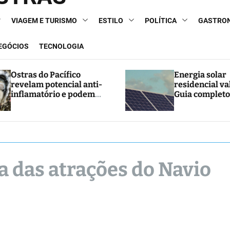
VIAGEM E TURISMO
ESTILO
POLÍTICA
GASTRO
NEGÓCIOS
TECNOLOGIA
Ostras do Pacífico
Energia solar
revelam potencial anti-
residencial va
inflamatório e podem
Guia completo
abrir caminho para
e economia
novos tratamentos
 das atrações do Navio