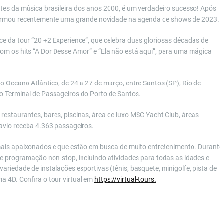
tes da música brasileira dos anos 2000, é um verdadeiro sucesso! Após
firmou recentemente uma grande novidade na agenda de shows de 2023.
ce da tour “20 +2 Experience”, que celebra duas gloriosas décadas de
 com os hits “A Dor Desse Amor” e “Ela não está aqui”, para uma mágica
 Oceano Atlântico, de 24 a 27 de março, entre Santos (SP), Rio de
 Terminal de Passageiros do Porto de Santos.
estaurantes, bares, piscinas, área de luxo MSC Yacht Club, áreas
navio receba 4.363 passageiros.
mais apaixonados e que estão em busca de muito entretenimento. Durant
e programação non-stop, incluindo atividades para todas as idades e
riedade de instalações esportivas (tênis, basquete, minigolfe, pista de
ma 4D. Confira o tour virtual em
https://virtual-tours.