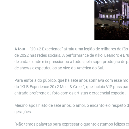
A tour
– “20 +2 Experience” atraiu uma legião de milhares de f
de 2022 nas redes sociais. A performance de Kiko, Leandro e B
de cada cidade e impressionou a todos pela superprodução de p
de shows e espetáculos ao vivo da América do Sul.
Para euforia do público, que há sete anos sonhava com esse mo
do “KLB Experience 20+2 Meet & Greet”, que incluiu VIP pass 
entrada preferencial, foto com os artistas e credencial especial.
Mesmo após hiato de sete anos, o amor, o encanto e o respeito d
gerações.
“Não temos palavras para expressar o quanto estamos felizes c