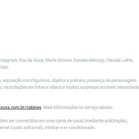
nsagrado Xou da Xuxa, Gloria Groove, Daniela Mercury, Claudia Leitte,
iais.
, exposição com figurinos, objetos e prêmios, presença de personagens
s, recordações em fotos e vídeos e muitas surpresas incríveis relacionad
axuxa.com.br/
cabines
. Mais informações no serviço abaixo.
dem ser convertidas em uma cama de casal (mediante solicitação),
ternet (custo adicional), minibar e ar-condicionado.