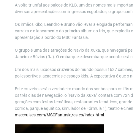
A volta triunfal aos palcos do KLB, um dos nomes mais importan
diversas apresentações com ingressos esgotados, o grupo con
Os irmãos Kiko, Leandro e Bruno vão levar a elogiada performan
carreira e o lançamento do primeiro álbum do trio, que explodiu
apresentação a bordo do MSC Fantasia.
O grupo é uma das atrações do Navio da Xuxa, que navegará pelo
Janeiro e Búzios (RJ). O embarque e desembarque acontecerá no
Um dos mais luxuosos cruzeiros do mundo possui 1637 cabines, r
poliesportivas, academias e espaço kids. A expectativa é que o 
Este cruzeiro será o verdadeiro mundo dos sonhos para os fãs 
os três dias de navegação, o “Navio da Xuxa” contará com 72h d
gerações com festas temáticas, restaurantes temáticos, grande va
corrida, parque aquático, simulador de Fórmula 1), teatro e cine
msccruises.com/MSCFantasia/es-
es/index.html
.