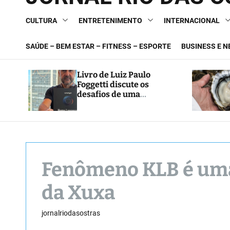
CULTURA
ENTRETENIMENTO
INTERNACIONAL
SAÚDE – BEM ESTAR – FITNESS – ESPORTE
BUSINESS E 
Livro de Luiz Paulo
Foggetti discute os
desafios de uma
sociedade onde viver até
aos 120 anos poderá ser
realidade
Fenômeno KLB é uma
da Xuxa
jornalriodasostras