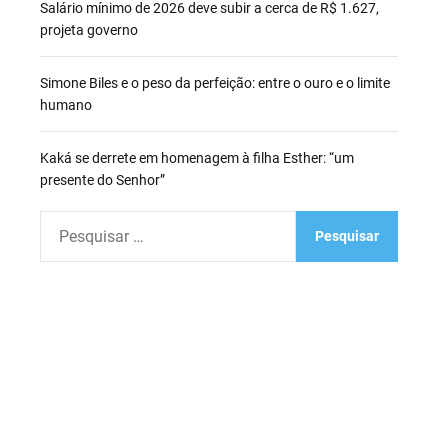
Salário mínimo de 2026 deve subir a cerca de R$ 1.627,
projeta governo
Simone Biles e o peso da perfeição: entre o ouro e o limite
humano
Kaká se derrete em homenagem à filha Esther: “um
presente do Senhor”
P
e
s
q
u
i
s
a
r
p