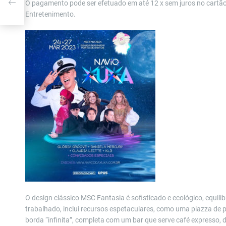
sta
O pagamento pode ser efetuado em até 12 x sem juros no cartão
Entretenimento.
O design clássico MSC Fantasia é sofisticado e ecológico, equil
trabalhado, inclui recursos espetaculares, como uma piazza de 
borda “infinita”, completa com um bar que serve café expresso, do