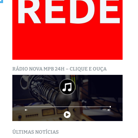
RÁDIO NOVA MPB 24H – CLIQUE E OUÇA
ÚLTIMAS NOTÍCIAS