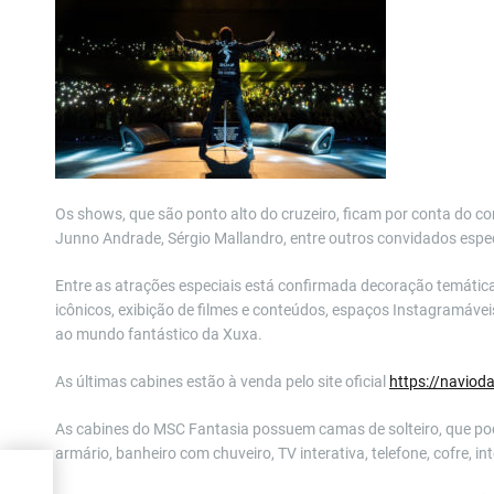
Os shows, que são ponto alto do cruzeiro, ficam por conta do co
Junno Andrade, Sérgio Mallandro, entre outros convidados espec
Entre as atrações especiais está confirmada decoração temática
icônicos, exibição de filmes e conteúdos, espaços Instagramávei
ao mundo fantástico da Xuxa.
As últimas cabines estão à venda pelo site oficial
https://naviod
As cabines do MSC Fantasia possuem camas de solteiro, que po
armário, banheiro com chuveiro, TV interativa, telefone, cofre, in