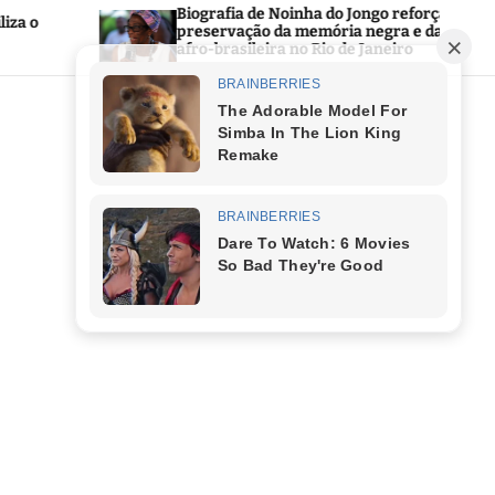
Biografia de Noinha do Jongo reforça a
Prefe
preservação da memória negra e da cultura
Públi
afro-brasileira no Rio de Janeiro
área 