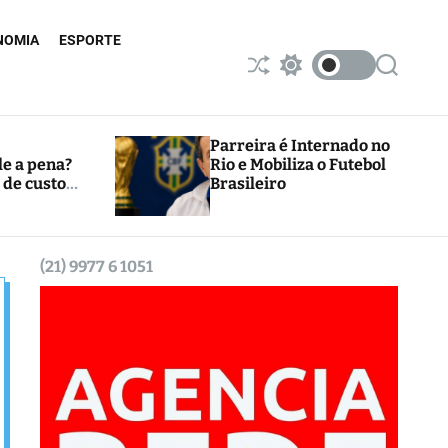
NOMIA
ESPORTE
S
S
S
h
w
e
u
i
a
ff
t
r
l
c
c
Parreira é Internado no
e
h
h
le a pena?
Rio e Mobiliza o Futebol
c
 de custos
Brasileiro
o
l
o
r
m
(21) 9977 6 1051
o
d
e