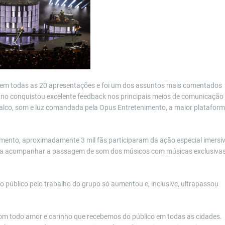
ãs em todas as 20 apresentações e foi um dos assuntos mais comentados
runo conquistou excelente feedback nos principais meios de comunicação
alco, som e luz comandada pela Opus Entretenimento, a maior platafor
mento, aproximadamente 3 mil fãs participaram da ação especial imersi
para acompanhar a passagem de som dos músicos com músicas exclusivas
o público pelo trabalho do grupo só aumentou e, inclusive, ultrapassou
om todo amor e carinho que recebemos do público em todas as cidades.