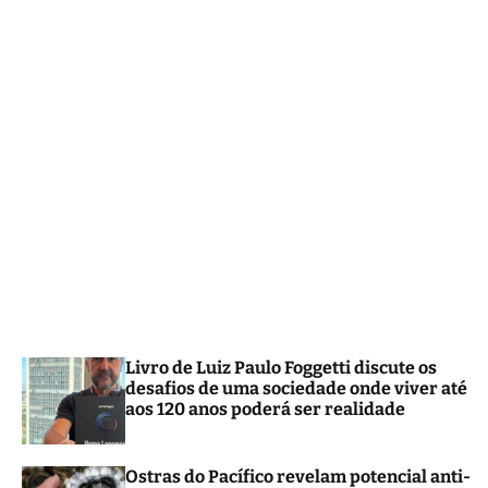
m
o
d
e
Livro de Luiz Paulo Foggetti discute os
desafios de uma sociedade onde viver até
aos 120 anos poderá ser realidade
Ostras do Pacífico revelam potencial anti-