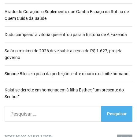
Aliado do Coração: o Suplemento que Ganha Espaço na Rotina de
Quem Cuida da Saúde
Dudu campeão: a vitória que entrou para a história de A Fazenda
Salário mínimo de 2026 deve subir a cerca de R$ 1.627, projeta
governo
Simone Biles e o peso da perfeição: entre o ouro e o limite humano
Kaká se derrete em homenagem à filha Esther: “um presente do
Senhor”
P
e
s
q
YOU MAY ALSO LIKE: