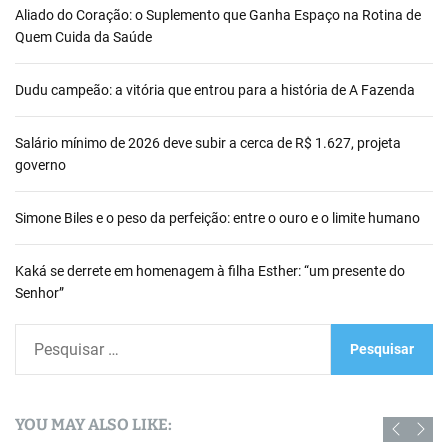
Aliado do Coração: o Suplemento que Ganha Espaço na Rotina de
Quem Cuida da Saúde
Dudu campeão: a vitória que entrou para a história de A Fazenda
Salário mínimo de 2026 deve subir a cerca de R$ 1.627, projeta
governo
Simone Biles e o peso da perfeição: entre o ouro e o limite humano
Kaká se derrete em homenagem à filha Esther: “um presente do
Senhor”
P
e
s
q
YOU MAY ALSO LIKE:
u