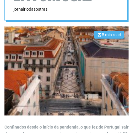
jornalriodasostras
5 min read
E
s
t
i
m
a
t
e
d
r
e
a
d
t
i
m
e
Confinados desde o início da pandemia, o que fez de Portugal sair