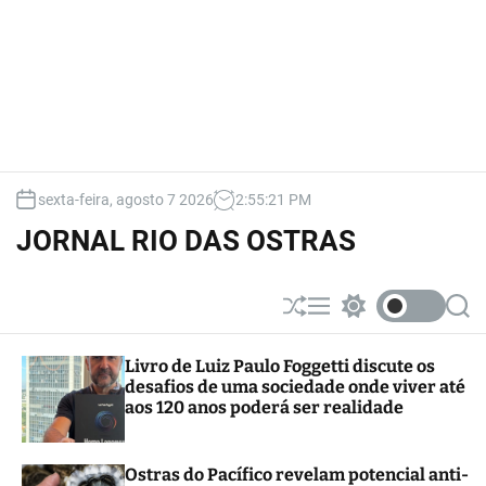
sexta-feira, agosto 7 2026
2
:
55
:
22
PM
JORNAL RIO DAS OSTRAS
S
M
S
S
h
e
w
e
u
n
i
a
Livro de Luiz Paulo Foggetti discute os
ff
u
t
r
desafios de uma sociedade onde viver até
l
c
c
e
h
h
aos 120 anos poderá ser realidade
c
o
l
Ostras do Pacífico revelam potencial anti-
o