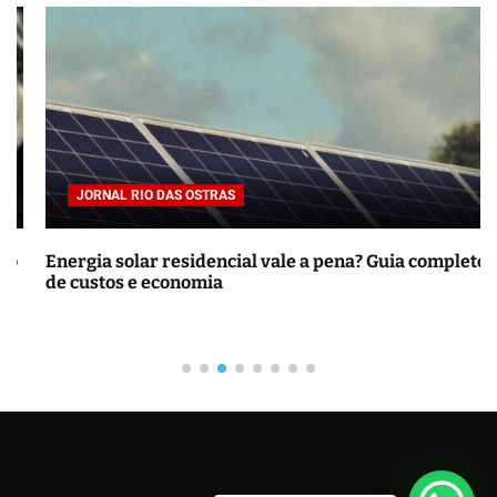
i
s
a
r
p
o
r
JORNAL RIO DAS OSTRAS
:
Energia solar residencial vale a pena? Guia completo
de custos e economia