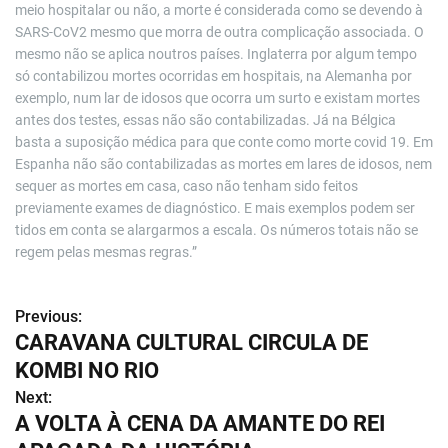
meio hospitalar ou não, a morte é considerada como se devendo à
SARS-CoV2 mesmo que morra de outra complicação associada. O
mesmo não se aplica noutros países. Inglaterra por algum tempo
só contabilizou mortes ocorridas em hospitais, na Alemanha por
exemplo, num lar de idosos que ocorra um surto e existam mortes
antes dos testes, essas não são contabilizadas. Já na Bélgica
basta a suposição médica para que conte como morte covid 19. Em
Espanha não são contabilizadas as mortes em lares de idosos, nem
sequer as mortes em casa, caso não tenham sido feitos
previamente exames de diagnóstico. E mais exemplos podem ser
tidos em conta se alargarmos a escala. Os números totais não se
regem pelas mesmas regras.”
Previous:
N
CARAVANA CULTURAL CIRCULA DE
a
KOMBI NO RIO
v
Next:
A VOLTA À CENA DA AMANTE DO REI
e