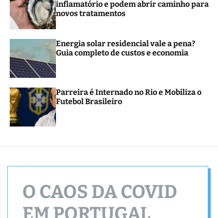
inflamatório e podem abrir caminho para
r
novos tratamentos
m
o
d
e
Energia solar residencial vale a pena?
Guia completo de custos e economia
Parreira é Internado no Rio e Mobiliza o
Futebol Brasileiro
O CAOS DA COVID
EM PORTUGAL