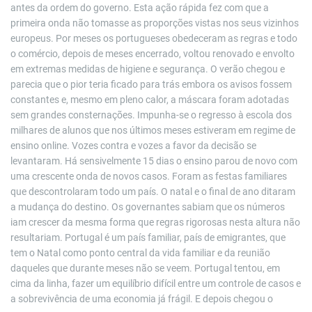
antes da ordem do governo. Esta ação rápida fez com que a
primeira onda não tomasse as proporções vistas nos seus vizinhos
europeus. Por meses os portugueses obedeceram as regras e todo
o comércio, depois de meses encerrado, voltou renovado e envolto
em extremas medidas de higiene e segurança. O verão chegou e
parecia que o pior teria ficado para trás embora os avisos fossem
constantes e, mesmo em pleno calor, a máscara foram adotadas
sem grandes consternações. Impunha-se o regresso à escola dos
milhares de alunos que nos últimos meses estiveram em regime de
ensino online. Vozes contra e vozes a favor da decisão se
levantaram. Há sensivelmente 15 dias o ensino parou de novo com
uma crescente onda de novos casos. Foram as festas familiares
que descontrolaram todo um país. O natal e o final de ano ditaram
a mudança do destino. Os governantes sabiam que os números
iam crescer da mesma forma que regras rigorosas nesta altura não
resultariam. Portugal é um país familiar, país de emigrantes, que
tem o Natal como ponto central da vida familiar e da reunião
daqueles que durante meses não se veem. Portugal tentou, em
cima da linha, fazer um equilíbrio difícil entre um controle de casos e
a sobrevivência de uma economia já frágil. E depois chegou o