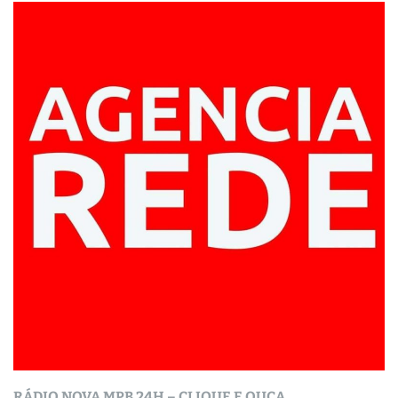
RÁDIO NOVA MPB 24H – CLIQUE E OUÇA