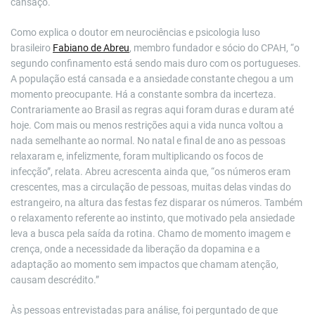
cansaço.
Como explica o doutor em neurociências e psicologia luso
brasileiro
Fabiano de Abreu
, membro fundador e sócio do CPAH, “o
segundo confinamento está sendo mais duro com os portugueses.
A população está cansada e a ansiedade constante chegou a um
momento preocupante. Há a constante sombra da incerteza.
Contrariamente ao Brasil as regras aqui foram duras e duram até
hoje. Com mais ou menos restrições aqui a vida nunca voltou a
nada semelhante ao normal. No natal e final de ano as pessoas
relaxaram e, infelizmente, foram multiplicando os focos de
infecção”, relata. Abreu acrescenta ainda que, “os números eram
crescentes, mas a circulação de pessoas, muitas delas vindas do
estrangeiro, na altura das festas fez disparar os números. Também
o relaxamento referente ao instinto, que motivado pela ansiedade
leva a busca pela saída da rotina. Chamo de momento imagem e
crença, onde a necessidade da liberação da dopamina e a
adaptação ao momento sem impactos que chamam atenção,
causam descrédito.”
Às pessoas entrevistadas para análise, foi perguntado de que