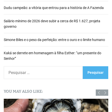
Dudu campeão: a vitória que entrou para a história de A Fazenda
Salário mínimo de 2026 deve subir a cerca de R$ 1.627, projeta
governo
Simone Biles e o peso da perfeição: entre o ouro e o limite humano
Kaká se derrete em homenagem à filha Esther: “um presente do
Senhor”
P
e
s
q
YOU MAY ALSO LIKE:
u
i
s