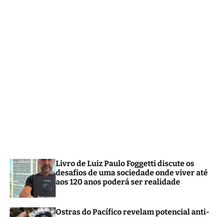
m
o
d
e
Livro de Luiz Paulo Foggetti discute os
desafios de uma sociedade onde viver até
aos 120 anos poderá ser realidade
Ostras do Pacífico revelam potencial anti-