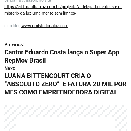
venda na Amazon, no site
https://editoraalbatroz.com.br/projects/a-delegada-de-deus-e-o-
misterio-da-luz-uma-mente-sem-limites/
e no blog
www.omisteriodaluz.com
Previous:
N
Cantor Eduardo Costa lança o Super App
a
RepMov Brasil
v
Next:
LUANA BITTENCOURT CRIA O
e
“ABSOLUTO ZERO” E FATURA 20 MIL POR
g
MÊS COMO EMPREENDEDORA DIGITAL
a
ç
ã