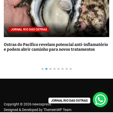
a
r
p
o
r
JORNAL RIO DAS OSTRAS
:
Ostras do Pacífico revelam potencial anti-inflamatório
e podem abrir caminho para novos tratamentos
JORNAL RIO DAS OSTRAS
Copyright © 2026 newsxpress.
Designed & Developed by
ThemeinWP Team