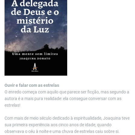
Ouvir e falar com as estrelas
O enredo começa com aquilo que parece ser ficção, mas segundo a
autora é a mais pura realidade: ela consegue conversar com as
estrelas!
Com mais de meio século dedicado à espiritualidade, Joaquina teve
sua primeira experiência aos cinco anos de idade, quando
observava o céu à noite e uma chuva de estrelas caiu sobre si.