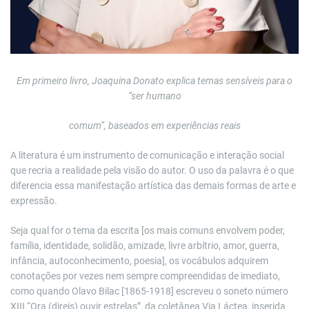
Em primeiro livro, Joaquina Donato explica temas sensíveis para o
“ser humano
comum”, baseados em experiências reais
A literatura é um instrumento de comunicação e interação social
que recria a realidade pela visão do autor. O uso da palavra é o que
diferencia essa manifestação artística das demais formas de arte e
expressão.
Seja qual for o tema da escrita [os mais comuns envolvem poder,
família, identidade, solidão, amizade, livre arbítrio, amor, guerra,
infância, autoconhecimento, poesia], os vocábulos adquirem
conotações por vezes nem sempre compreendidas de imediato,
como quando Olavo Bilac [1865-1918] escreveu o soneto número
XIII “Ora (direis) ouvir estrelas”, da coletânea Via Láctea, inserida