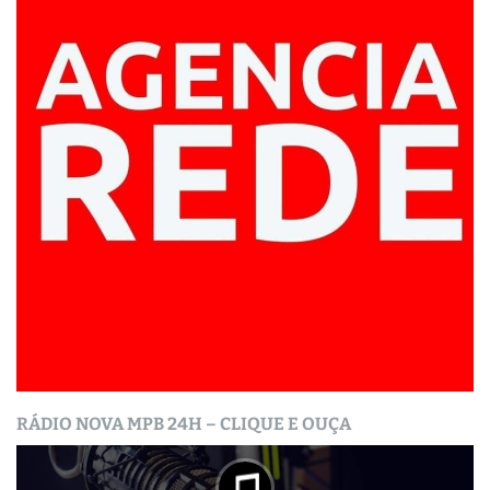
RÁDIO NOVA MPB 24H – CLIQUE E OUÇA