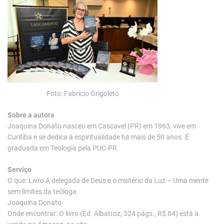
Foto: Fabrício Grigoleto
Sobre a autora
Joaquina Donato nasceu em Cascavel (PR) em 1963, vive em
Curitiba e se dedica à espiritualidade há mais de 50 anos. É
graduada em Teologia pela PUC-PR.
Serviço
O que: Livro A delegada de Deus e o mistério da Luz – Uma mente
sem limites da teóloga
Joaquina Donato
Onde encontrar: O livro (Ed. Albatroz, 324 págs., R$ 84) está à