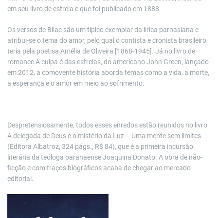
em seu livro de estreia e que foi publicado em 1888.
Os versos de Bilac são um típico exemplar da lírica parnasiana e
atribui-se o tema do amor, pelo qual o contista e cronista brasileiro
teria pela poetisa Amélia de Oliveira [1868-1945]. Já no livro de
romance A culpa é das estrelas, do americano John Green, lançado
em 2012, a comovente história aborda temas como a vida, a morte,
a esperança e o amor em meio ao sofrimento.
Despretensiosamente, todos esses enredos estão reunidos no livro
A delegada de Deus e o mistério da Luz – Uma mente sem limites
(Editora Albatroz, 324 págs., R$ 84), que é a primeira incursão
literária da teóloga paranaense Joaquina Donato. A obra de não-
ficção e com traços biográficos acaba de chegar ao mercado
editorial.