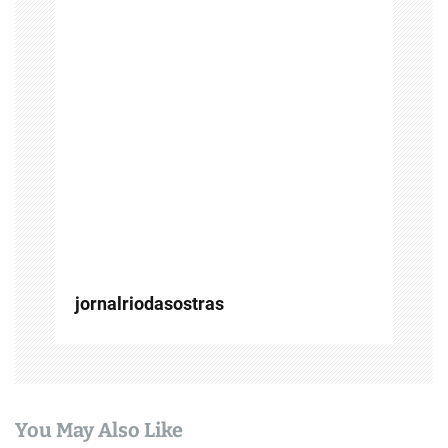
o
d
e
P
o
s
t
jornalriodasostras
You May Also Like