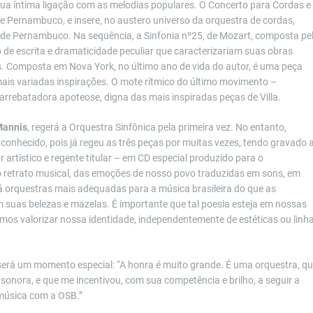
 sua íntima ligação com as melodias populares. O Concerto para Cordas e
 Pernambuco, e insere, no austero universo da orquestra de cordas,
o”, de Pernambuco. Na sequência, a Sinfonia nº25, de Mozart, composta pe
de escrita e dramaticidade peculiar que caracterizariam suas obras
s. Composta em Nova York, no último ano de vida do autor, é uma peça
mais variadas inspirações. O mote rítmico do último movimento –
rebatadora apoteose, digna das mais inspiradas peças de Villa.
Mannis
, regerá a Orquestra Sinfônica pela primeira vez. No entanto,
conhecido, pois já regeu as três peças por muitas vezes, tendo gravado 
r artístico e regente titular – em CD especial produzido para o
so retrato musical, das emoções de nosso povo traduzidas em sons, em
há orquestras mais adequadas para a música brasileira do que as
m suas belezas e mazelas. É importante que tal poesia esteja em nossas
amos valorizar nossa identidade, independentemente de estéticas ou linh
 será um momento especial: “A honra é muito grande. É uma orquestra, q
sonora, e que me incentivou, com sua competência e brilho, a seguir a
 música com a OSB.”