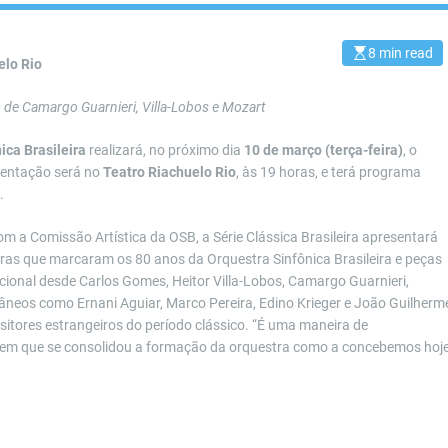
8 min read
E
elo Rio
s
t
i
 de Camargo Guarnieri, Villa-Lobos e Mozart
m
a
t
ica Brasileira
realizará, no próximo dia
10 de março (terça-feira)
, o
e
d
entação será no
Teatro Riachuelo
Rio
, às 19 horas, e terá programa
r
.
e
a
d
om a Comissão Artística da OSB, a Série Clássica Brasileira apresentará
t
i
as que marcaram os 80 anos da Orquestra Sinfônica Brasileira e peças
m
cional desde Carlos Gomes, Heitor Villa-Lobos, Camargo Guarnieri,
e
neos como Ernani Aguiar, Marco Pereira, Edino Krieger e João Guilherm
itores estrangeiros do período clássico. “É uma maneira de
 em que se consolidou a formação da orquestra como a concebemos hoj