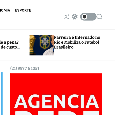
NOMIA
ESPORTE
S
S
S
h
w
e
u
i
a
ff
t
r
l
c
c
Parreira é Internado no
e
h
h
le a pena?
Rio e Mobiliza o Futebol
c
 de custos
Brasileiro
o
l
o
r
m
(21) 9977 6 1051
o
d
e