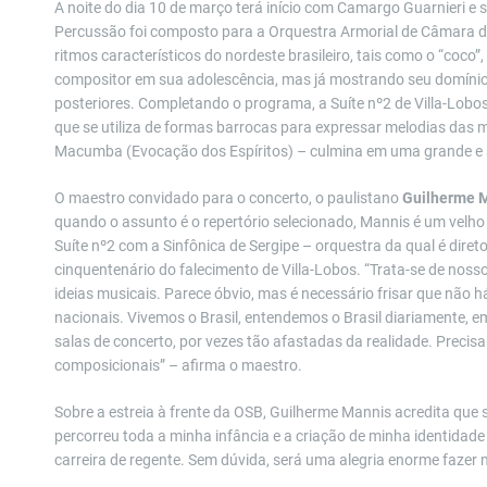
A noite do dia 10 de março terá início com Camargo Guarnieri e
Percussão foi composto para a Orquestra Armorial de Câmara de
ritmos característicos do nordeste brasileiro, tais como o “coc
compositor em sua adolescência, mas já mostrando seu domínio 
posteriores. Completando o programa, a Suíte nº2 de Villa-Lobo
que se utiliza de formas barrocas para expressar melodias das 
Macumba (Evocação dos Espíritos) – culmina em uma grande e ar
O maestro convidado para o concerto, o paulistano
Guilherme 
quando o assunto é o repertório selecionado, Mannis é um velho 
Suíte nº2 com a Sinfônica de Sergipe – orquestra da qual é direto
cinquentenário do falecimento de Villa-Lobos. “Trata-se de nos
ideias musicais. Parece óbvio, mas é necessário frisar que não 
nacionais. Vivemos o Brasil, entendemos o Brasil diariamente, e
salas de concerto, por vezes tão afastadas da realidade. Precis
composicionais” – afirma o maestro.
Sobre a estreia à frente da OSB, Guilherme Mannis acredita que
percorreu toda a minha infância e a criação de minha identidade 
carreira de regente. Sem dúvida, será uma alegria enorme fazer