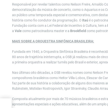
Responsável por revelar talentos como Nelson Freire, Arnaldo Co
democratização da música de concerto, como o Aquarius e os C
ao público uma temporada especial e comemorativa, com destaque
história como fio condutor da programação. O
Itaú
é o patrocina
Fundação conta com a Lei Federal de Incentivo à Cultura, tem a
a
Vale
como patrocinadora master e a
Brookfield
como patrocin
MAIS SOBRE A ORQUESTRA SINFÔNICA BRASILEIRA:
Fundada em 1940, a Orquestra Sinfônica Brasileira é reconheci
80 anos de trajetória ininterrupta, a OSB já realizou mais de cin
a primeira orquestra a realizar turnês pelo Brasil e exterior, apre
Nas últimas oito décadas, a OSB revelou nomes como Nelson Fr
compositores brasileiros como Heitor Villa-Lobos, Eleazar de 
faz parte de sua história a colaboração de alguns dos maiores a
Rubinstein, Mstislav Rostropovich, Igor Stravinsky, Claudio Arra
Composta atualmente por mais de 70 músicos brasileiros e est
apresentações especiais e ações educativas, além de um amplo p