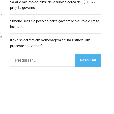
Salário mínimo de 2026 deve subir a cerca de R$ 1.627,
projeta governo
 a
Simone Biles e o peso da perfeição: entre o ouro e o limite
humano
al
rt
Kaká se derrete em homenagem à filha Esther: “um
presente do Senhor”
P
e
s
q
u
i
s
a
r
p