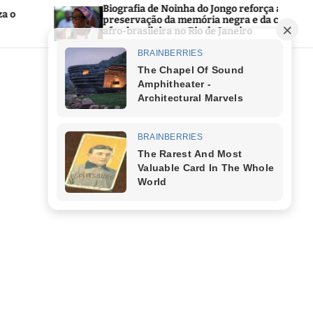
Biografia de Noinha do Jongo reforça a
Pre
preservação da memória negra e da cultura
Públ
afro-brasileira no Rio de Janeiro
áre