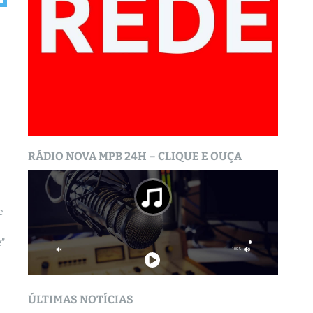
RÁDIO NOVA MPB 24H – CLIQUE E OUÇA
e
e”
ÚLTIMAS NOTÍCIAS