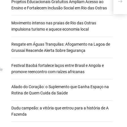
PEÇA AO REDOR DA ME
Projetos Educacionais Gratuitos Ampliam Acesso ao
CLA
Ensino e Fortalecem Inclusão Social em Rio das Ostras
Movimento intenso nas praias de Rio das Ostras
impulsiona turismo e aquece economia local
Resgate em Águas Tranquilas: Afogamento na Lagoa de
Grussaí Reacende Alerta Sobre Segurança
Festival Baobá fortalece laços entre Brasil e Angola e
de
promove reencontro com raízes africanas
Aliado do Coração: o Suplemento que Ganha Espaço na
Rotina de Quem Cuida da Saúde
Dudu campeão: a vitória que entrou para a história de A
Fazenda