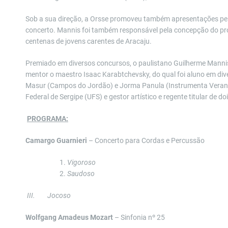
Sob a sua direção, a Orsse promoveu também apresentações pelo
concerto. Mannis foi também responsável pela concepção do pro
centenas de jovens carentes de Aracaju.
Premiado em diversos concursos, o paulistano Guilherme Mannis
mentor o maestro Isaac Karabtchevsky, do qual foi aluno em dive
Masur (Campos do Jordão) e Jorma Panula (Instrumenta Verano
Federal de Sergipe (UFS) e gestor artístico e regente titular de d
PROGRAMA:
Camargo Guarnieri
– Concerto para Cordas e Percussão
Vigoroso
Saudoso
III.
Jocoso
Wolfgang Amadeus Mozart
– Sinfonia nº 25