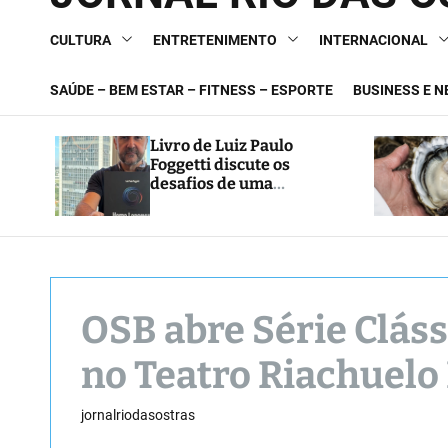
CULTURA
ENTRETENIMENTO
INTERNACIONAL
SAÚDE – BEM ESTAR – FITNESS – ESPORTE
BUSINESS E 
Livro de Luiz Paulo
Foggetti discute os
desafios de uma
sociedade onde viver até
aos 120 anos poderá ser
realidade
OSB abre Série Clássi
no Teatro Riachuelo
jornalriodasostras