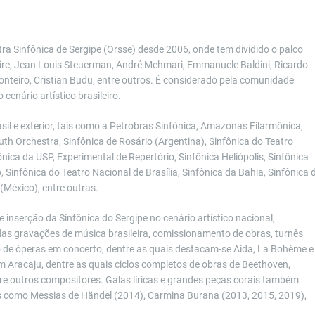
tra Sinfônica de Sergipe (Orsse) desde 2006, onde tem dividido o palco
eire, Jean Louis Steuerman, André Mehmari, Emmanuele Baldini, Ricardo
nteiro, Cristian Budu, entre outros. É considerado pela comunidade
cenário artístico brasileiro.
il e exterior, tais como a Petrobras Sinfônica, Amazonas Filarmônica,
uth Orchestra, Sinfônica de Rosário (Argentina), Sinfônica do Teatro
nica da USP, Experimental de Repertório, Sinfônica Heliópolis, Sinfônica
, Sinfônica do Teatro Nacional de Brasília, Sinfônica da Bahia, Sinfônica 
(México), entre outras.
inserção da Sinfônica do Sergipe no cenário artístico nacional,
das gravações de música brasileira, comissionamento de obras, turnês
ão de óperas em concerto, dentre as quais destacam-se Aida, La Bohème e
 Aracaju, dentre as quais ciclos completos de obras de Beethoven,
e outros compositores. Galas líricas e grandes peças corais também
is como Messias de Händel (2014), Carmina Burana (2013, 2015, 2019),