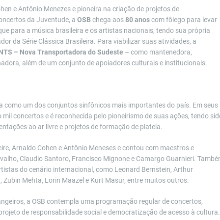
hen e Antônio Menezes e pioneira na criação de projetos de
oncertos da Juventude, a
OSB
chega aos
80 anos
com fôlego para levar
 para a música brasileira e os artistas nacionais, tendo sua própria
dor da Série Clássica Brasileira. Para viabilizar suas atividades, a
NTS – Nova Transportadora do Sudeste
– como mantenedora,
adora, além de um conjunto de apoiadores culturais e institucionais.
da como um dos conjuntos sinfônicos mais importantes do país. Em seus
co mil concertos e é reconhecida pelo pioneirismo de suas ações, tendo sid
sentações ao ar livre e projetos de formação de plateia.
eire, Arnaldo Cohen e Antônio Meneses e contou com maestros e
Carvalho, Claudio Santoro, Francisco Mignone e Camargo Guarnieri. Tamb
rtistas do cenário internacional, como Leonard Bernstein, Arthur
u, Zubin Mehta, Lorin Maazel e Kurt Masur, entre muitos outros.
rangeiros, a OSB contempla uma programação regular de concertos,
rojeto de responsabilidade social e democratização de acesso à cultura.