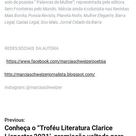
solo de poesias “ Palavras de Mulher”; representada pela editora
Sem Fronteiras pelo Mundo. Márcia ainda é colunista nas Revistas
Mais Bonita, Poesia Revista, Planeta Noite, Mulher Elegante, Barra
Legal, Caxias Legal, Sou Mais, Jornal Cidade da Barra
REDES SOCIAIS DA AUTORA
:
https://www.facebook.com/marciaschweizerpoetisa
http://marciaschweizerjornalista.blogspot.com/
Instagram: @marciaschweizer
Previous:
N
Conheça o “Troféu Literatura Clarice
a