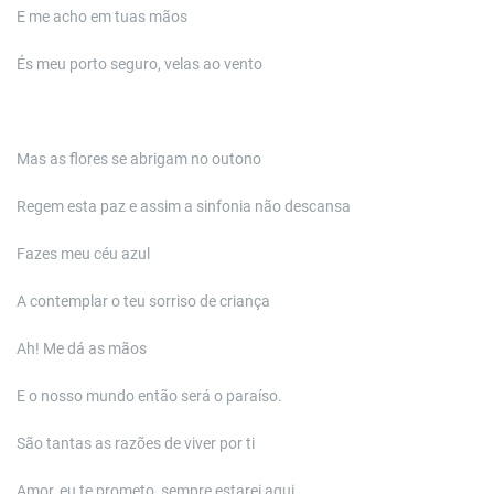
E me acho em tuas mãos
És meu porto seguro, velas ao vento
Mas as flores se abrigam no outono
Regem esta paz e assim a sinfonia não descansa
Fazes meu céu azul
A contemplar o teu sorriso de criança
Ah! Me dá as mãos
E o nosso mundo então será o paraíso.
São tantas as razões de viver por ti
Amor, eu te prometo, sempre estarei aqui.