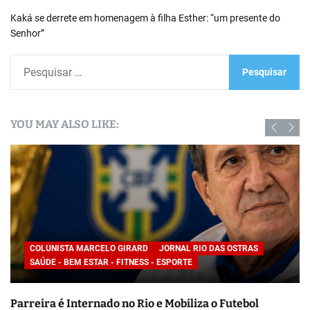
Kaká se derrete em homenagem à filha Esther: “um presente do
Senhor”
P
e
s
q
YOU MAY ALSO LIKE:
u
i
s
a
r
p
o
COLUNISTA MARCELO GIRARD
JORNAL RIO DAS OSTRAS
r
SAÚDE - BEM ESTAR - FITNESS - ESPORTE
:
Parreira é Internado no Rio e Mobiliza o Futebol