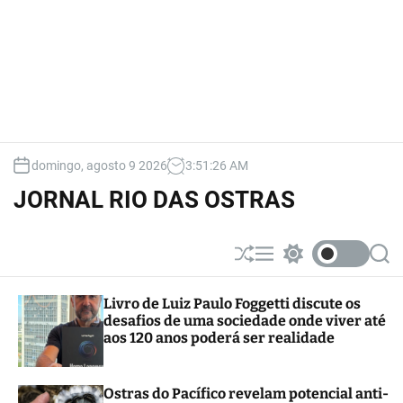
domingo, agosto 9 2026
3
:
51
:
28
AM
JORNAL RIO DAS OSTRAS
S
M
S
S
h
e
w
e
u
n
i
a
Livro de Luiz Paulo Foggetti discute os
ff
u
t
r
desafios de uma sociedade onde viver até
l
c
c
e
h
h
aos 120 anos poderá ser realidade
c
o
l
Ostras do Pacífico revelam potencial anti-
o