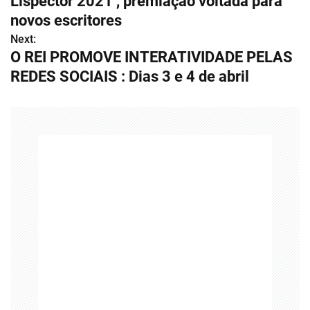
Lispector 2021’, premiação voltada para
v
novos escritores
Next:
e
O REI PROMOVE INTERATIVIDADE PELAS
g
REDES SOCIAIS : Dias 3 e 4 de abril
a
ç
ã
o
d
e
P
o
s