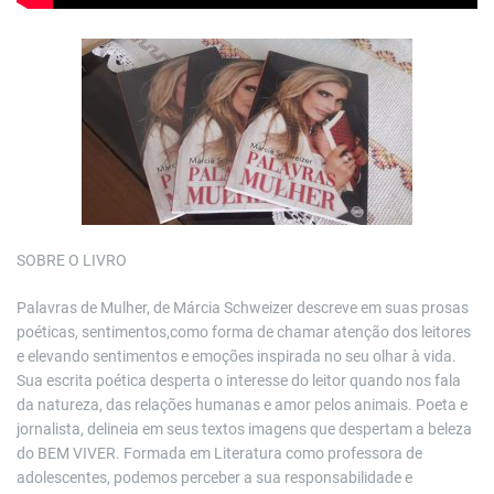
SOBRE O LIVRO
Palavras de Mulher, de Márcia Schweizer descreve em suas prosas
poéticas, sentimentos,como forma de chamar atenção dos leitores
e elevando sentimentos e emoções inspirada no seu olhar à vida.
Sua escrita poética desperta o interesse do leitor quando nos fala
da natureza, das relações humanas e amor pelos animais. Poeta e
jornalista, delineia em seus textos imagens que despertam a beleza
do BEM VIVER. Formada em Literatura como professora de
adolescentes, podemos perceber a sua responsabilidade e