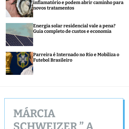
inflamatório e podem abrir caminho para
r
novos tratamentos
m
o
d
e
Energia solar residencial vale a pena?
Guia completo de custos e economia
Parreira é Internado no Rio e Mobiliza o
Futebol Brasileiro
MÁRCIA
SCHWEIZER ” A