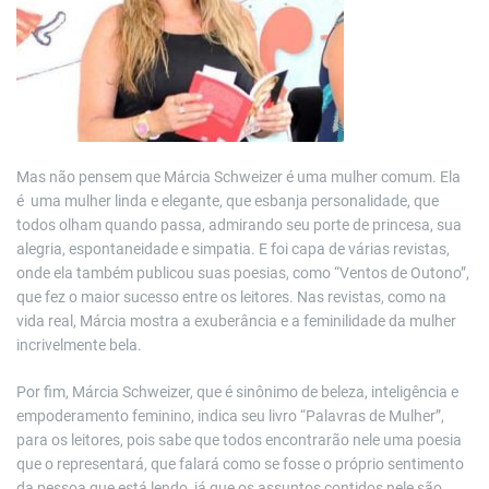
Mas não pensem que Márcia Schweizer é uma mulher comum. Ela
é uma mulher linda e elegante, que esbanja personalidade, que
todos olham quando passa, admirando seu porte de princesa, sua
alegria, espontaneidade e simpatia. E foi capa de várias revistas,
onde ela também publicou suas poesias, como “Ventos de Outono”,
que fez o maior sucesso entre os leitores. Nas revistas, como na
vida real, Márcia mostra a exuberância e a feminilidade da mulher
incrivelmente bela.
Por fim, Márcia Schweizer, que é sinônimo de beleza, inteligência e
empoderamento feminino, indica seu livro “Palavras de Mulher”,
para os leitores, pois sabe que todos encontrarão nele uma poesia
que o representará, que falará como se fosse o próprio sentimento
da pessoa que está lendo, já que os assuntos contidos nele são