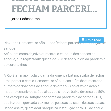
FECHAM PARCERIA
PARA DOAÇÃO DE
jornalriodasostras
SANGUE
4 min read
E
Rio Star e Hemocentro São Lucas fecham parceria para doação de
s
sangue
t
i
Ação tem como objetivo aumentar o estoque dos bancos de
m
a
sangue, que registraram queda de 50% desde o início da pandemia
t
do coronavírus
e
d
r
A Rio Star, maior roda gigante da América Latina, acaba de fechar
e
a
uma parceria com o Hemocentro São Lucas a fim de aumentar o
d
número de doadores de sangue do órgão. O objetivo da ação é
t
i
mudar o cenário de saúde atual, pois houve baixa de cerca de 50%
m
e
nos estoques de sangue por conta da pandemia do coronavírus,
que fez com que cada vez menos pessoas saíssem de suas casas.
Sendo assim, quem doar sangue na instituição entre 15 de abril e