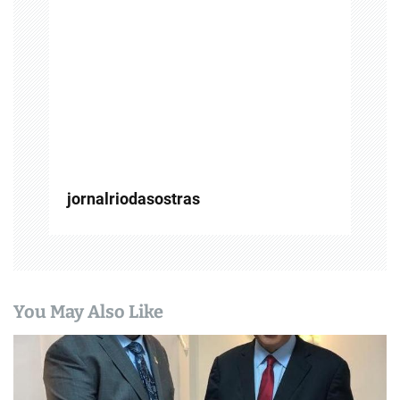
d
e
P
o
s
t
jornalriodasostras
You May Also Like