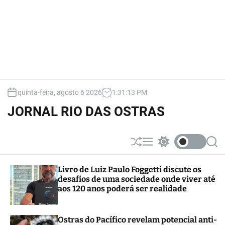
quinta-feira, agosto 6 2026
1
:
31
:
14
PM
JORNAL RIO DAS OSTRAS
S
M
S
S
h
e
w
e
u
n
i
a
Livro de Luiz Paulo Foggetti discute os
ff
u
t
r
desafios de uma sociedade onde viver até
l
c
c
e
h
h
aos 120 anos poderá ser realidade
c
o
l
Ostras do Pacífico revelam potencial anti-
o