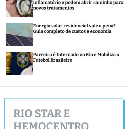
inflamatório e podem abrir caminho para
r
novos tratamentos
m
o
d
e
Energia solar residencial vale a pena?
Guia completo de custos e economia
Parreira é Internado no Rio e Mobiliza o
Futebol Brasileiro
RIO STAR E
HEMOCENTRO