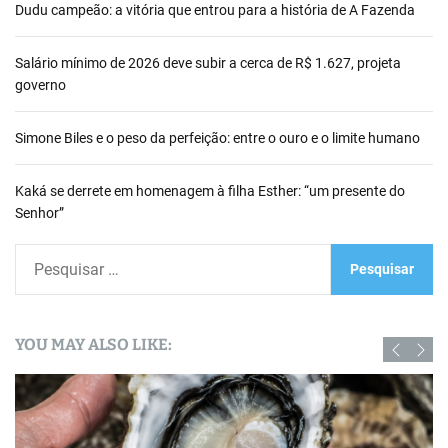
Dudu campeão: a vitória que entrou para a história de A Fazenda
Salário mínimo de 2026 deve subir a cerca de R$ 1.627, projeta
governo
Simone Biles e o peso da perfeição: entre o ouro e o limite humano
Kaká se derrete em homenagem à filha Esther: “um presente do
Senhor”
P
e
s
q
YOU MAY ALSO LIKE:
u
i
s
a