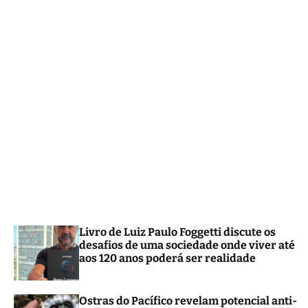
m
o
d
e
Livro de Luiz Paulo Foggetti discute os
desafios de uma sociedade onde viver até
aos 120 anos poderá ser realidade
Ostras do Pacífico revelam potencial anti-