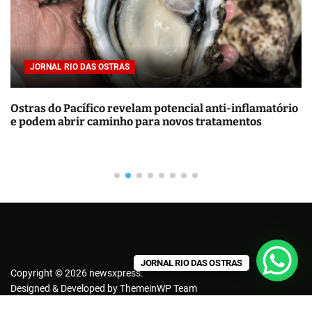
r
p
o
r
JORNAL RIO DAS OSTRAS
:
Ostras do Pacífico revelam potencial anti-inflamatório
e podem abrir caminho para novos tratamentos
JORNAL RIO DAS OSTRAS
Copyright © 2026 newsxpress.
Designed & Developed by
ThemeinWP Team