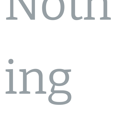
Noth
ing