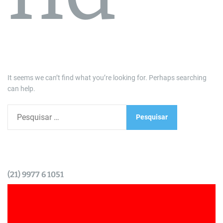
It seems we can’t find what you’re looking for. Perhaps searching
can help.
P
e
s
q
u
i
(21) 9977 6 1051
s
a
r
p