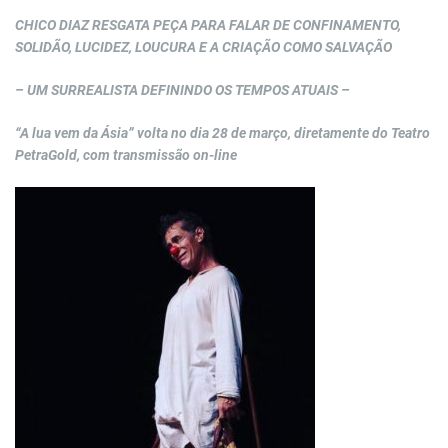
CHICO DIAZ RESGATA PEÇA PARA FALAR DE CONFINAMENTO,
SOLIDÃO, LUCIDEZ, LOUCURA E A CRIAÇÃO COMO SALVAÇÃO
– UM SURREALISTA DEFININDO OS TEMPOS ATUAIS –
“A lua vem da Ásia” volta no dia 28 de março, diretamente do Teatro
PetraGold, com transmissão on-line