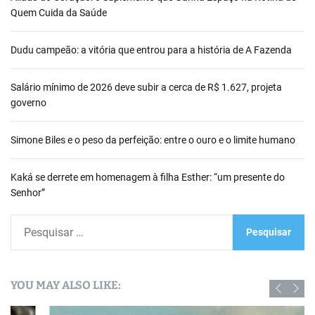
Quem Cuida da Saúde
Dudu campeão: a vitória que entrou para a história de A Fazenda
Salário mínimo de 2026 deve subir a cerca de R$ 1.627, projeta
governo
Simone Biles e o peso da perfeição: entre o ouro e o limite humano
Kaká se derrete em homenagem à filha Esther: “um presente do
Senhor”
P
e
s
q
YOU MAY ALSO LIKE:
u
i