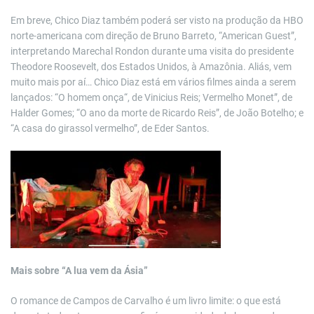
Em breve, Chico Diaz também poderá ser visto na produção da HBO
norte-americana com direção de Bruno Barreto, “American Guest”,
interpretando Marechal Rondon durante uma visita do presidente
Theodore Roosevelt, dos Estados Unidos, à Amazônia. Aliás, vem
muito mais por aí… Chico Diaz está em vários filmes ainda a serem
lançados: “O homem onça“, de Vinicius Reis; Vermelho Monet”, de
Halder Gomes; “O ano da morte de Ricardo Reis”, de João Botelho; e
“A casa do girassol vermelho”, de Eder Santos.
Mais sobre “A lua vem da Ásia”
O romance de Campos de Carvalho é um livro limite: o que está