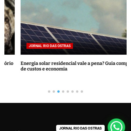
s
a
r
p
o
r
JORNAL RIO DAS OSTRAS
:
Energia solar residencial vale a pena? Guia completo
de custos e economia
JORNAL RIO DAS OSTRAS