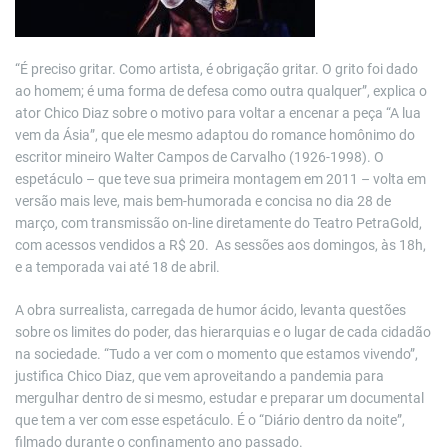
“É preciso gritar. Como artista, é obrigação gritar. O grito foi dado
ao homem; é uma forma de defesa como outra qualquer”, explica o
ator Chico Diaz sobre o motivo para voltar a encenar a peça “A lua
vem da Ásia”, que ele mesmo adaptou do romance homônimo do
escritor mineiro Walter Campos de Carvalho (1926-1998). O
espetáculo – que teve sua primeira montagem em 2011 – volta em
versão mais leve, mais bem-humorada e concisa no dia 28 de
março, com transmissão on-line diretamente do Teatro PetraGold,
com acessos vendidos a R$ 20. As sessões aos domingos, às 18h,
e a temporada vai até 18 de abril.
A obra surrealista, carregada de humor ácido, levanta questões
sobre os limites do poder, das hierarquias e o lugar de cada cidadão
na sociedade. “Tudo a ver com o momento que estamos vivendo”,
justifica Chico Diaz, que vem aproveitando a pandemia para
mergulhar dentro de si mesmo, estudar e preparar um documental
que tem a ver com esse espetáculo. É o “Diário dentro da noite”,
filmado durante o confinamento ano passado.