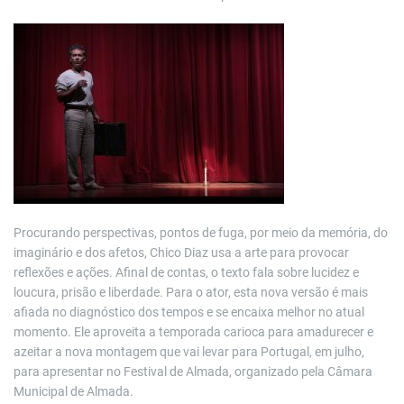
Procurando perspectivas, pontos de fuga, por meio da memória, do
imaginário e dos afetos, Chico Diaz usa a arte para provocar
reflexões e ações. Afinal de contas, o texto fala sobre lucidez e
loucura, prisão e liberdade. Para o ator, esta nova versão é mais
afiada no diagnóstico dos tempos e se encaixa melhor no atual
momento. Ele aproveita a temporada carioca para amadurecer e
azeitar a nova montagem que vai levar para Portugal, em julho,
para apresentar no Festival de Almada, organizado pela Câmara
Municipal de Almada.