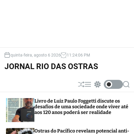
quinta-feira, agosto 6 2026
11
:
24
:
07
PM
JORNAL RIO DAS OSTRAS
S
M
S
S
h
e
w
e
u
n
i
a
Livro de Luiz Paulo Foggetti discute os
ff
u
t
r
desafios de uma sociedade onde viver até
l
c
c
e
h
h
aos 120 anos poderá ser realidade
c
o
l
Ostras do Pacífico revelam potencial anti-
o