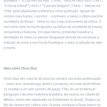
brasileira – “A Lua vem da Ásia” (1956), “Vaca de nariz sutil” (1961),
“A chuva imóvel” (1963) e “O púcaro búlgaro” (1964) –, faleceu em
1998, após abandonar a literatura como profissão. Apesar de
notório mau-humor, o escritor – o primeiro, e talvez o último escritor
surrealista do Brasil – tinha no riso o seu instrumento de crítica. O
riso como uma forma de apontar as falhas da sociedade de massa,
consumista e belicosa. Em seus textos, pretendia trabalhar a
demolição de todos os valores burgueses através do nonsense; a
redução do amor à sua forma fisiológica: o sexo; a redução da vida
à morte.
Mais sobre Chico Diaz
Chico Diaz tem mais de 40 anos de carreira nas artes audiovisuais
– como ator, dramaturgo, diretor e produtor, em mais de 80 filmes,
22 novelas e um sem número de peças. Filho de um intelectual
paraguaio e de uma tradutora brasileira, ele nasceu na Cidade do
México, tendo sido registrado na Embaixada do Brasil. Chegou ao
Rio de Janeiro em 1969 e, aos 14 anos, começou a fazer teatro no