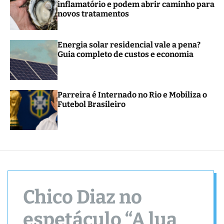
inflamatório e podem abrir caminho para
r
novos tratamentos
m
o
d
e
Energia solar residencial vale a pena?
Guia completo de custos e economia
Parreira é Internado no Rio e Mobiliza o
Futebol Brasileiro
Chico Diaz no
espetáculo “A lua