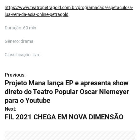
https://www.teatropetragold.com.br/programacao/espetaculo/a-
lua-vem-da-asia-online-petragold
Duração: 60 min
Gênero: drama
Classificação: livre
Previous:
N
Projeto Mana lança EP e apresenta show
a
direto do Teatro Popular Oscar Niemeyer
v
para o Youtube
Next:
e
FIL 2021 CHEGA EM NOVA DIMENSÃO
g
a