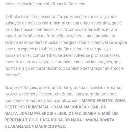
nossa essência”, comenta Roberto Barrucho.
Nathalia Grilo complementa: “As jams sempre foram a grande
pulsação da música instrumental em sua origem libertária, que é
uma das nossas bandeiras. Assim como os inferninhos foram
importantes não só na formação do gênero, mas também no
sentido de empoderar músicos marginalizados, o festival se propõe
a ser um espaço no subúrbio do Rio de Janeiro em que eles
possam trocar, compartilhar, se desenvolver, se profissionalizar,
encontrar com seus iguais e também com suas inspirações, que
mostram algo importantíssimo: o caminho de transpor abismos é
possível”.
As apresentações, que foram todas gravadas no início de março,
na Arena Hermeto Pascoal, em Bangu, para garantir uma boa
qualidade de imagem para o público, são:
AMARO FREITAS
,
ZONA
OESTE INSTRUMENTAL
+
DJALMA CORRÊA
+
CARLOS
MALTA
,
JOVEM PALEROSI
+
JEOLIONAIZ
,
DEMBAIA
,
MBÉ
,
UM
PERRENGUE CHIC
,
LATA DOIDA
,
DO NADA + MARIA BONITA
E
LARANJAZZ + MAURICIO PAZZ.