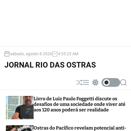
sábado, agosto 8 2026
4
:
35
:
25
AM
JORNAL RIO DAS OSTRAS
S
M
S
S
h
e
w
e
u
n
i
a
Livro de Luiz Paulo Foggetti discute os
ff
u
t
r
desafios de uma sociedade onde viver até
l
c
c
e
h
h
aos 120 anos poderá ser realidade
c
o
l
Ostras do Pacífico revelam potencial anti-
o