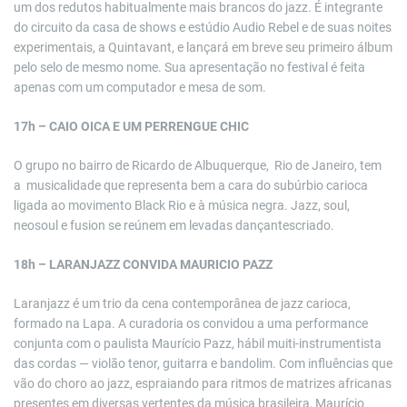
um dos redutos habitualmente mais brancos do jazz. É integrante
do circuito da casa de shows e estúdio Audio Rebel e de suas noites
experimentais, a Quintavant, e lançará em breve seu primeiro álbum
pelo selo de mesmo nome. Sua apresentação no festival é feita
apenas com um computador e mesa de som.
17h – CAIO OICA E UM PERRENGUE CHIC
O grupo no bairro de Ricardo de Albuquerque, Rio de Janeiro, tem
a musicalidade que representa bem a cara do subúrbio carioca
ligada ao movimento Black Rio e à música negra. Jazz, soul,
neosoul e fusion se reúnem em levadas dançantescriado.
18h – LARANJAZZ CONVIDA MAURICIO PAZZ
Laranjazz é um trio da cena contemporânea de jazz carioca,
formado na Lapa. A curadoria os convidou a uma performance
conjunta com o paulista Maurício Pazz, hábil muiti-instrumentista
das cordas — violão tenor, guitarra e bandolim. Com influências que
vão do choro ao jazz, espraiando para ritmos de matrizes africanas
presentes em diversas vertentes da música brasileira, Maurício