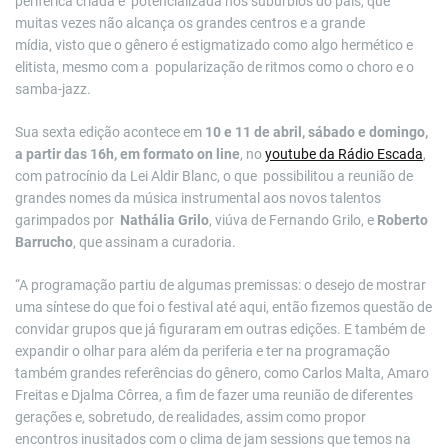
periférica criada e potencializada nos subúrbios do país, que
muitas vezes não alcança os grandes centros e a grande
mídia, visto que o gênero é estigmatizado como algo hermético e
elitista, mesmo com a popularização de ritmos como o choro e o
samba-jazz.
Sua sexta edição acontece em
10 e 11 de abril, sábado e domingo,
a partir das 16h, em formato on line
, no
youtube da Rádio Escada
,
com patrocínio da Lei Aldir Blanc, o que possibilitou a reunião de
grandes nomes da música instrumental aos novos talentos
garimpados por
Nathália Grilo
, viúva de Fernando Grilo, e
Roberto
Barrucho
, que assinam a curadoria.
“A programação partiu de algumas premissas: o desejo de mostrar
uma síntese do que foi o festival até aqui, então fizemos questão de
convidar grupos que já figuraram em outras edições. E também de
expandir o olhar para além da periferia e ter na programação
também grandes referências do gênero, como Carlos Malta, Amaro
Freitas e Djalma Côrrea, a fim de fazer uma reunião de diferentes
gerações e, sobretudo, de realidades, assim como propor
encontros inusitados com o clima de jam sessions que temos na