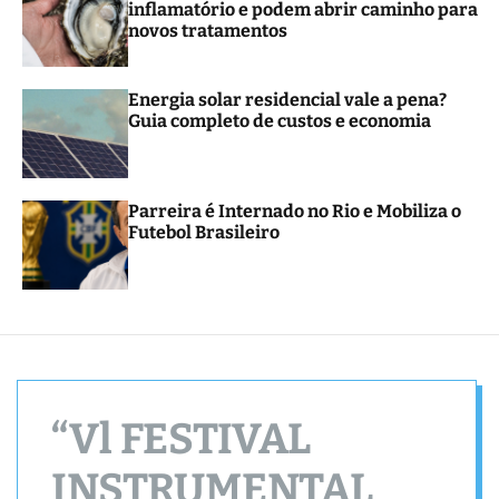
inflamatório e podem abrir caminho para
r
novos tratamentos
m
o
d
e
Energia solar residencial vale a pena?
Guia completo de custos e economia
Parreira é Internado no Rio e Mobiliza o
Futebol Brasileiro
“Vl FESTIVAL
INSTRUMENTAL