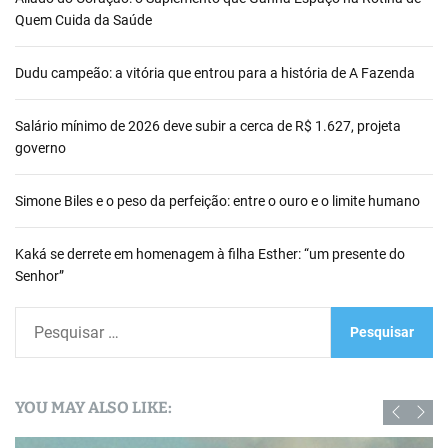
Quem Cuida da Saúde
Dudu campeão: a vitória que entrou para a história de A Fazenda
Salário mínimo de 2026 deve subir a cerca de R$ 1.627, projeta
governo
Simone Biles e o peso da perfeição: entre o ouro e o limite humano
Kaká se derrete em homenagem à filha Esther: “um presente do
Senhor”
P
e
s
q
YOU MAY ALSO LIKE:
u
i