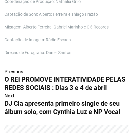
Coordenação de Produção: Nathália Grilo
Captação de Som: Alberto Ferreira e Thiago Frazão
Mixagem: Alberto Ferreira, Gabriel Marinho e Clã Records
Captação de Imagem: Rádio Escada
Direção de Fotografia: Daniel Santos
Previous:
N
O REI PROMOVE INTERATIVIDADE PELAS
a
REDES SOCIAIS : Dias 3 e 4 de abril
v
Next:
DJ Cia apresenta primeiro single de seu
e
álbum solo, com Cynthia Luz e NP Vocal
g
a