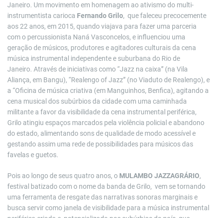
Janeiro. Um movimento em homenagem ao ativismo do multi-
instrumentista carioca
Fernando Grilo
, que faleceu precocemente
aos 22 anos, em 2015, quando viajava para fazer uma parceria
com o percussionista Naná Vasconcelos, e influenciou uma
geração de músicos, produtores e agitadores culturais da cena
música instrumental independente e suburbana do Rio de
Janeiro. Através de iniciativas como “Jazz na caixa” (na Vila
Aliança, em Bangu), “Realengo of Jazz” (no Viaduto de Realengo), e
a “Oficina de música criativa (em Manguinhos, Benfica), agitando a
cena musical dos subúrbios da cidade com uma caminhada
militante a favor da visibilidade da cena instrumental periférica,
Grilo atingiu espaços marcados pela violência policial e abandono
do estado, alimentando sons de qualidade de modo acessível e
gestando assim uma rede de possibilidades para músicos das
favelas e guetos.
Pois ao longo de seus quatro anos, o
MULAMBO JAZZAGRÁRIO
,
festival batizado com o nome da banda de Grilo, vem se tornando
uma ferramenta de resgate das narrativas sonoras marginais e
busca servir como janela de visibilidade para a música instrumental