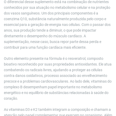
O diferencial desse suplemento está na combinação de nutrientes
conhecidos por sua atuação no metabolismo celular e na proteção
dos vasos sanguíneos. Um dos principais componentes é a
coenzima Q10, substância naturalmente produzida pelo corpo e
essencial para a geração de energia nas células. Com o passar dos
anos, sua produção tende a diminuir, o que pode impactar
diretamente o desempenho do músculo cardíaco. A
suplementação, nesse caso, busca repor parte dessa perda e
contribuir para uma função cardíaca mais eficiente.
Outro elemento presente na fórmula é o resveratrol, composto
bioativo reconhecido por suas propriedades antioxidantes. Ele atua
combatendo os radicais livres, ajudando a proteger as células
contra danos oxidativos, processo associado ao envelhecimento
precoce e a problemas cardiovasculares. Ao lado dele, vitaminas do
complexo B desempenham papel importante no metabolismo
energético e no equilíbrio de substâncias relacionadas à saúde do
coração.
As vitaminas D3 e K2 também integram a composição e chamam a
atenção pelo papel complementar que exercem no organismo. Além