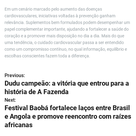
Em um cenário marcado pelo aumento das doenças
cardiovasculares, iniciativas voltadas à prevenção ganham
relevância. Suplementos bem formulados podem desempenhar um
papel complementar importante, ajudando a fortalecer a saúde do
coração e a promover mais disposição no dia a dia. Mais do que
uma tendência, o cuidado cardiovascular passa a ser entendido
como um compromisso contínuo, no qual informação, equilíbrio e
escolhas conscientes fazem toda a diferença.
Previous:
N
Dudu campeão: a vitória que entrou para a
a
história de A Fazenda
v
Next:
Festival Baobá fortalece laços entre Brasil
e
e Angola e promove reencontro com raízes
g
africanas
a