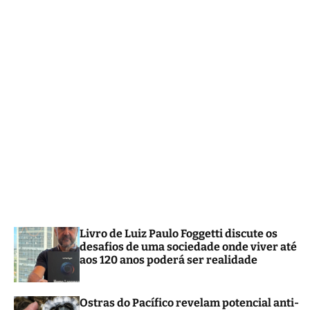
m
o
d
e
Livro de Luiz Paulo Foggetti discute os
desafios de uma sociedade onde viver até
aos 120 anos poderá ser realidade
Ostras do Pacífico revelam potencial anti-