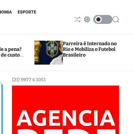
NOMIA
ESPORTE
S
S
S
h
w
e
u
i
a
ff
t
r
l
c
c
Parreira é Internado no
e
h
h
le a pena?
Rio e Mobiliza o Futebol
c
 de custos
Brasileiro
o
l
o
r
m
(21) 9977 6 1051
o
d
e