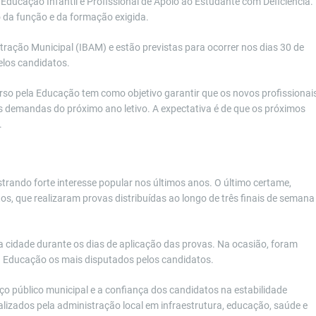
e Educação Infantil e Profissional de Apoio ao Estudante com Deficiência.
 da função e da formação exigida.
stração Municipal (IBAM) e estão previstas para ocorrer nos dias 30 de
elos candidatos.
urso pela Educação tem como objetivo garantir que os novos profissionai
s demandas do próximo ano letivo. A expectativa é de que os próximos
.
trando forte interesse popular nos últimos anos. O último certame,
os, que realizaram provas distribuídas ao longo de três finais de semana
 cidade durante os dias de aplicação das provas. Na ocasião, foram
 à Educação os mais disputados pelos candidatos.
ço público municipal e a confiança dos candidatos na estabilidade
ealizados pela administração local em infraestrutura, educação, saúde e