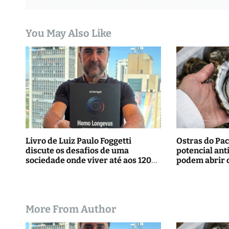
d
e
You May Also Like
P
o
s
t
Livro de Luiz Paulo Foggetti
Ostras do Pac
discute os desafios de uma
potencial ant
sociedade onde viver até aos 120
podem abrir 
anos poderá ser realidade
tratamentos
More From Author