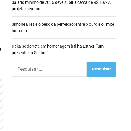
Salário mínimo de 2026 deve subir a cerca de R$ 1.627,
projeta governo
Simone Biles e o peso da perfeição: entre o ouro e o limite
humano
Kaká se derrete em homenagem à filha Esther: “um
a
presente do Senhor”
P
e
s
q
u
i
s
a
r
p