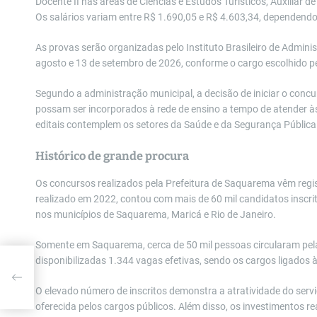
Docente II nas áreas de Ciências e Estudos Turísticos, Auxiliar d
Os salários variam entre R$ 1.690,05 e R$ 4.603,34, dependendo
As provas serão organizadas pelo Instituto Brasileiro de Admini
agosto e 13 de setembro de 2026, conforme o cargo escolhido p
Segundo a administração municipal, a decisão de iniciar o conc
possam ser incorporados à rede de ensino a tempo de atender à
editais contemplem os setores da Saúde e da Segurança Pública
Histórico de grande procura
Os concursos realizados pela Prefeitura de Saquarema vêm regis
realizado em 2022, contou com mais de 60 mil candidatos inscrit
nos municípios de Saquarema, Maricá e Rio de Janeiro.
Somente em Saquarema, cerca de 50 mil pessoas circularam pela
disponibilizadas 1.344 vagas efetivas, sendo os cargos ligados
O elevado número de inscritos demonstra a atratividade do servi
oferecida pelos cargos públicos. Além disso, os investimentos r