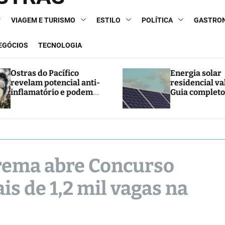
VIAGEM E TURISMO
ESTILO
POLÍTICA
GASTRO
NEGÓCIOS
TECNOLOGIA
Ostras do Pacífico
Energia solar
revelam potencial anti-
residencial va
inflamatório e podem
Guia completo
abrir caminho para
e economia
novos tratamentos
rema abre Concurso
s de 1,2 mil vagas na