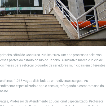
primeiro edital do Concurso Público 2026, um dos processos seletivos
sas partes do estado do Rio de Janeiro. A iniciativa marca o início de
os meses para reforçar o quadro de servidores municipais em diferentes
 oferece 1.268 vagas distribuídas entre diversos cargos. As
endimento especializado e apoio escolar, reforçando o compromisso do
ensino.
 vagas, Professor de Atendimento Educacional Especializado, Professor