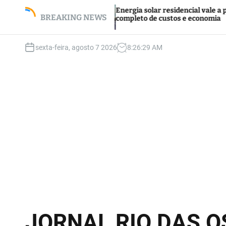
S
Energia solar residencial vale a pena? Guia
k
BREAKING NEWS
completo de custos e economia
i
p
sexta-feira, agosto 7 2026
8
:
26
:
31
AM
t
o
c
o
n
t
e
n
t
JORNAL RIO DAS 