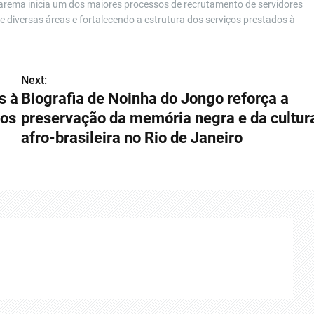
arema inicia um dos maiores processos de recrutamento de servidores
 diversas áreas e fortalecendo a estrutura dos serviços prestados à
Next:
s à
Biografia de Noinha do Jongo reforça a
dos
preservação da memória negra e da cultur
afro-brasileira no Rio de Janeiro