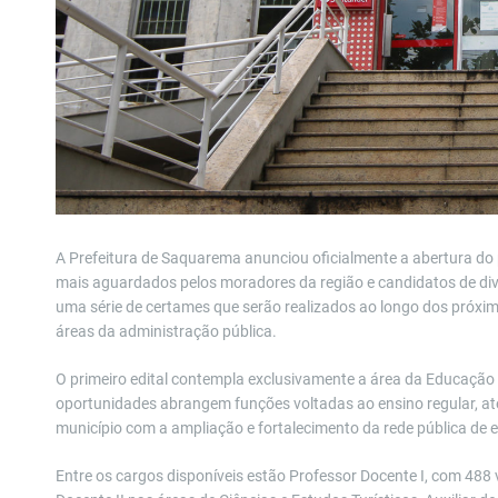
A Prefeitura de Saquarema anunciou oficialmente a abertura do 
mais aguardados pelos moradores da região e candidatos de diver
uma série de certames que serão realizados ao longo dos próxim
áreas da administração pública.
O primeiro edital contempla exclusivamente a área da Educação e
oportunidades abrangem funções voltadas ao ensino regular, at
município com a ampliação e fortalecimento da rede pública de 
Entre os cargos disponíveis estão Professor Docente I, com 488