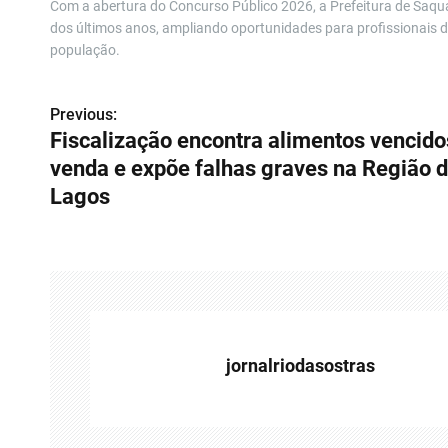
Com a abertura do Concurso Público 2026, a Prefeitura de Saqu
dos últimos anos, ampliando oportunidades para profissionais de
população.
Previous:
N
Fiscalização encontra alimentos vencido
a
venda e expõe falhas graves na Região 
v
Lagos
e
g
a
ç
jornalriodasostras
ã
o