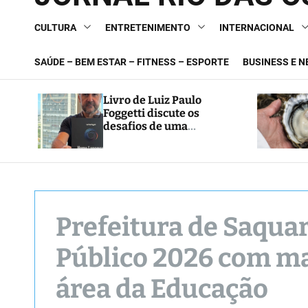
CULTURA
ENTRETENIMENTO
INTERNACIONAL
SAÚDE – BEM ESTAR – FITNESS – ESPORTE
BUSINESS E 
Livro de Luiz Paulo
Foggetti discute os
desafios de uma
sociedade onde viver até
aos 120 anos poderá ser
realidade
Prefeitura de Saqua
Público 2026 com mai
área da Educação