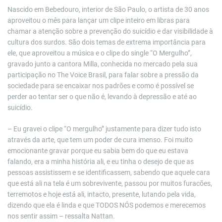
Nascido em Bebedouro, interior de São Paulo, o artista de 30 anos
aproveitou o mês para lançar um clipe inteiro em libras para
chamar a atenção sobre a prevenção do suicídio e dar visibilidade à
cultura dos surdos. São dois temas de extrema importância para
ele, que aproveitou a música e o clipe do single “O Mergulho”,
gravado junto a cantora Milla, conhecida no mercado pela sua
participação no The Voice Brasil, para falar sobre a pressão da
sociedade para se encaixar nos padrões e como é possível se
perder ao tentar ser o que não é, levando à depressão e até ao
suicídio.
– Eu gravei o clipe “O mergulho” justamente para dizer tudo isto
através da arte, que tem um poder de cura imenso. Foi muito
emocionante gravar porque eu sabia bem do que eu estava
falando, era a minha história ali, e eu tinha o desejo de que as
pessoas assistissem e se identificassem, sabendo que aquele cara
que está ali na tela é um sobrevivente, passou por muitos furacões,
terremotos e hoje está ali, intacto, presente, lutando pela vida,
dizendo que ela é linda e que TODOS NÓS podemos e merecemos
nos sentir assim – ressalta Nattan.