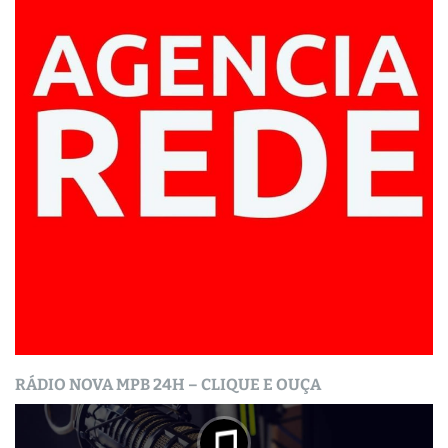
RÁDIO NOVA MPB 24H – CLIQUE E OUÇA