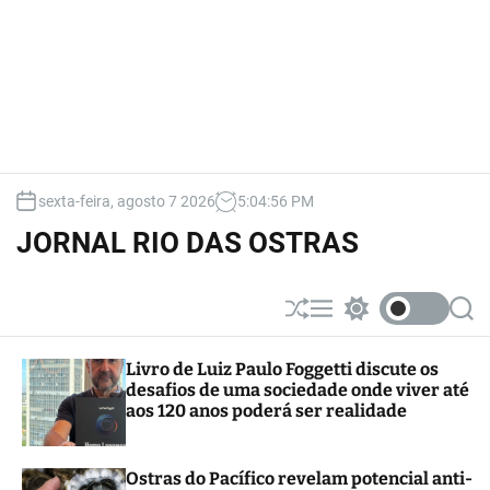
sexta-feira, agosto 7 2026
5
:
04
:
57
PM
JORNAL RIO DAS OSTRAS
S
M
S
S
h
e
w
e
u
n
i
a
Livro de Luiz Paulo Foggetti discute os
ff
u
t
r
desafios de uma sociedade onde viver até
l
c
c
e
h
h
aos 120 anos poderá ser realidade
c
o
l
Ostras do Pacífico revelam potencial anti-
o