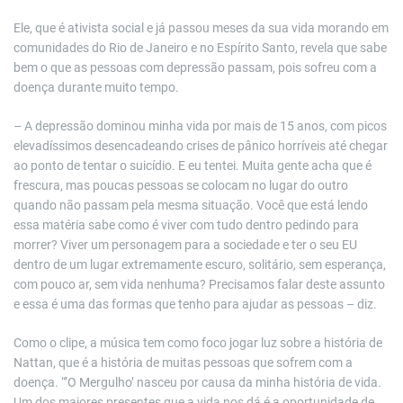
Ele, que é ativista social e já passou meses da sua vida morando em
comunidades do Rio de Janeiro e no Espírito Santo, revela que sabe
bem o que as pessoas com depressão passam, pois sofreu com a
doença durante muito tempo.
– A depressão dominou minha vida por mais de 15 anos, com picos
elevadíssimos desencadeando crises de pânico horríveis até chegar
ao ponto de tentar o suicídio. E eu tentei. Muita gente acha que é
frescura, mas poucas pessoas se colocam no lugar do outro
quando não passam pela mesma situação. Você que está lendo
essa matéria sabe como é viver com tudo dentro pedindo para
morrer? Viver um personagem para a sociedade e ter o seu EU
dentro de um lugar extremamente escuro, solitário, sem esperança,
com pouco ar, sem vida nenhuma? Precisamos falar deste assunto
e essa é uma das formas que tenho para ajudar as pessoas – diz.
Como o clipe, a música tem como foco jogar luz sobre a história de
Nattan, que é a história de muitas pessoas que sofrem com a
doença. “’O Mergulho’ nasceu por causa da minha história de vida.
Um dos maiores presentes que a vida nos dá é a oportunidade de