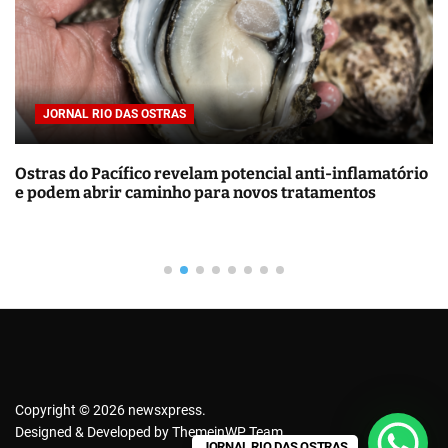
a
r
p
o
r
JORNAL RIO DAS OSTRAS
:
cial anti-inflamatório
Energia solar residencial vale a 
os tratamentos
de custos e economia
Copyright © 2026 newsxpress.
Designed & Developed by
ThemeinWP Team
JORNAL RIO DAS OSTRAS