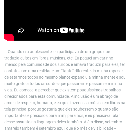
– Quando era adolescente, eu participava de um grupo que
traduzia cultos em libras, músicas, etc. Eu peguei um carinho
imenso pela comunidade dos surdos e amava traduzir para eles, ter
contato com uma realidade um “tanto” diferente da minha (apesar
de estarmos todos no mesmo plano) expandiu a minha mente e sou
muito grato a todos os surdos que passaram e passam em minha
vida. Eu comecei a perceber que existem pouquíssimos trabalhos
direcionados para esta comunidade. A inclusão é um abraço de
amor, de respeito, humano, e eu quis fazer essa música em libras na
tela principal porque gostaria que eles soubessem o quanto são
importantes e preciosos para mim, para nós, e eu precisava falar
desse assunto na linguagem deles também. Além disso, setembro
amarelo também é setembro azul, que é o mês de visibilidade –