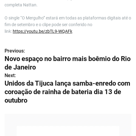
completa Nattan.
O single “O Mergulho” estará em todas as plataformas digitais até o
fim de setembro e o clipe pode ser conferido no
link:
https://youtu.be/zbTL9-WQAFk
Previous:
N
Novo espaço no bairro mais boêmio do Rio
a
de Janeiro
v
Next:
Unidos da Tijuca lança samba-enredo com
e
coroação de rainha de bateria dia 13 de
g
outubro
a
ç
ã