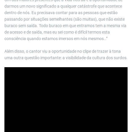
darmos um novo significado a qualquer catástrofe que acontece
dentro de nós. Eu precisava contar para as pessoas que estão
passando por situações semelhantes (são muitas), que não existe
buraco sem saída. Todo buraco em que entramos tem a mesma via
de acesso e de saída, mas eu sei como é difícil termos esta
consciência quando estamos imersos em nós mesmos…”
Além disso, o cantor viu a oportunidade no clipe de trazer à tona
uma outra questão importante: a visibilidade da cultura dos surdos.