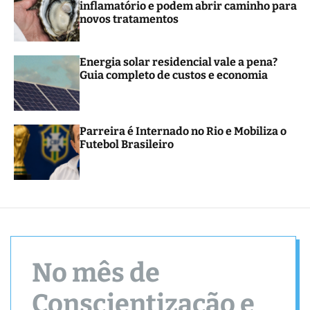
inflamatório e podem abrir caminho para
r
novos tratamentos
m
o
d
e
Energia solar residencial vale a pena?
Guia completo de custos e economia
Parreira é Internado no Rio e Mobiliza o
Futebol Brasileiro
No mês de
Conscientização e