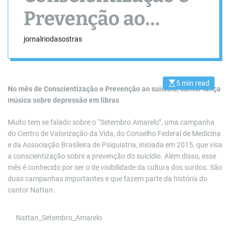
Prevenção ao
suicídio, cantor
jornalriodasostras
lança música sobre
depressão em
5 min read
E
No mês de Conscientização e Prevenção ao suicídio, cantor lança
s
música sobre depressão em libras
t
libras
i
m
a
Muito tem se falado sobre o “Setembro Amarelo”, uma campanha
t
do Centro de Valorização da Vida, do Conselho Federal de Medicina
e
d
e da Associação Brasileira de Psiquiatria, iniciada em 2015, que visa
r
a conscientização sobre a prevenção do suicídio. Além disso, esse
e
a
mês é conhecido por ser o de visibilidade da cultura dos surdos. São
d
duas campanhas importantes e que fazem parte da história do
t
i
cantor Nattan.
m
e
Nattan_Setembro_Amarelo