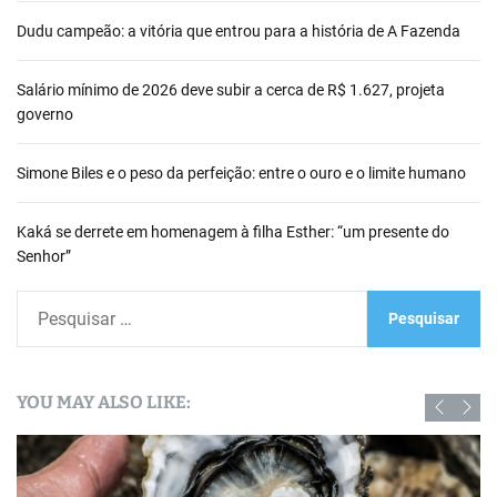
Dudu campeão: a vitória que entrou para a história de A Fazenda
Salário mínimo de 2026 deve subir a cerca de R$ 1.627, projeta
governo
Simone Biles e o peso da perfeição: entre o ouro e o limite humano
Kaká se derrete em homenagem à filha Esther: “um presente do
Senhor”
P
e
s
q
YOU MAY ALSO LIKE:
u
i
s