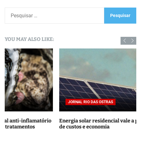
P
e
s
q
YOU MAY ALSO LIKE:
u
i
s
a
r
p
o
r
JORNAL RIO DAS OSTRAS
:
Energia solar residencial vale a pena? Guia completo
de custos e economia