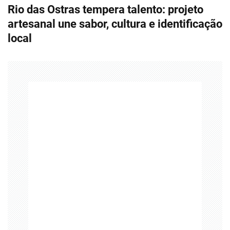
e
Rio das Ostras tempera talento: projeto
g
artesanal une sabor, cultura e identificação
local
a
ç
ã
o
d
e
P
o
s
t