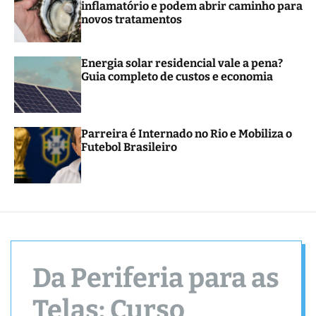
inflamatório e podem abrir caminho para
r
novos tratamentos
m
o
d
e
Energia solar residencial vale a pena?
Guia completo de custos e economia
Parreira é Internado no Rio e Mobiliza o
Futebol Brasileiro
Da Periferia para as
Telas: Curso