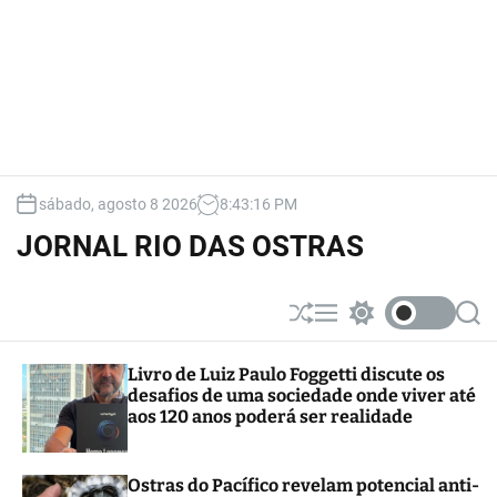
sábado, agosto 8 2026
8
:
43
:
17
PM
JORNAL RIO DAS OSTRAS
S
M
S
S
h
e
w
e
u
n
i
a
Livro de Luiz Paulo Foggetti discute os
ff
u
t
r
desafios de uma sociedade onde viver até
l
c
c
e
h
h
aos 120 anos poderá ser realidade
c
o
l
Ostras do Pacífico revelam potencial anti-
o