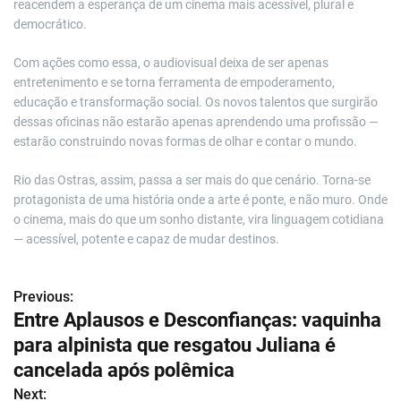
reacendem a esperança de um cinema mais acessível, plural e
democrático.
Com ações como essa, o audiovisual deixa de ser apenas
entretenimento e se torna ferramenta de empoderamento,
educação e transformação social. Os novos talentos que surgirão
dessas oficinas não estarão apenas aprendendo uma profissão —
estarão construindo novas formas de olhar e contar o mundo.
Rio das Ostras, assim, passa a ser mais do que cenário. Torna-se
protagonista de uma história onde a arte é ponte, e não muro. Onde
o cinema, mais do que um sonho distante, vira linguagem cotidiana
— acessível, potente e capaz de mudar destinos.
Previous:
N
Entre Aplausos e Desconfianças: vaquinha
a
para alpinista que resgatou Juliana é
v
cancelada após polêmica
Next: