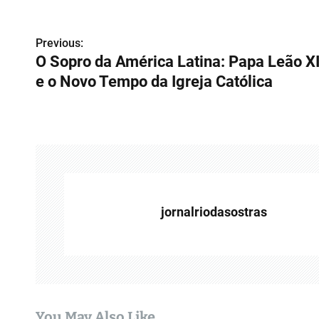
N
Previous:
O Sopro da América Latina: Papa Leão X
a
e o Novo Tempo da Igreja Católica
v
e
g
a
ç
jornalriodasostras
ã
o
d
e
You May Also Like