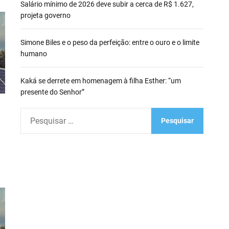
Salário mínimo de 2026 deve subir a cerca de R$ 1.627,
projeta governo
Simone Biles e o peso da perfeição: entre o ouro e o limite
humano
Kaká se derrete em homenagem à filha Esther: “um
presente do Senhor”
P
e
s
q
u
i
s
a
r
p