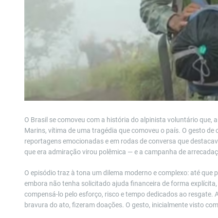
O Brasil se comoveu com a história do alpinista voluntário que, 
Marins, vítima de uma tragédia que comoveu o país. O gesto de 
reportagens emocionadas e em rodas de conversa que destacava
que era admiração virou polêmica — e a campanha de arrecadaç
O episódio traz à tona um dilema moderno e complexo: até que p
embora não tenha solicitado ajuda financeira de forma explícit
compensá-lo pelo esforço, risco e tempo dedicados ao resgate. A
bravura do ato, fizeram doações. O gesto, inicialmente visto co