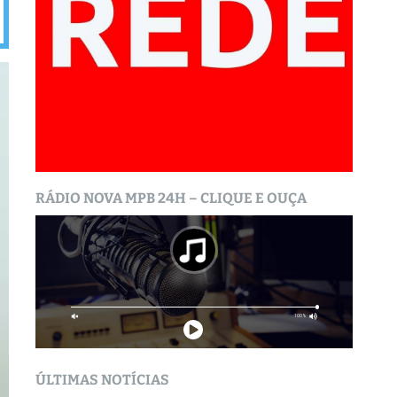
RÁDIO NOVA MPB 24H – CLIQUE E OUÇA
ÚLTIMAS NOTÍCIAS