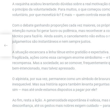
A vaquinha acabou levantando dúvidas sobre a real motivação da 
o princípio da voluntariedade. Para muitos, o que começou como
voluntário, por que monetizá-lo? E mais — quem controla esse di
Com o debate ganhando proporções cada vez maiores, os própr
intenção nunca foi gerar lucro ou polêmica, mas reconhecer a 
técnico para fazê-lo. Ainda assim, o cancelamento não evitou o 
julgamentos são instantâneos e nem sempre justos.
a
A situação escancara a linha tênue entre gratidão e expectativa
fragilizada, ações como essa carregam enorme simbolismo — e t
recompensa. Mas a sociedade, ao se comover, frequentemente q
bem-intencionado, mas talvez apressado.
O alpinista, por sua vez, permanece como um símbolo de bravura.
inesquecível. Mas sua história agora também levanta perguntas 
sim — mas até onde estamos dispostos a pagar por ele?
Ao fim, resta a lição. A generosidade espontânea é valiosa, mas
desconfiança, até os gestos mais nobres exigem cuidado — para 