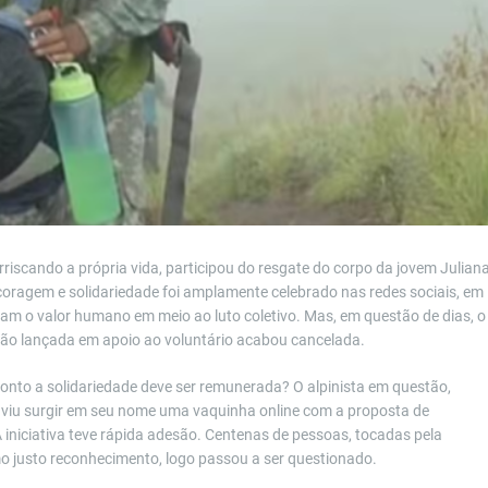
arriscando a própria vida, participou do resgate do corpo da jovem Julian
coragem e solidariedade foi amplamente celebrado nas redes sociais, em
m o valor humano em meio ao luto coletivo. Mas, em questão de dias, o
ão lançada em apoio ao voluntário acabou cancelada.
onto a solidariedade deve ser remunerada? O alpinista em questão,
a, viu surgir em seu nome uma vaquinha online com a proposta de
 iniciativa teve rápida adesão. Centenas de pessoas, tocadas pela
mo justo reconhecimento, logo passou a ser questionado.