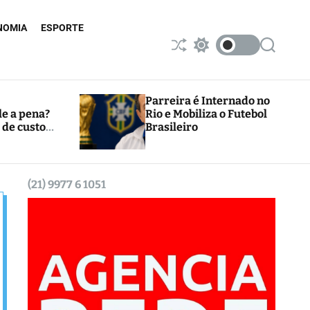
NOMIA
ESPORTE
S
S
S
h
w
e
u
i
a
ff
t
r
l
c
c
Parreira é Internado no
e
h
h
le a pena?
Rio e Mobiliza o Futebol
c
 de custos
Brasileiro
o
l
o
r
m
(21) 9977 6 1051
o
d
e