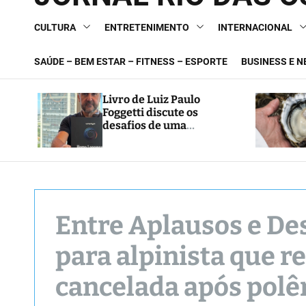
CULTURA
ENTRETENIMENTO
INTERNACIONAL
SAÚDE – BEM ESTAR – FITNESS – ESPORTE
BUSINESS E 
Livro de Luiz Paulo
Foggetti discute os
desafios de uma
sociedade onde viver até
aos 120 anos poderá ser
realidade
Entre Aplausos e De
para alpinista que r
cancelada após pol