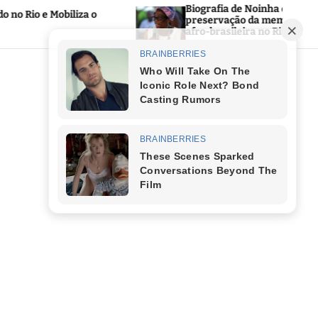
Biografia de Noinha do Jongo reforça a
preservação da memória negra e da cultura
afro-brasileira no Rio de Janeiro