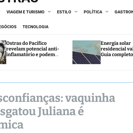
VIAGEM E TURISMO
ESTILO
POLÍTICA
GASTRO
NEGÓCIOS
TECNOLOGIA
Ostras do Pacífico
Energia solar
revelam potencial anti-
residencial va
inflamatório e podem
Guia completo
abrir caminho para
e economia
novos tratamentos
sconfianças: vaquinha
esgatou Juliana é
êmica