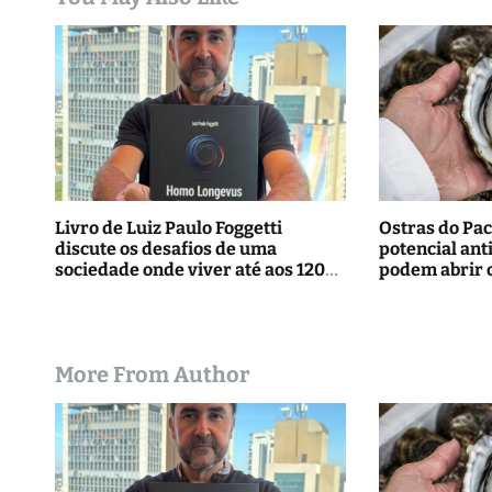
P
o
s
t
Livro de Luiz Paulo Foggetti
Ostras do Pac
discute os desafios de uma
potencial ant
sociedade onde viver até aos 120
podem abrir 
anos poderá ser realidade
tratamentos
More From Author