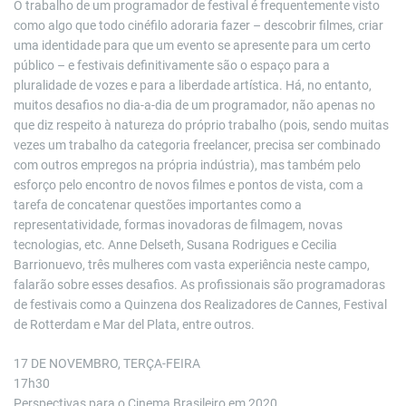
O trabalho de um programador de festival é frequentemente visto
como algo que todo cinéfilo adoraria fazer – descobrir filmes, criar
uma identidade para que um evento se apresente para um certo
público – e festivais definitivamente são o espaço para a
pluralidade de vozes e para a liberdade artística. Há, no entanto,
muitos desafios no dia-a-dia de um programador, não apenas no
que diz respeito à natureza do próprio trabalho (pois, sendo muitas
vezes um trabalho da categoria freelancer, precisa ser combinado
com outros empregos na própria indústria), mas também pelo
esforço pelo encontro de novos filmes e pontos de vista, com a
tarefa de concatenar questões importantes como a
representatividade, formas inovadoras de filmagem, novas
tecnologias, etc. Anne Delseth, Susana Rodrigues e Cecilia
Barrionuevo, três mulheres com vasta experiência neste campo,
falarão sobre esses desafios. As profissionais são programadoras
de festivais como a Quinzena dos Realizadores de Cannes, Festival
de Rotterdam e Mar del Plata, entre outros.
17 DE NOVEMBRO, TERÇA-FEIRA
17h30
Perspectivas para o Cinema Brasileiro em 2020