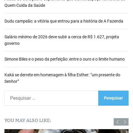
Quem Cuida da Saúde
Dudu campeão: a vitória que entrou para a história de A Fazenda
Salário mínimo de 2026 deve subir a cerca de R$ 1.627, projeta
governo
Simone Biles e o peso da perfeição: entre o ouro e o limite humano
Kaká se derrete em homenagem à filha Esther: “um presente do
Senhor”
P
e
s
q
YOU MAY ALSO LIKE:
u
i