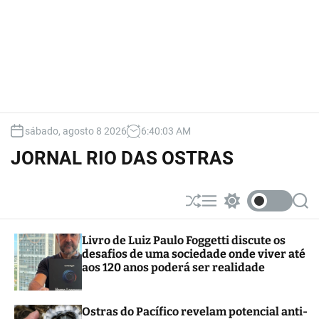
sábado, agosto 8 2026
6
:
40
:
04
AM
JORNAL RIO DAS OSTRAS
S
M
S
S
h
e
w
e
u
n
i
a
Livro de Luiz Paulo Foggetti discute os
ff
u
t
r
desafios de uma sociedade onde viver até
l
c
c
e
h
h
aos 120 anos poderá ser realidade
c
o
l
Ostras do Pacífico revelam potencial anti-
o