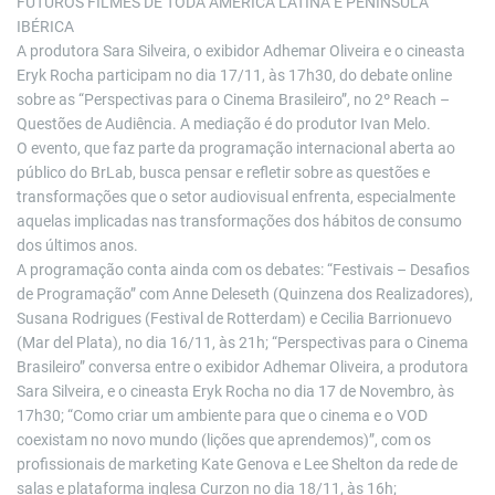
FUTUROS FILMES DE TODA AMÉRICA LATINA E PENÍNSULA
IBÉRICA
A produtora Sara Silveira, o exibidor Adhemar Oliveira e o cineasta
Eryk Rocha participam no dia 17/11, às 17h30, do debate online
sobre as “Perspectivas para o Cinema Brasileiro”, no 2º Reach –
Questões de Audiência. A mediação é do produtor Ivan Melo.
O evento, que faz parte da programação internacional aberta ao
público do BrLab, busca pensar e refletir sobre as questões e
transformações que o setor audiovisual enfrenta, especialmente
aquelas implicadas nas transformações dos hábitos de consumo
dos últimos anos.
A programação conta ainda com os debates: “Festivais – Desafios
de Programação” com Anne Deleseth (Quinzena dos Realizadores),
Susana Rodrigues (Festival de Rotterdam) e Cecilia Barrionuevo
(Mar del Plata), no dia 16/11, às 21h; “Perspectivas para o Cinema
Brasileiro” conversa entre o exibidor Adhemar Oliveira, a produtora
Sara Silveira, e o cineasta Eryk Rocha no dia 17 de Novembro, às
17h30; “Como criar um ambiente para que o cinema e o VOD
coexistam no novo mundo (lições que aprendemos)”, com os
profissionais de marketing Kate Genova e Lee Shelton da rede de
salas e plataforma inglesa Curzon no dia 18/11, às 16h;