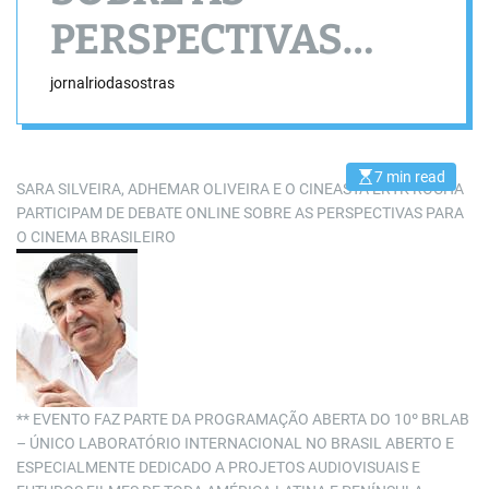
PERSPECTIVAS
PARA O CINEMA
jornalriodasostras
BRASILEIRO
7 min read
E
SARA SILVEIRA, ADHEMAR OLIVEIRA E O CINEASTA ERYK ROCHA
s
PARTICIPAM DE DEBATE ONLINE SOBRE AS PERSPECTIVAS PARA
t
i
O CINEMA BRASILEIRO
m
a
t
e
d
r
e
a
d
t
i
m
** EVENTO FAZ PARTE DA PROGRAMAÇÃO ABERTA DO 10º BRLAB
e
– ÚNICO LABORATÓRIO INTERNACIONAL NO BRASIL ABERTO E
ESPECIALMENTE DEDICADO A PROJETOS AUDIOVISUAIS E