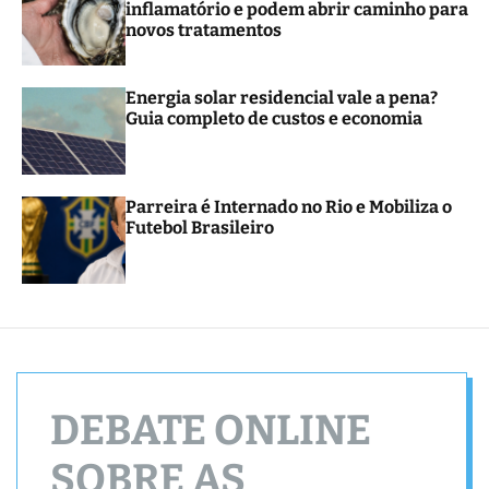
inflamatório e podem abrir caminho para
r
novos tratamentos
m
o
d
e
Energia solar residencial vale a pena?
Guia completo de custos e economia
Parreira é Internado no Rio e Mobiliza o
Futebol Brasileiro
DEBATE ONLINE
SOBRE AS