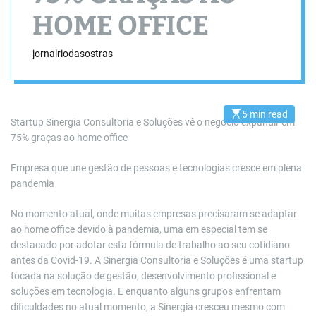
HOME OFFICE
jornalriodasostras
5 min read
E
Startup Sinergia Consultoria e Soluções vê o negócio expandir em
s
75% graças ao home office
t
i
m
a
Empresa que une gestão de pessoas e tecnologias cresce em plena
t
pandemia
e
d
r
No momento atual, onde muitas empresas precisaram se adaptar
e
a
ao home office devido à pandemia, uma em especial tem se
d
destacado por adotar esta fórmula de trabalho ao seu cotidiano
t
i
antes da Covid-19. A Sinergia Consultoria e Soluções é uma startup
m
focada na solução de gestão, desenvolvimento profissional e
e
soluções em tecnologia. E enquanto alguns grupos enfrentam
dificuldades no atual momento, a Sinergia cresceu mesmo com