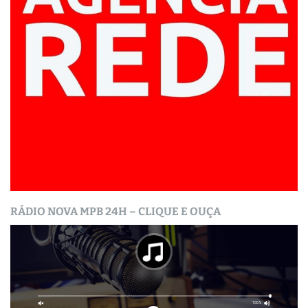
RÁDIO NOVA MPB 24H – CLIQUE E OUÇA