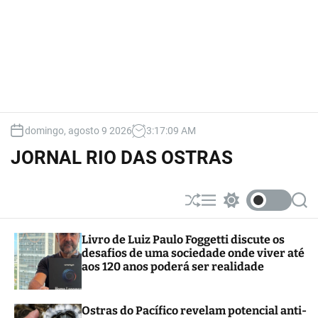
domingo, agosto 9 2026
3
:
17
:
10
AM
JORNAL RIO DAS OSTRAS
S
M
S
S
h
e
w
e
u
n
i
a
Livro de Luiz Paulo Foggetti discute os
ff
u
t
r
desafios de uma sociedade onde viver até
l
c
c
e
h
h
aos 120 anos poderá ser realidade
c
o
l
Ostras do Pacífico revelam potencial anti-
o