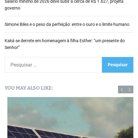
Salário mínimo de 2026 deve subir a cerca de R$ 1.627, projeta
governo
Simone Biles e o peso da perfeição: entre o ouro e o limite humano
Kaká se derrete em homenagem à filha Esther: “um presente do
Senhor”
P
e
s
q
YOU MAY ALSO LIKE:
u
i
s
a
r
p
o