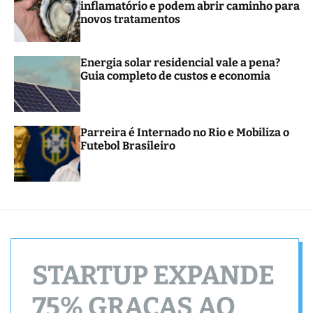
inflamatório e podem abrir caminho para
r
novos tratamentos
m
o
d
e
Energia solar residencial vale a pena?
Guia completo de custos e economia
Parreira é Internado no Rio e Mobiliza o
Futebol Brasileiro
STARTUP EXPANDE
75% GRAÇAS AO