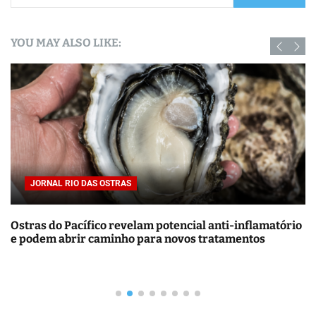
s
q
YOU MAY ALSO LIKE:
u
i
s
a
r
p
o
r
JORNAL RIO DAS OSTRAS
:
Ostras do Pacífico revelam potencial anti-inflamatório
e podem abrir caminho para novos tratamentos