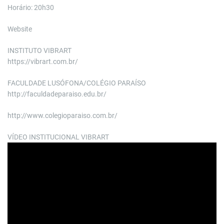
Horário: 20h30
Website
INSTITUTO VIBRART
https://vibrart.com.br/
FACULDADE LUSÓFONA/COLÉGIO PARAÍSO
http://faculdadeparaiso.edu.br/
http://www.colegioparaiso.com.br/
VÍDEO INSTITUCIONAL VIBRART