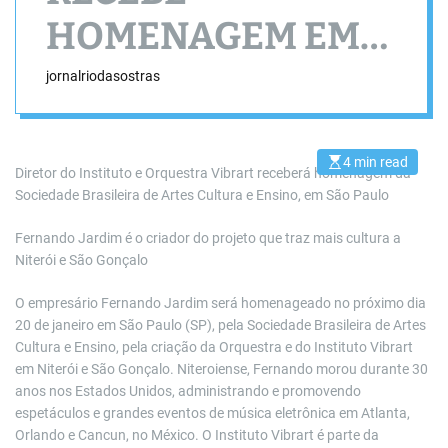
HOMENAGEM EM
SÃO PAULO
jornalriodasostras
4 min read
E
Diretor do Instituto e Orquestra Vibrart receberá homenagem da
s
Sociedade Brasileira de Artes Cultura e Ensino, em São Paulo
t
i
m
a
Fernando Jardim é o criador do projeto que traz mais cultura a
t
Niterói e São Gonçalo
e
d
r
O empresário Fernando Jardim será homenageado no próximo dia
e
a
20 de janeiro em São Paulo (SP), pela Sociedade Brasileira de Artes
d
Cultura e Ensino, pela criação da Orquestra e do Instituto Vibrart
t
i
em Niterói e São Gonçalo. Niteroiense, Fernando morou durante 30
m
anos nos Estados Unidos, administrando e promovendo
e
espetáculos e grandes eventos de música eletrônica em Atlanta,
Orlando e Cancun, no México. O Instituto Vibrart é parte da