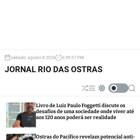
sábado, agosto 8 2026
6
:
39
:
58
PM
JORNAL RIO DAS OSTRAS
S
M
S
S
h
e
w
e
u
n
i
a
Livro de Luiz Paulo Foggetti discute os
ff
u
t
r
desafios de uma sociedade onde viver até
l
c
c
e
h
h
aos 120 anos poderá ser realidade
c
o
l
Ostras do Pacífico revelam potencial anti-
o