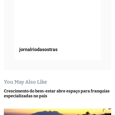
e
P
o
s
t
jornalriodasostras
You May Also Like
Crescimento do bem-estar abre espaço para franquias
especializadas no país