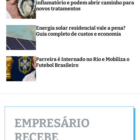
inflamatório e podem abrir caminho para
r
novos tratamentos
m
o
d
e
Energia solar residencial vale a pena?
Guia completo de custos e economia
Parreira é Internado no Rio e Mobiliza o
Futebol Brasileiro
EMPRESÁRIO
RECEBE