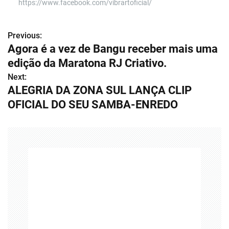
https://www.facebook.com/vibrartoficial/
Previous:
N
Agora é a vez de Bangu receber mais uma
a
edição da Maratona RJ Criativo.
v
Next:
ALEGRIA DA ZONA SUL LANÇA CLIP
e
OFICIAL DO SEU SAMBA-ENREDO
g
a
ç
ã
o
d