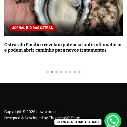
r
p
o
r
JORNAL RIO DAS OSTRAS
:
Energia solar residencial vale a pena? Guia completo
de custos e economia
Copyright © 2026 newsxpress.
Designed & Developed by
ThemeinWP Team
JORNAL RIO DAS OSTRAS