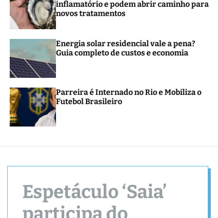
inflamatório e podem abrir caminho para
r
novos tratamentos
m
o
d
e
Energia solar residencial vale a pena?
Guia completo de custos e economia
Parreira é Internado no Rio e Mobiliza o
Futebol Brasileiro
Espetáculo ‘Saia’
participa do