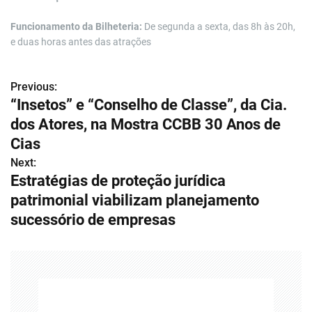
Funcionamento da Bilheteria:
De segunda a sexta, das 8h às 20h,
e duas horas antes das atrações
Previous:
N
“Insetos” e “Conselho de Classe”, da Cia.
a
dos Atores, na Mostra CCBB 30 Anos de
v
Cias
Next:
e
Estratégias de proteção jurídica
g
patrimonial viabilizam planejamento
sucessório de empresas
a
ç
ã
o