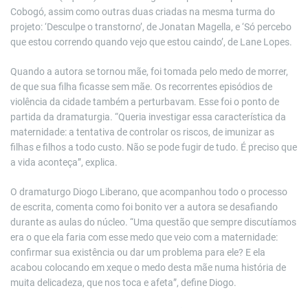
Cobogó, assim como outras duas criadas na mesma turma do
projeto: ‘Desculpe o transtorno’, de Jonatan Magella, e ‘Só percebo
que estou correndo quando vejo que estou caindo’, de Lane Lopes.
Quando a autora se tornou mãe, foi tomada pelo medo de morrer,
de que sua filha ficasse sem mãe. Os recorrentes episódios de
violência da cidade também a perturbavam. Esse foi o ponto de
partida da dramaturgia. “Queria investigar essa característica da
maternidade: a tentativa de controlar os riscos, de imunizar as
filhas e filhos a todo custo. Não se pode fugir de tudo. É preciso que
a vida aconteça”, explica.
O dramaturgo Diogo Liberano, que acompanhou todo o processo
de escrita, comenta como foi bonito ver a autora se desafiando
durante as aulas do núcleo. “Uma questão que sempre discutíamos
era o que ela faria com esse medo que veio com a maternidade:
confirmar sua existência ou dar um problema para ele? E ela
acabou colocando em xeque o medo desta mãe numa história de
muita delicadeza, que nos toca e afeta”, define Diogo.