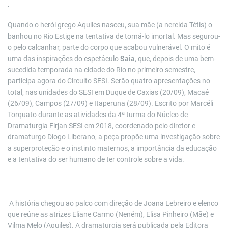
Quando o herói grego Aquiles nasceu, sua mãe (a nereida Tétis) o
banhou no Rio Estige na tentativa de torná-lo imortal. Mas segurou-
o pelo calcanhar, parte do corpo que acabou vulnerável. O mito é
uma das inspirações do espetáculo
Saia
, que, depois de uma bem-
sucedida temporada na cidade do Rio no primeiro semestre,
participa agora do Circuito SESI. Serão quatro apresentações no
total, nas unidades do SESI em Duque de Caxias (20/09), Macaé
(26/09), Campos (27/09) e Itaperuna (28/09). Escrito por Marcéli
Torquato durante as atividades da 4ª turma do Núcleo de
Dramaturgia Firjan SESI em 2018, coordenado pelo diretor e
dramaturgo Diogo Liberano, a peça propõe uma investigação sobre
a superproteção e o instinto maternos, a importância da educação
e a tentativa do ser humano de ter controle sobre a vida.
A história chegou ao palco com direção de Joana Lebreiro e elenco
que reúne as atrizes Eliane Carmo (Neném), Elisa Pinheiro (Mãe) e
Vilma Melo (Aquiles). A dramaturgia será publicada pela Editora