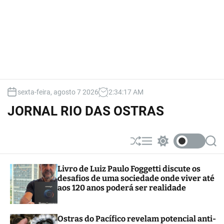
sexta-feira, agosto 7 2026
2
:
34
:
19
AM
JORNAL RIO DAS OSTRAS
S
M
S
S
h
e
w
e
u
n
i
a
Livro de Luiz Paulo Foggetti discute os
ff
u
t
r
desafios de uma sociedade onde viver até
l
c
c
e
h
h
aos 120 anos poderá ser realidade
c
o
l
Ostras do Pacífico revelam potencial anti-
o