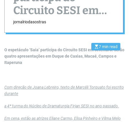
Circuito SESI em
setembro
jornalriodasostras
7 min read
E
O espetáculo ‘Saia’ participa do Circuito SESI em setembro: serão
s
quatro apresentações em Duque de Caxias, Macaé, Campos e
t
i
Itaperuna
m
a
t
e
d
r
Com direção de Joana Lebreiro, texto de Marcéli Torquato foi escrito
e
a
durante
d
t
i
a 4ª turma do Núcleo de Dramaturgia Firjan SESI no ano passado.
m
e
Em cena, estão as atrizes Eliane Carmo, Elisa Pinheiro e Vilma Melo