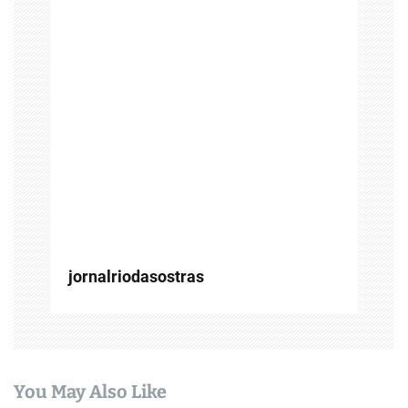
d
e
P
o
s
t
jornalriodasostras
You May Also Like