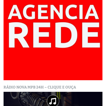
RÁDIO NOVA MPB 24H – CLIQUE E OUÇA