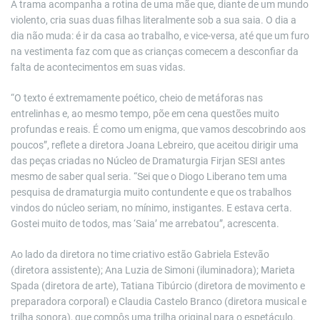
A trama acompanha a rotina de uma mãe que, diante de um mundo
violento, cria suas duas filhas literalmente sob a sua saia. O dia a
dia não muda: é ir da casa ao trabalho, e vice-versa, até que um furo
na vestimenta faz com que as crianças comecem a desconfiar da
falta de acontecimentos em suas vidas.
“O texto é extremamente poético, cheio de metáforas nas
entrelinhas e, ao mesmo tempo, põe em cena questões muito
profundas e reais. É como um enigma, que vamos descobrindo aos
poucos”, reflete a diretora Joana Lebreiro, que aceitou dirigir uma
das peças criadas no Núcleo de Dramaturgia Firjan SESI antes
mesmo de saber qual seria. “Sei que o Diogo Liberano tem uma
pesquisa de dramaturgia muito contundente e que os trabalhos
vindos do núcleo seriam, no mínimo, instigantes. E estava certa.
Gostei muito de todos, mas ‘Saia’ me arrebatou”, acrescenta.
Ao lado da diretora no time criativo estão Gabriela Estevão
(diretora assistente); Ana Luzia de Simoni (iluminadora); Marieta
Spada (diretora de arte), Tatiana Tibúrcio (diretora de movimento e
preparadora corporal) e Claudia Castelo Branco (diretora musical e
trilha sonora), que compôs uma trilha original para o espetáculo.