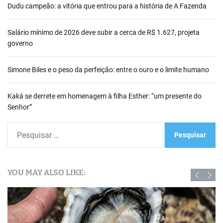
Dudu campeão: a vitória que entrou para a história de A Fazenda
Salário mínimo de 2026 deve subir a cerca de R$ 1.627, projeta
governo
Simone Biles e o peso da perfeição: entre o ouro e o limite humano
Kaká se derrete em homenagem à filha Esther: “um presente do
Senhor”
P
e
s
q
YOU MAY ALSO LIKE:
u
i
s
a