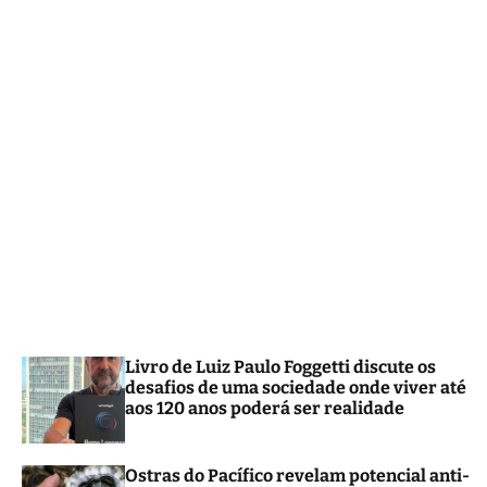
m
o
d
e
Livro de Luiz Paulo Foggetti discute os
desafios de uma sociedade onde viver até
aos 120 anos poderá ser realidade
Ostras do Pacífico revelam potencial anti-