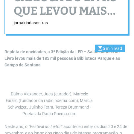
QUE LEVOU MAIS
DE 185MIL
jornalriodasostras
PESSOAS
5 min read
E
Repleta de novidades, a 3ª Edição da LER – Salão Carioca do
s
Livro levou mais de 185 mil pessoas à Biblioteca Parque e ao
t
i
Campo de Santana
m
a
t
e
d
r
e
Dalmo Alexander, Juca (curador), Marcelo
a
d
Girard (fundador da radio poema.com), Marcia
t
Schweizer,, Julinho Terra, Tereza Drummond -
i
m
Poetas da Radio Poema.com
e
Neste ano, o
“Festival do Leitor”
aconteceu entre os dias 20 e 24 de
novembro, e ao longo dos cinco dias de intensa programação, o