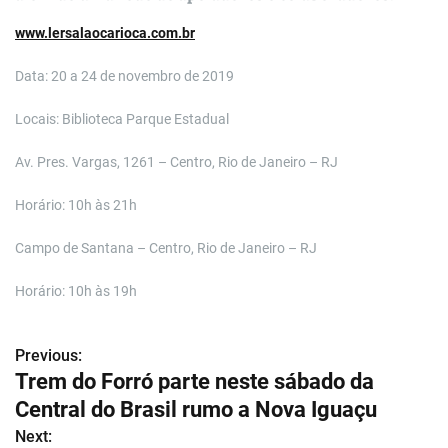
www.lersalaocarioca.com.br
Data: 20 a 24 de novembro de 2019
Locais: Biblioteca Parque Estadual
Av. Pres. Vargas, 1261 – Centro, Rio de Janeiro – RJ
Horário: 10h às 21h
Campo de Santana – Centro, Rio de Janeiro – RJ
Horário: 10h às 19h
Previous:
N
Trem do Forró parte neste sábado da
a
Central do Brasil rumo a Nova Iguaçu
v
Next: