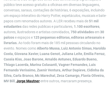
público teve acesso gratuito a oficinas em diversas linguagens,
conversas, saraus, contações de histórias, 6 exposições, incluindo
um espaço interativo do Harry Potter, espetáculos, musicais e bate-
papos com renomados autores. A LER recebeu mais de
51 mil
estudantes
das redes publicas e particulares,
1.100 escritores
,
autores, ilustradores e artistas convidados,
750 atividades
em
30
palcos
e espaços e
125 pequenas editoras, editoras artesanais e
livrarias.
Ao todo foram mais de 185 mil pessoas circulando no
evento. Nomes como
Alberto Mussa, Luiz Antonio Simas, Haroldo
Costa, Giovana Xavier, Luana Genot, Juliana Leite, Emilia Ferraz,
Cassia Kiss, Joao Barone, Arnaldo Antunes, Eduardo Bueno,
Thiago Lacerda, Marina Colasanti, Vagner Fernandes, Luis
Fernando Veríssimo, Zuenir Ventura, Arthur Dapieve, Cidinha da
Silva, Carla Branco, Mc Marechal, Zeca Camargo, Flavia Oliveira,
MV Bill,
Jorge Mautner
entre outros, marcaram presença.