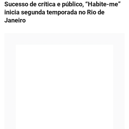
Sucesso de crítica e público, “Habite-me”
e
inicia segunda temporada no Rio de
g
Janeiro
a
ç
ã
o
d
e
P
o
s
t