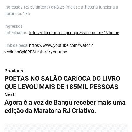
Ingressos: R$ 50 (inteira) e R$ 25 (meia) :: Bilheteria funciona a
partir das 18h
Ingressos
antecipados:
https://riocultura.superingresso.com.br/#!/home
Link da peça:
https://www.youtube.com/watch?
v=diubaCplSPE&feature=youtu.be
Previous:
N
POETAS NO SALÃO CARIOCA DO LIVRO
a
QUE LEVOU MAIS DE 185MIL PESSOAS
v
Next:
Agora é a vez de Bangu receber mais uma
e
edição da Maratona RJ Criativo.
g
a