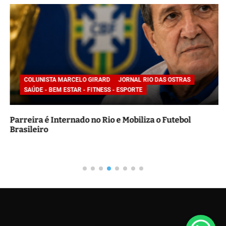
i
s
a
r
p
o
COLUNISTA MARCELO GIRARD
JORNAL RIO DAS OSTRAS
r
SAÚDE - BEM ESTAR - FITNESS - ESPORTE
:
Parreira é Internado no Rio e Mobiliza o Futebol
Brasileiro