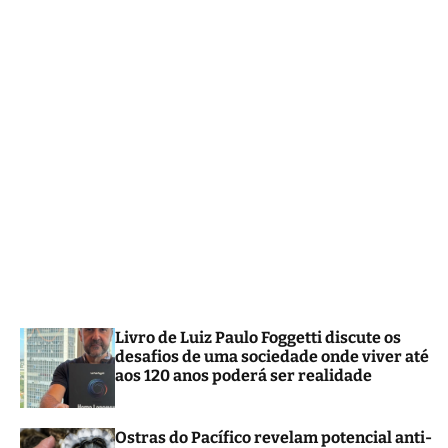
m
o
d
e
Livro de Luiz Paulo Foggetti discute os
desafios de uma sociedade onde viver até
aos 120 anos poderá ser realidade
Ostras do Pacífico revelam potencial anti-