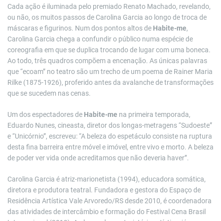
Cada ação é iluminada pelo premiado Renato Machado, revelando,
ou não, os muitos passos de Carolina Garcia ao longo de troca de
máscaras e figurinos. Num dos pontos altos de
Habite-me
,
Carolina Garcia
chega a confundir o público numa espécie de
coreografia em que se duplica trocando de lugar com uma boneca.
Ao todo, três quadros compõem a encenação. As únicas palavras
que “ecoam” no teatro são um trecho de um poema de Rainer Maria
Rilke (1875-1926), proferido antes da avalanche de transformações
que se sucedem nas cenas.
Um dos espectadores de
Habite-me
na primeira temporada,
Eduardo Nunes, cineasta, diretor dos longas-metragens “Sudoeste”
e “Unicórnio”, escreveu: “A beleza do espetáculo consiste na ruptura
desta fina barreira entre móvel e imóvel, entre vivo e morto. A beleza
de poder ver vida onde acreditamos que não deveria haver”.
Carolina Garcia é atriz-marionetista (1994), educadora somática,
diretora e produtora teatral. Fundadora e gestora do Espaço de
Residência Artística Vale Arvoredo/RS desde 2010, é coordenadora
das atividades de intercâmbio e formação do Festival Cena Brasil