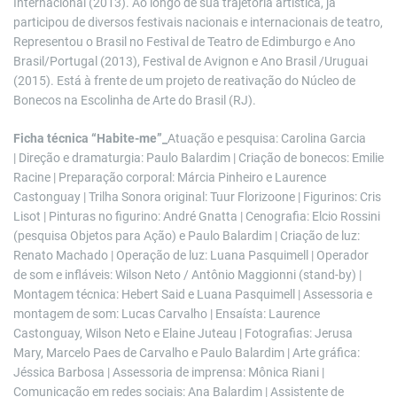
Internacional (2013). Ao longo de sua trajetória artística, já
participou de diversos festivais nacionais e internacionais de teatro,
Representou o Brasil no Festival de Teatro de Edimburgo e Ano
Brasil/Portugal (2013), Festival de Avignon e Ano Brasil /Uruguai
(2015). Está à frente de um projeto de reativação do Núcleo de
Bonecos na Escolinha de Arte do Brasil (RJ).
Ficha técnica “Habite-me”_
Atuação e pesquisa: Carolina Garcia
| Direção e dramaturgia: Paulo Balardim | Criação de bonecos: Emilie
Racine | Preparação corporal: Márcia Pinheiro e Laurence
Castonguay | Trilha Sonora original: Tuur Florizoone | Figurinos: Cris
Lisot | Pinturas no figurino: André Gnatta | Cenografia: Elcio Rossini
(pesquisa Objetos para Ação) e Paulo Balardim | Criação de luz:
Renato Machado | Operação de luz: Luana Pasquimell | Operador
de som e infláveis: Wilson Neto / Antônio Maggionni (stand-by) |
Montagem técnica: Hebert Said e Luana Pasquimell | Assessoria e
montagem de som: Lucas Carvalho | Ensaísta: Laurence
Castonguay, Wilson Neto e Elaine Juteau | Fotografias: Jerusa
Mary, Marcelo Paes de Carvalho e Paulo Balardim | Arte gráfica:
Jéssica Barbosa | Assessoria de imprensa: Mônica Riani |
Comunicação em redes sociais: Ana Balardim | Assistente de