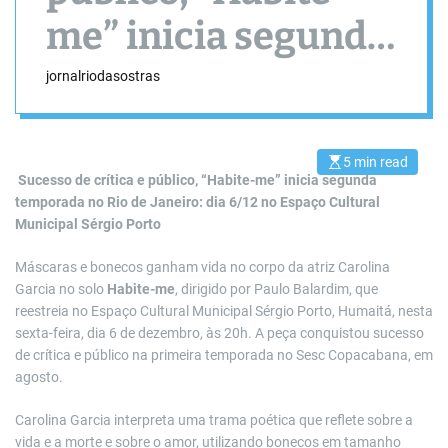
me” inicia segunda
temporada no Rio
jornalriodasostras
de Janeiro
5 min read
E
Sucesso de crítica e público, “Habite-me” inicia segunda
s
t
temporada no Rio de Janeiro: dia 6/12 no Espaço Cultural
i
m
Municipal Sérgio Porto
a
t
e
Máscaras e bonecos ganham vida no corpo da atriz Carolina
d
Garcia no solo
Habite-me
, dirigido por Paulo Balardim, que
r
e
reestreia no Espaço Cultural Municipal Sérgio Porto, Humaitá, nesta
a
sexta-feira, dia 6 de dezembro, às 20h. A peça conquistou sucesso
d
t
de crítica e público na primeira temporada no Sesc Copacabana, em
i
agosto.
m
e
Carolina Garcia interpreta uma trama poética que reflete sobre a
vida e a morte e sobre o amor, utilizando bonecos em tamanho