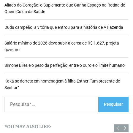
Aliado do Coração: o Suplemento que Ganha Espaço na Rotina de
Quem Cuida da Saúde
Dudu campeão: a vitória que entrou para a história de A Fazenda
Salário mínimo de 2026 deve subir a cerca de R$ 1.627, projeta
governo
Simone Biles e o peso da perfeição: entre o ouro e o limite humano
Kaká se derrete em homenagem à filha Esther: “um presente do
Senhor”
P
e
s
q
YOU MAY ALSO LIKE:
u