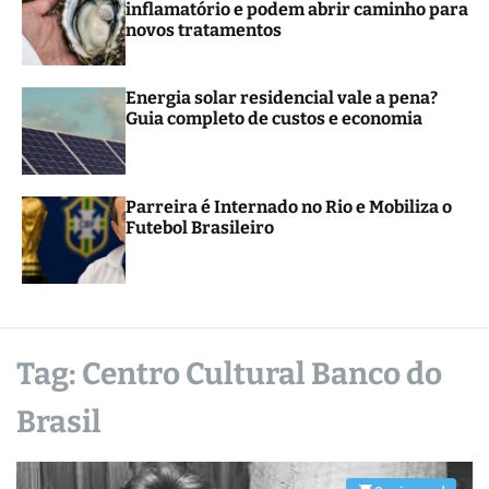
inflamatório e podem abrir caminho para
r
novos tratamentos
m
o
d
e
Energia solar residencial vale a pena?
Guia completo de custos e economia
Parreira é Internado no Rio e Mobiliza o
Futebol Brasileiro
Tag:
Centro Cultural Banco do
Brasil