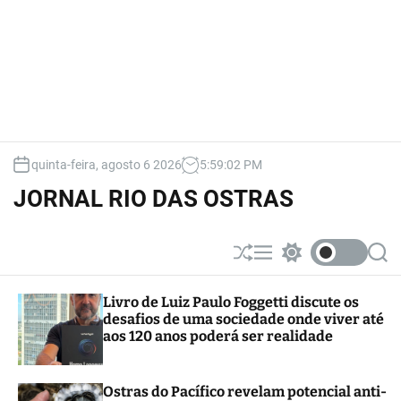
quinta-feira, agosto 6 2026
5
:
59
:
03
PM
JORNAL RIO DAS OSTRAS
S
M
S
S
h
e
w
e
u
n
i
a
Livro de Luiz Paulo Foggetti discute os
ff
u
t
r
desafios de uma sociedade onde viver até
l
c
c
e
h
h
aos 120 anos poderá ser realidade
c
o
l
Ostras do Pacífico revelam potencial anti-
o