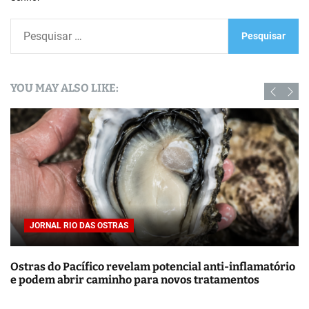
P
e
s
q
YOU MAY ALSO LIKE:
u
i
s
a
r
p
o
r
JORNAL RIO DAS OSTRAS
:
Ostras do Pacífico revelam potencial anti-inflamatório
e podem abrir caminho para novos tratamentos