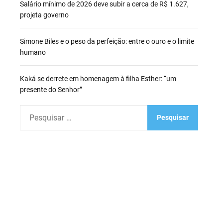
Salário mínimo de 2026 deve subir a cerca de R$ 1.627,
projeta governo
Simone Biles e o peso da perfeição: entre o ouro e o limite
humano
Kaká se derrete em homenagem à filha Esther: “um
presente do Senhor”
P
e
s
q
u
i
s
a
r
p