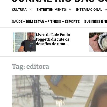
CULTURA
ENTRETENIMENTO
INTERNACIONAL
SAÚDE – BEM ESTAR – FITNESS – ESPORTE
BUSINESS E 
Livro de Luiz Paulo
Foggetti discute os
desafios de uma
sociedade onde viver até
aos 120 anos poderá ser
realidade
Tag:
editora