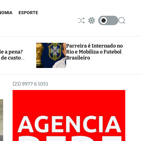
NOMIA
ESPORTE
S
S
S
h
w
e
u
i
a
ff
t
r
l
c
c
Parreira é Internado no
e
h
h
le a pena?
Rio e Mobiliza o Futebol
c
 de custos
Brasileiro
o
l
o
r
m
(21) 9977 6 1051
o
d
e