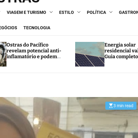
VIAGEM E TURISMO
ESTILO
POLÍTICA
GASTRO
NEGÓCIOS
TECNOLOGIA
Ostras do Pacífico
Energia solar
revelam potencial anti-
residencial va
inflamatório e podem
Guia completo
abrir caminho para
e economia
novos tratamentos
3 min read
E
s
t
i
m
a
t
e