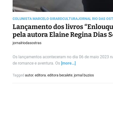
COLUNISTA MARCELO GIRARD
CULTURA
JORNAL RIO DAS OS
Lançamento dos livros “Enlouque
pela autora Elaine Regina Dias 
jornalriodasostras
Os lançamentos aconteceram no dia 06 de maio 2023 na 
de romance e aventura. Os
[more…]
Tagged
autor
,
editora
,
editora becalete
,
jornal buzios