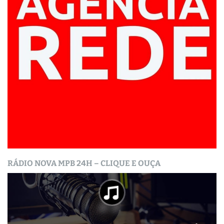
RÁDIO NOVA MPB 24H – CLIQUE E OUÇA