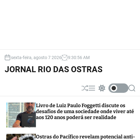
sexta-feira, agosto 7 2026
9
:
30
:
57
AM
JORNAL RIO DAS OSTRAS
S
M
S
S
h
e
w
e
u
n
i
a
Livro de Luiz Paulo Foggetti discute os
ff
u
t
r
desafios de uma sociedade onde viver até
l
c
c
e
h
h
aos 120 anos poderá ser realidade
c
o
l
Ostras do Pacífico revelam potencial anti-
o