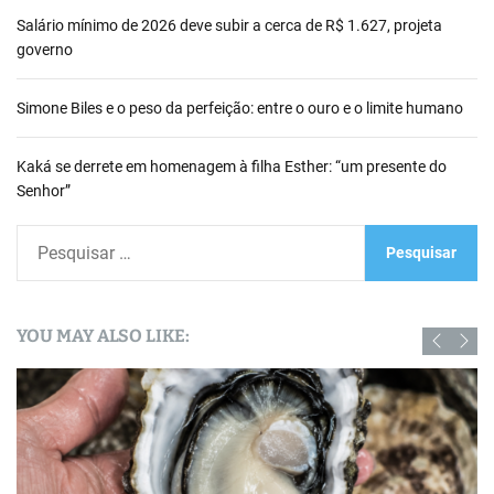
Salário mínimo de 2026 deve subir a cerca de R$ 1.627, projeta
governo
Simone Biles e o peso da perfeição: entre o ouro e o limite humano
Kaká se derrete em homenagem à filha Esther: “um presente do
Senhor”
P
e
s
q
YOU MAY ALSO LIKE:
u
i
s
a
r
p