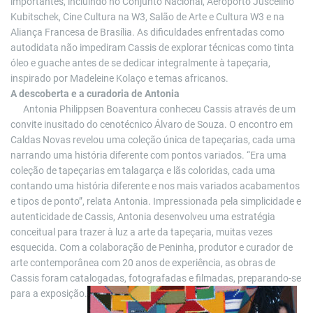
importantes, incluindo no Conjunto Nacional, Aeroporto Juscelino
Kubitschek, Cine Cultura na W3, Salão de Arte e Cultura W3 e na
Aliança Francesa de Brasília. As dificuldades enfrentadas como
autodidata não impediram Cassis de explorar técnicas como tinta
óleo e guache antes de se dedicar integralmente à tapeçaria,
inspirado por Madeleine Kolaço e temas africanos.
A descoberta e a curadoria de Antonia
Antonia Philippsen Boaventura conheceu Cassis através de um
convite inusitado do cenotécnico Álvaro de Souza. O encontro em
Caldas Novas revelou uma coleção única de tapeçarias, cada uma
narrando uma história diferente com pontos variados. “Era uma
coleção de tapeçarias em talagarça e lãs coloridas, cada uma
contando uma história diferente e nos mais variados acabamentos
e tipos de ponto”, relata Antonia. Impressionada pela simplicidade e
autenticidade de Cassis, Antonia desenvolveu uma estratégia
conceitual para trazer à luz a arte da tapeçaria, muitas vezes
esquecida. Com a colaboração de Peninha, produtor e curador de
arte contemporânea com 20 anos de experiência, as obras de
Cassis foram catalogadas, fotografadas e filmadas, preparando-se
para a exposição.