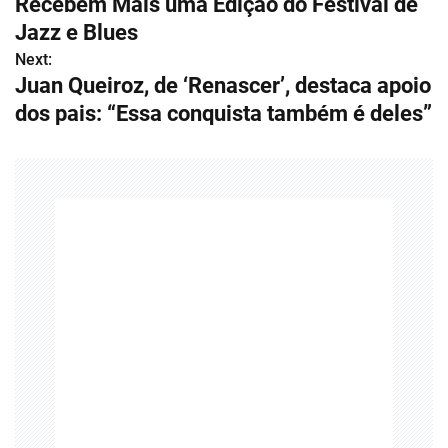
Recebem Mais uma Edição do Festival de
v
Jazz e Blues
Next:
e
Juan Queiroz, de ‘Renascer’, destaca apoio
g
dos pais: “Essa conquista também é deles”
a
ç
ã
o
d
e
P
o