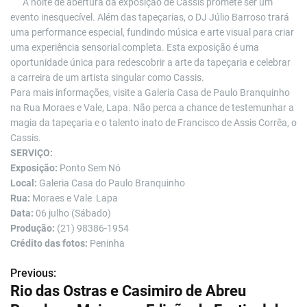
A noite de abertura da exposição de Cassis promete ser um
evento inesquecível. Além das tapeçarias, o DJ Júlio Barroso trará
uma performance especial, fundindo música e arte visual para criar
uma experiência sensorial completa. Esta exposição é uma
oportunidade única para redescobrir a arte da tapeçaria e celebrar
a carreira de um artista singular como Cassis.
Para mais informações, visite a Galeria Casa de Paulo Branquinho
na Rua Moraes e Vale, Lapa. Não perca a chance de testemunhar a
magia da tapeçaria e o talento inato de Francisco de Assis Corrêa, o
Cassis.
SERVIÇO:
Exposição:
Ponto Sem Nó
Local:
Galeria Casa do Paulo Branquinho
Rua:
Moraes e Vale Lapa
Data:
06 julho (Sábado)
Produção:
(21) 98386-1954
Crédito das fotos:
Peninha
Previous:
N
Rio das Ostras e Casimiro de Abreu
a