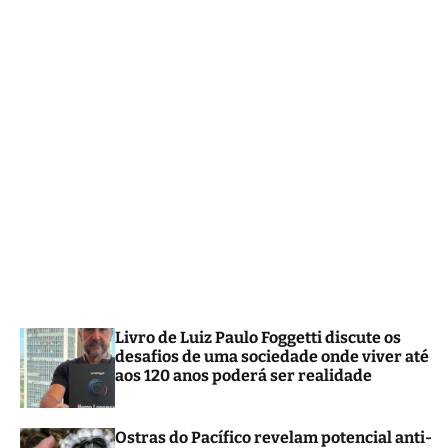
m
o
d
e
Livro de Luiz Paulo Foggetti discute os
desafios de uma sociedade onde viver até
aos 120 anos poderá ser realidade
Ostras do Pacífico revelam potencial anti-