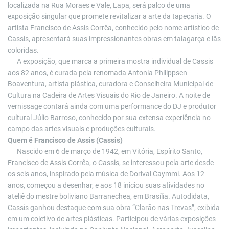
localizada na Rua Moraes e Vale, Lapa, será palco de uma
exposição singular que promete revitalizar a arte da tapeçaria. O
artista Francisco de Assis Corrêa, conhecido pelo nome artístico de
Cassis, apresentará suas impressionantes obras em talagarça e lãs
coloridas.
A exposição, que marca a primeira mostra individual de Cassis
aos 82 anos, é curada pela renomada Antonia Philippsen
Boaventura, artista plástica, curadora e Conselheira Municipal de
Cultura na Cadeira de Artes Visuais do Rio de Janeiro. A noite de
vernissage contará ainda com uma performance do DJ e produtor
cultural Júlio Barroso, conhecido por sua extensa experiência no
campo das artes visuais e produções culturais.
Quem é Francisco de Assis (Cassis)
Nascido em 6 de março de 1942, em Vitória, Espírito Santo,
Francisco de Assis Corrêa, o Cassis, se interessou pela arte desde
os seis anos, inspirado pela música de Dorival Caymmi. Aos 12
anos, começou a desenhar, e aos 18 iniciou suas atividades no
ateliê do mestre boliviano Barranechea, em Brasília. Autodidata,
Cassis ganhou destaque com sua obra “Clarão nas Trevas”, exibida
em um coletivo de artes plásticas. Participou de várias exposições