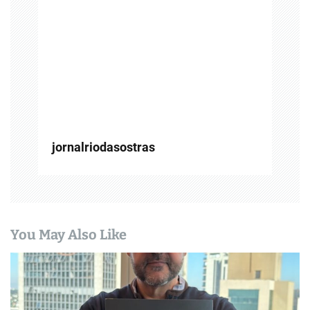
o
s
t
jornalriodasostras
You May Also Like