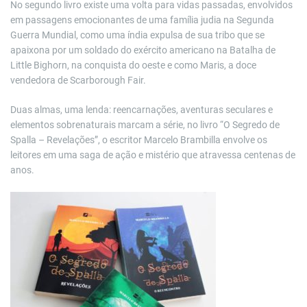
No segundo livro existe uma volta para vidas passadas, envolvidos
em passagens emocionantes de uma família judia na Segunda
Guerra Mundial, como uma índia expulsa de sua tribo que se
apaixona por um soldado do exército americano na Batalha de
Little Bighorn, na conquista do oeste e como Maris, a doce
vendedora de Scarborough Fair.
Duas almas, uma lenda: reencarnações, aventuras seculares e
elementos sobrenaturais marcam a série, no livro “O Segredo de
Spalla – Revelações”, o escritor Marcelo Brambilla envolve os
leitores em uma saga de ação e mistério que atravessa centenas de
anos.