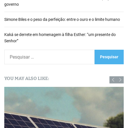
governo
Simone Biles e o peso da perfeição: entre o ouro e o limite humano
Kaká se derrete em homenagem à filha Esther: “um presente do
Senhor”
P
e
s
q
YOU MAY ALSO LIKE:
u
i
s
a
r
p
o