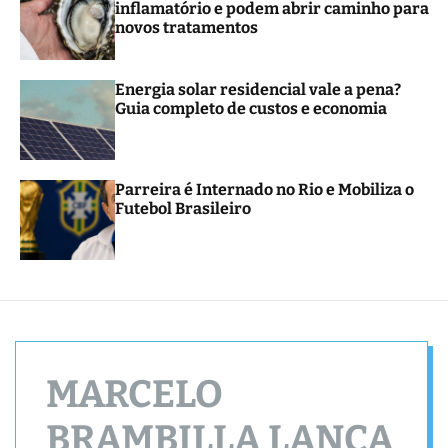
inflamatório e podem abrir caminho para
r
novos tratamentos
m
o
d
e
Energia solar residencial vale a pena?
Guia completo de custos e economia
Parreira é Internado no Rio e Mobiliza o
Futebol Brasileiro
MARCELO
BRAMBILLA LANÇA