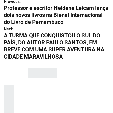
Previous:
N
Professor e escritor Heldene Leicam lança
a
dois novos livros na Bienal Internacional
v
do Livro de Pernambuco
Next:
e
A TURMA QUE CONQUISTOU O SUL DO
g
PAÍS, DO AUTOR PAULO SANTOS, EM
BREVE COM UMA SUPER AVENTURA NA
a
CIDADE MARAVILHOSA
ç
ã
o
d
e
P