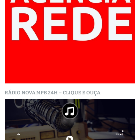
RÁDIO NOVA MPB 24H – CLIQUE E OUÇA