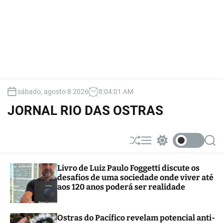
sábado, agosto 8 2026
8
:
04
:
03
AM
JORNAL RIO DAS OSTRAS
S
M
S
S
h
e
w
e
u
n
i
a
Livro de Luiz Paulo Foggetti discute os
ff
u
t
r
desafios de uma sociedade onde viver até
l
c
c
e
h
h
aos 120 anos poderá ser realidade
c
o
l
Ostras do Pacífico revelam potencial anti-
o