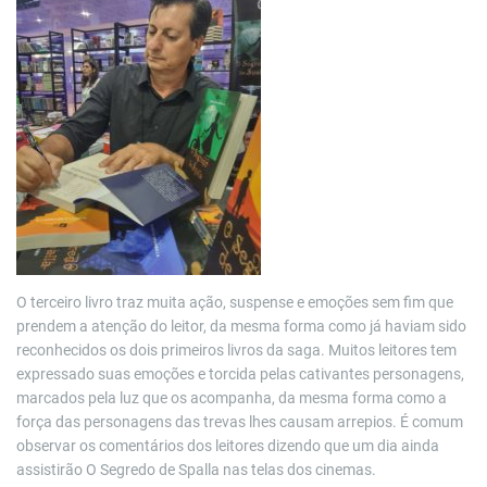
O terceiro livro traz muita ação, suspense e emoções sem fim que
prendem a atenção do leitor, da mesma forma como já haviam sido
reconhecidos os dois primeiros livros da saga. Muitos leitores tem
expressado suas emoções e torcida pelas cativantes personagens,
marcados pela luz que os acompanha, da mesma forma como a
força das personagens das trevas lhes causam arrepios. É comum
observar os comentários dos leitores dizendo que um dia ainda
assistirão O Segredo de Spalla nas telas dos cinemas.