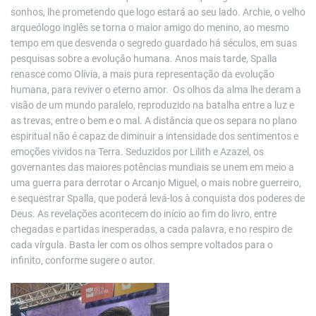
sonhos, lhe prometendo que logo estará ao seu lado. Archie, o velho
arqueólogo inglês se torna o maior amigo do menino, ao mesmo
tempo em que desvenda o segredo guardado há séculos, em suas
pesquisas sobre a evolução humana. Anos mais tarde, Spalla
renasce como Olívia, a mais pura representação da evolução
humana, para reviver o eterno amor. Os olhos da alma lhe deram a
visão de um mundo paralelo, reproduzido na batalha entre a luz e
as trevas, entre o bem e o mal. A distância que os separa no plano
espiritual não é capaz de diminuir a intensidade dos sentimentos e
emoções vividos na Terra. Seduzidos por Lilith e Azazel, os
governantes das maiores potências mundiais se unem em meio a
uma guerra para derrotar o Arcanjo Miguel, o mais nobre guerreiro,
e sequestrar Spalla, que poderá levá-los à conquista dos poderes de
Deus. As revelações acontecem do início ao fim do livro, entre
chegadas e partidas inesperadas, a cada palavra, e no respiro de
cada vírgula. Basta ler com os olhos sempre voltados para o
infinito, conforme sugere o autor.