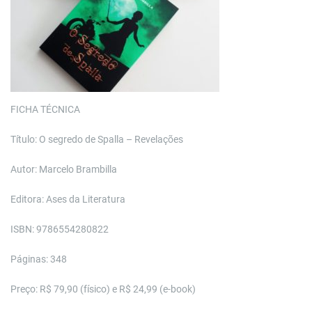
FICHA TÉCNICA
Título: O segredo de Spalla – Revelações
Autor: Marcelo Brambilla
Editora: Ases da Literatura
ISBN: 9786554280822
Páginas: 348
Preço: R$ 79,90 (físico) e R$ 24,99 (e-book)