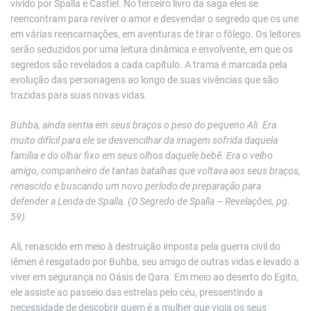
vivido por Spalla e Castiel. No terceiro livro da saga eles se
reencontram para reviver o amor e desvendar o segredo que os une
em várias reencarnações, em aventuras de tirar o fôlego. Os leitores
serão seduzidos por uma leitura dinâmica e envolvente, em que os
segredos são revelados a cada capítulo. A trama é marcada pela
evolução das personagens ao longo de suas vivências que são
trazidas para suas novas vidas.
Buhba, ainda sentia em seus braços o peso do pequeno Ali. Era
muito difícil para ele se desvencilhar da imagem sofrida daquela
família e do olhar fixo em seus olhos daquele bebê. Era o velho
amigo, companheiro de tantas batalhas que voltava aos seus braços,
renascido e buscando um novo período de preparação para
defender a Lenda de Spalla. (O Segredo de Spalla – Revelações, pg.
59).
Ali, renascido em meio à destruição imposta pela guerra civil do
Iêmen é resgatado por Buhba, seu amigo de outras vidas e levado a
viver em segurança no Oásis de Qara. Em meio ao deserto do Egito,
ele assiste ao passeio das estrelas pelo céu, pressentindo a
necessidade de descobrir quem é a mulher que vigia os seus