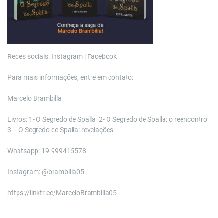
Redes sociais: Instagram | Facebook
Para mais informações, entre em contato:
Marcelo Brambilla
Livros: 1- O Segredo de Spalla 2- O Segredo de Spalla: o reencontro
3 – O Segredo de Spalla: revelações
Whatsapp: 19-999415578
Instagram: @brambilla05
https://linktr.ee/MarceloBrambilla05