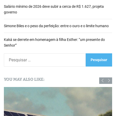
Salário mínimo de 2026 deve subir a cerca de R$ 1.627, projeta
governo
Simone Biles e o peso da perfeição: entre o ouro e o limite humano
Kaká se derrete em homenagem à filha Esther: “um presente do
Senhor”
P
e
s
q
YOU MAY ALSO LIKE:
u
i
s
a
r
p