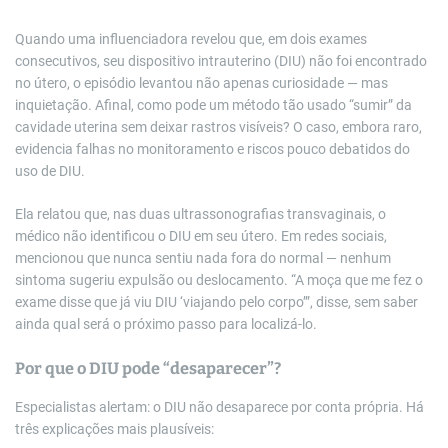
Quando uma influenciadora revelou que, em dois exames
consecutivos, seu dispositivo intrauterino (DIU) não foi encontrado
no útero, o episódio levantou não apenas curiosidade — mas
inquietação. Afinal, como pode um método tão usado “sumir” da
cavidade uterina sem deixar rastros visíveis? O caso, embora raro,
evidencia falhas no monitoramento e riscos pouco debatidos do
uso de DIU.
Ela relatou que, nas duas ultrassonografias transvaginais, o
médico não identificou o DIU em seu útero. Em redes sociais,
mencionou que nunca sentiu nada fora do normal — nenhum
sintoma sugeriu expulsão ou deslocamento. “A moça que me fez o
exame disse que já viu DIU ‘viajando pelo corpo’”, disse, sem saber
ainda qual será o próximo passo para localizá-lo.
Por que o DIU pode “desaparecer”?
Especialistas alertam: o DIU não desaparece por conta própria. Há
três explicações mais plausíveis: