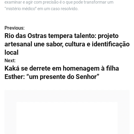
examinar e agir com precisão é o que pode transformar um
“mistério médico” em um caso resolvido.
Previous:
N
Rio das Ostras tempera talento: projeto
a
artesanal une sabor, cultura e identificação
v
local
Next:
e
Kaká se derrete em homenagem à filha
g
Esther: “um presente do Senhor”
a
ç
ã
o
d