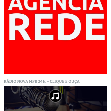
RÁDIO NOVA MPB 24H – CLIQUE E OUÇA