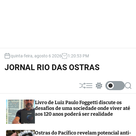
quinta-feira, agosto 6 2026
1
:
20
:
54
PM
JORNAL RIO DAS OSTRAS
S
M
S
S
h
e
w
e
u
n
i
a
Livro de Luiz Paulo Foggetti discute os
ff
u
t
r
desafios de uma sociedade onde viver até
l
c
c
e
h
h
aos 120 anos poderá ser realidade
c
o
l
Ostras do Pacífico revelam potencial anti-
o