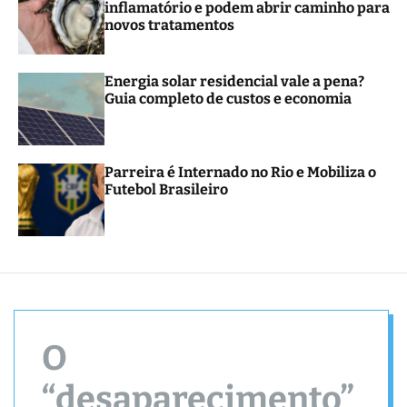
inflamatório e podem abrir caminho para
r
novos tratamentos
m
o
d
e
Energia solar residencial vale a pena?
Guia completo de custos e economia
Parreira é Internado no Rio e Mobiliza o
Futebol Brasileiro
O
“desaparecimento”