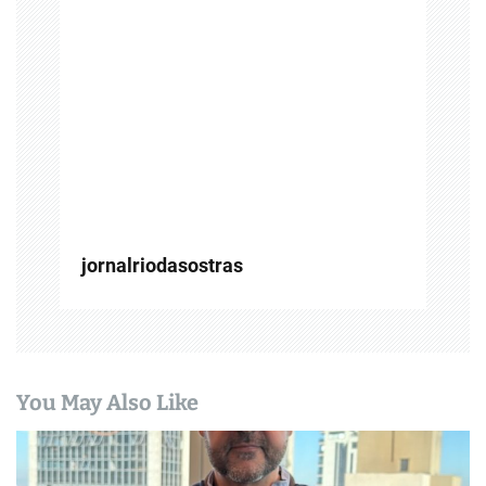
e
P
o
s
t
jornalriodasostras
You May Also Like