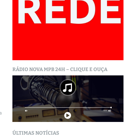
RÁDIO NOVA MPB 24H – CLIQUE E OUÇA
a
ÚLTIMAS NOTÍCIAS