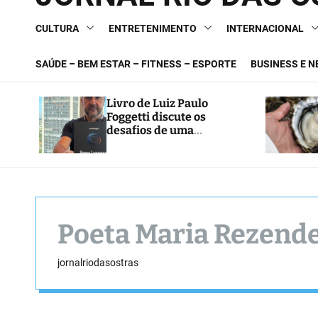
CULTURA
ENTRETENIMENTO
INTERNACIONAL
SAÚDE – BEM ESTAR – FITNESS – ESPORTE
BUSINESS E 
Livro de Luiz Paulo
Foggetti discute os
desafios de uma
sociedade onde viver até
aos 120 anos poderá ser
realidade
Poeta Maria Rezend
jornalriodasostras