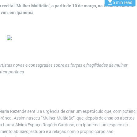
5 min read
E
recital ‘
Mulher Multid
ão
’
, a partir de 10 de março, na Casa de Cultura
s
lvim, em Ipanema
t
i
m
a
t
e
d
r
e
a
d
t
i
rtistas novas e consagradas sobre as forças e fragilidades da mulher
m
ntemporânea
e
Maria Rezende sentiu a urg
ê
ncia de criar um espetáculo que, com potênci
orânea. Assim nasceu “
Mulher Multid
ão”, que, depois de ensaios abertos
tura Laura Alvim/Espaço Rogério Cardoso, em Ipanema,
um espaço da
amento abusivo, estupro e a relação com o pró
prio corpo s
ão