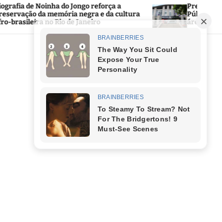
do Jongo reforça a
Prefeitura de Saquarema ab
ria negra e da cultura
Público 2026 com mais de 1,2 
o de Janeiro
área da Educação