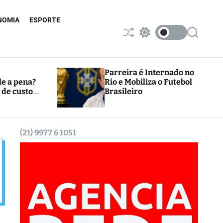
NOMIA
ESPORTE
S
S
S
h
w
e
u
i
a
ff
t
r
l
c
c
Parreira é Internado no
e
h
h
le a pena?
Rio e Mobiliza o Futebol
c
 de custos
Brasileiro
o
l
o
r
m
(21) 9977 6 1051
o
d
e