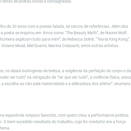
 e obras de poetas novas e consagradas.
lho de 20 anos com a poesia falada, se cercou de refer
ê
ncias. Al
ém dos
a poeta se inspirou em livros como “
The Beauty Myth
”, de Naomi Wolf;
Os homens explicam tudo para mim”
, de Rebecca Solnit;
“
Teoria King Kong
”,
, Viviane Mosé, Mel Duarte, Marina Colasanti, entre outras artistas.
, os ideais inatingíveis de beleza, a exig
ê
ncia da perfeição do corpo e da
poder ser tudo” na obrigaçã
o de
“ter que ser tudo”, a viol
ê
ncia f
ísica, sexua
, a escolha ou não pela maternidade
e a delicadeza dos afetos”, enumera
tora espanhola Amparo Sanchéz, com quem criou a performance poé
tica
. O bem-sucedido resultado do trabalho, cujo fio condutor era a força
 tema.