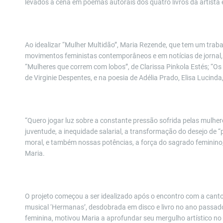
levados
à
cena em poemas autorais dos quatro livros da artista
Ao idealizar
“
Mulher Multid
ão”, Maria Rezende, que tem um traba
movimentos feministas contemporâneos e em notícias de jornal, 
“Mulheres que correm com lobos”, de Clarissa Pinkola Estés; “
de Virginie Despentes, e na poesia de Adélia Prado, Elisa Lucinda
“Quero jogar luz sobre a constante pressão sofrida pelas mulheres
juventude, a inequidade salarial, a transformação do desejo de “
moral, e também
nossas potências,
a força do sagrado feminino
Maria.
O projeto começou a ser idealizado após o encontro com a can
musical
‘Hermanas
’
, desdobrada em disco e livro no ano passado
feminina, motivou Maria a aprofundar seu mergulho artístico no