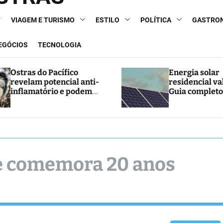
VIAGEM E TURISMO
ESTILO
POLÍTICA
GASTRO
NEGÓCIOS
TECNOLOGIA
Ostras do Pacífico
Energia solar
revelam potencial anti-
residencial va
inflamatório e podem
Guia completo
abrir caminho para
e economia
novos tratamentos
e comemora 20 anos