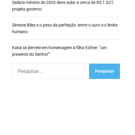
Salário mínimo de 2026 deve subir a cerca de R$ 1.627,
projeta governo
Simone Biles e o peso da perfeição: entre o ouro e o limite
humano
Kaká se derrete em homenagem à filha Esther: “um
presente do Senhor”
P
e
s
q
u
i
s
a
r
p