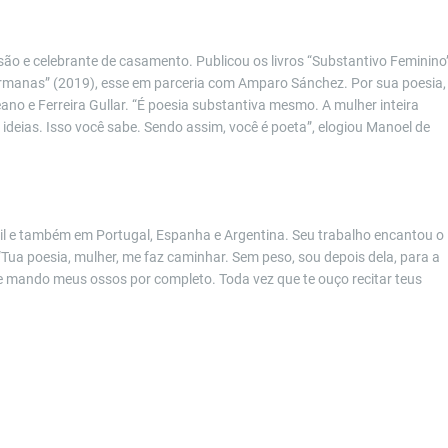
são e celebrante de casamento. Publicou os livros “Substantivo Feminino
ermanas
”
(2019)
, esse em parceria com Amparo Sánchez
. Por sua poesia,
o e Ferreira Gullar. “É poesia substantiva mesmo. A mulher inteira
ideias. Isso você sabe. Sendo assim, você é
poeta
”, elogiou Manoel de
asil e também em Portugal
, Espanha e Argentina
. Seu trabalho encantou o
 “Tua poesia, mulher, me faz caminhar. Sem peso, sou depois dela, para a
te mando meus ossos por completo. Toda vez que te ouço recitar teus