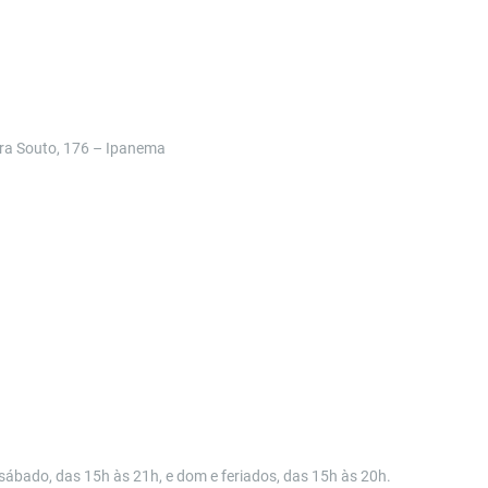
ira Souto, 176 – Ipanema
 sábado, das 15h
à
s 21h, e dom e feriados, das 15h
à
s 20h.