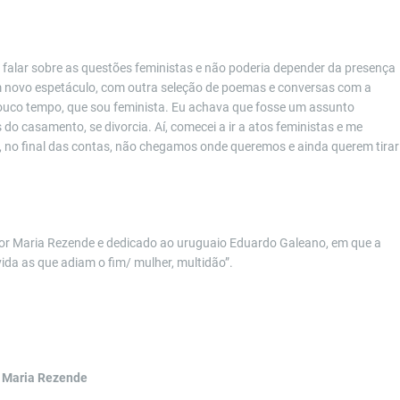
a falar sobre as questões feministas e não poderia depender da presença
 um novo espetáculo, com outra seleção de poemas e conversas com a
e pouco tempo, que sou feminista. Eu achava que fosse um assunto
 do casamento, se divorcia. Aí, comecei a ir a atos feministas e me
, no final das contas, não chegamos onde queremos e ainda querem tirar
 por Maria Rezende e dedicado ao uruguaio Eduardo Galeano, em que a
ida as que adiam o fim/ mulher, multidão”.
 Maria Rezende