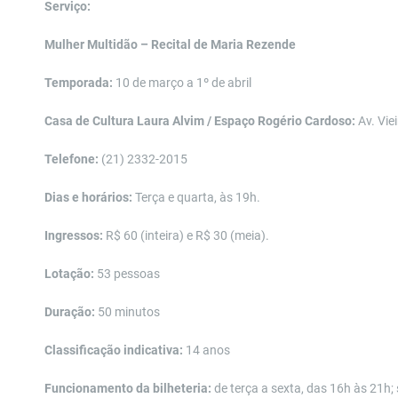
Serviço:
Mulher Multid
ão –
Recital de Maria Rezende
Temporada:
10 de março a 1
º de abril
Casa de Cultura Laura Alvim / Espaço Rogério Cardoso:
Av. Vie
Telefone:
(21) 2332-2015
Dias e horá
rios:
Terç
a e quarta,
à
s
19h
.
Ingressos:
R$ 60 (inteira) e R$ 30 (meia).
Lotação:
53 pessoas
Dura
ção:
50 minutos
Classificaçã
o indicativa:
14
anos
Funcionamento da bilheteria:
de terç
a a sexta, das 16h
à
s 21h;