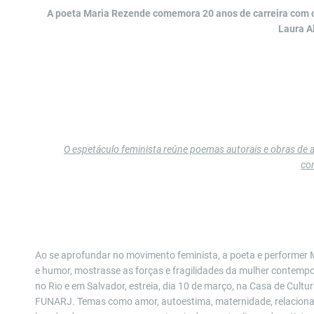
A poeta Maria Rezende comemora 20 anos de carreira com o 
Laura A
O espet
áculo feminista reúne poemas autorais e obras de a
co
Ao se aprofundar no movimento feminista, a poeta e performer 
e humor, mostrasse as forças e fragilidades da mulher contemp
no Rio e em Salvador, estreia, dia 10 de março, na Casa de Cul
FUNARJ.
Temas como amor,
autoestima, maternidade,
relacion