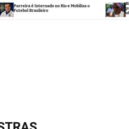
Biografia de Noinha 
Internado no Rio e Mobiliza o
preservação da memó
sileiro
afro-brasileira no Ri
OSTRAS