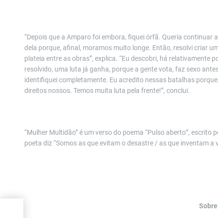
“Depois que a Amparo foi embora, fiquei órfã. Queria continuar 
dela porque, afinal, moramos muito longe. Então, resolvi criar
plateia entre as obras”, explica. “Eu descobri, há relativament
resolvido, uma luta já ganha, porque a gente vota, faz sexo antes
identifiquei completamente. Eu acredito nessas batalhas porque
direitos nossos. Tem
os
muita luta pela frente!”, conclui.
“
Mulher Multid
ão” é um verso do poema “
Pulso aberto
”, escrito
poeta diz “Somos as que evitam o desastre / as que inventam a v
Sobre
A