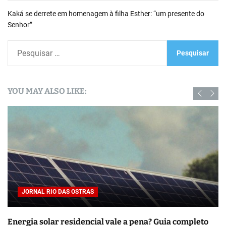
Kaká se derrete em homenagem à filha Esther: “um presente do
Senhor”
P
e
s
q
YOU MAY ALSO LIKE:
u
i
s
a
r
p
o
COLUNISTA MARCELO GIRARD
r
SAÚDE - BEM ESTAR - FITNESS
:
 vale a pena? Guia completo
Parreira é Internado no Rio