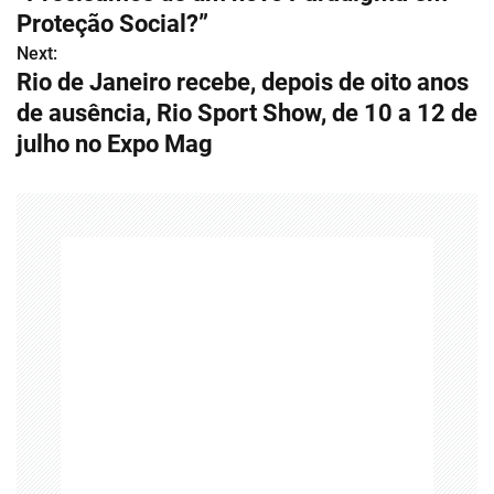
e
Proteção Social?”
g
Next:
Rio de Janeiro recebe, depois de oito anos
a
de ausência, Rio Sport Show, de 10 a 12 de
ç
julho no Expo Mag
ã
o
d
e
P
o
s
t