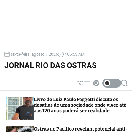
sexta-feira, agosto 7 2026
7
:
06
:
54
AM
JORNAL RIO DAS OSTRAS
S
M
S
S
h
e
w
e
u
n
i
a
Livro de Luiz Paulo Foggetti discute os
ff
u
t
r
desafios de uma sociedade onde viver até
l
c
c
e
h
h
aos 120 anos poderá ser realidade
c
o
l
Ostras do Pacífico revelam potencial anti-
o