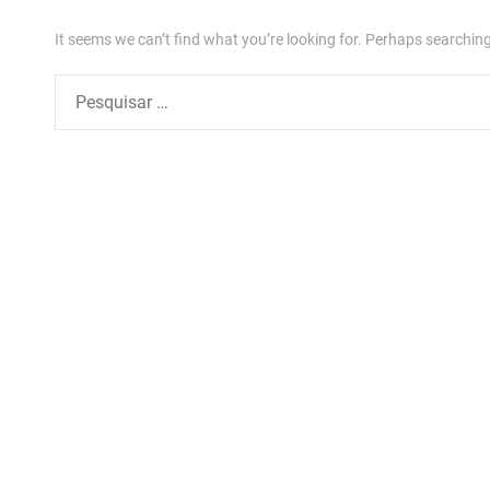
It seems we can’t find what you’re looking for. Perhaps searching
P
e
s
q
u
i
s
a
r
p
o
r
: