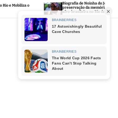
Biografia de Noinha do Jongo reforça a
a o
preservação da memória negra e da cultura
afro-brasileira no Rio de Janeiro