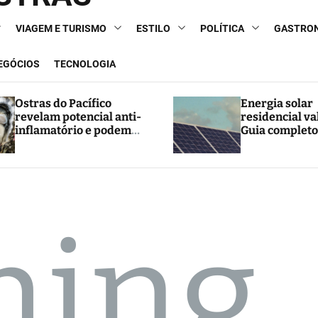
VIAGEM E TURISMO
ESTILO
POLÍTICA
GASTRO
NEGÓCIOS
TECNOLOGIA
Ostras do Pacífico
Energia solar
revelam potencial anti-
residencial va
inflamatório e podem
Guia completo
abrir caminho para
e economia
novos tratamentos
hing