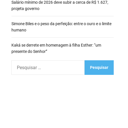
Salário mínimo de 2026 deve subir a cerca de R$ 1.627,
projeta governo
Simone Biles e o peso da perfeição: entre o ouro e o limite
humano
Kaká se derrete em homenagem à filha Esther: “um
presente do Senhor”
P
e
s
q
u
i
s
a
r
p