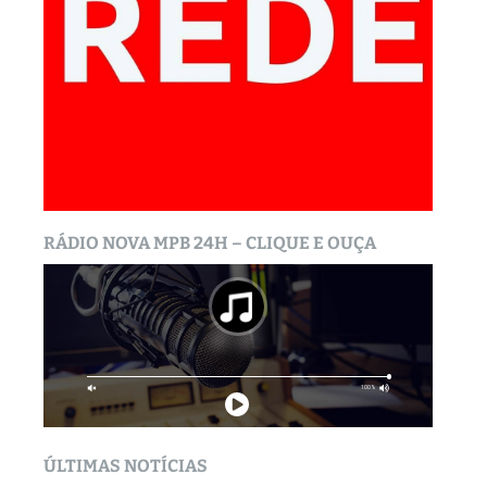
RÁDIO NOVA MPB 24H – CLIQUE E OUÇA
ÚLTIMAS NOTÍCIAS