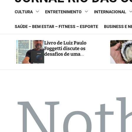
CULTURA
ENTRETENIMENTO
INTERNACIONAL
SAÚDE – BEM ESTAR – FITNESS – ESPORTE
BUSINESS E 
Livro de Luiz Paulo
Foggetti discute os
desafios de uma
sociedade onde viver até
aos 120 anos poderá ser
realidade
Not