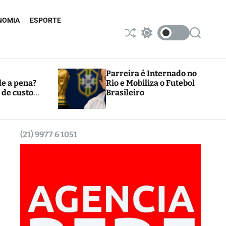
NOMIA
ESPORTE
S
S
S
h
w
e
u
i
a
ff
t
r
l
c
c
Parreira é Internado no
e
h
h
le a pena?
Rio e Mobiliza o Futebol
c
 de custos
Brasileiro
o
l
o
r
m
(21) 9977 6 1051
o
d
e