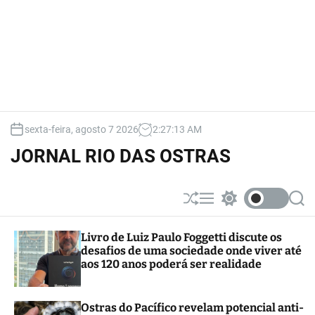
sexta-feira, agosto 7 2026
2
:
27
:
13
AM
JORNAL RIO DAS OSTRAS
S
M
S
S
h
e
w
e
u
n
i
a
Livro de Luiz Paulo Foggetti discute os
ff
u
t
r
desafios de uma sociedade onde viver até
l
c
c
e
h
h
aos 120 anos poderá ser realidade
c
o
l
Ostras do Pacífico revelam potencial anti-
o