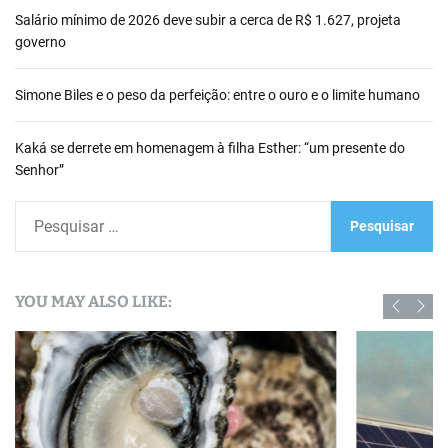
Salário mínimo de 2026 deve subir a cerca de R$ 1.627, projeta
governo
Simone Biles e o peso da perfeição: entre o ouro e o limite humano
Kaká se derrete em homenagem à filha Esther: “um presente do
Senhor”
P
e
s
q
YOU MAY ALSO LIKE:
u
i
s
a
r
p