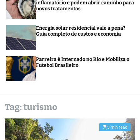
inflamatório e podem abrir caminho para
r
novos tratamentos
m
o
d
e
Energia solar residencial vale a pena?
Guia completo de custos e economia
Parreira é Internado no Rio e Mobiliza o
Futebol Brasileiro
Tag:
turismo
3 min read
E
s
t