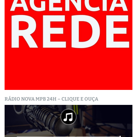
RÁDIO NOVA MPB 24H – CLIQUE E OUÇA